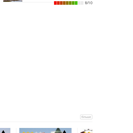
іпотечну програму «єОселя»?
8/10
02.07.2026
18:56
Мерія планує викупити
історичний будинок Укрпошти у
Франківську
15:45
Ще 50 ветеранів і родин
полеглих захисників
Прикарпаття отримали
сертифікати на житло
13:08
Площу в центрі Франківська
продадуть майже за 7 млн грн
11:23
Вибір меблів для маленьких
квартир: актуальні рішення 2026
року
01.07.2026
15:12
Житловий район “Княгинин” – від
архітектурного задуму до
повноцінного міського
середовища
більше
30.06.2026
15:38
Альтернатива депозитам: