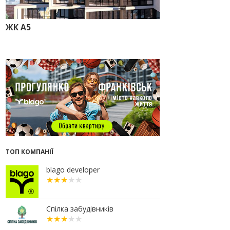
прокуратура стягує понад 13 млн
грн пайових внесків
ЖК А5
17.07.2026
18:18
П’ятий фасад замість
кондиціонера
14:32
Літо вигідних інвестицій:
комерційні приміщення зі
знижками до -7%
12:26
Введено в експлуатацію першу
секцію ЖК SKYGARDEN
11:50
Ведення фасадних робіт у 36
корпусі ЖР “Княгинин”
09:24
Новобудови Франківська
ТОП КОМПАНІЇ
стрімко дорожчають: скільки в
середньому коштує квадратний
метр
blago developer
15.07.2026
12:06
На Франківщині житло за
«єОселею» дешевше на 21%
Спілка забудівників
13.07.2026