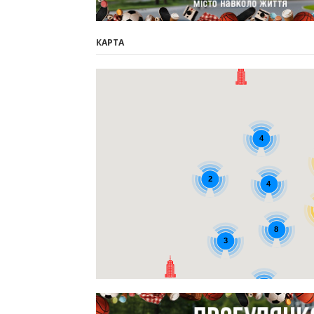
КАРТА
12
4
2
4
8
3
8
5