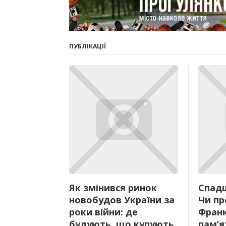
ПУБЛІКАЦІЇ
Як змінився ринок
Спадщ
новобудов України за
Чи п
роки війни: де
Франк
будують, що купують
пам’я