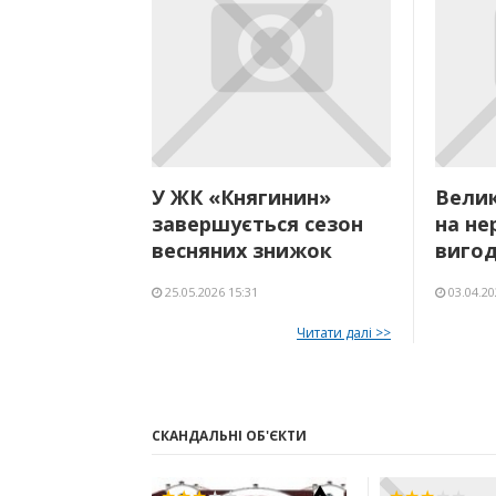
У ЖК «Княгинин»
Велик
завершується сезон
на не
весняних знижок
вигод
25.05.2026 15:31
03.04.20
Читати далі >>
СКАНДАЛЬНІ ОБ'ЄКТИ