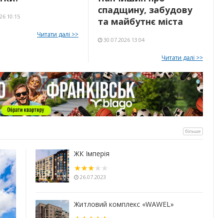
спадщину, забудову
26 10:15
та майбутнє міста
Читати далі >>
30.07.2026 13:04
Читати далі >>
більше
ЖК Імперія
26.07.2023
Житловий комплекс «WAWEL»