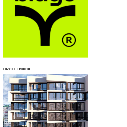
09:32
У Франківську провели
конференцію для фахівців ринку
нерухомості та девелоперів
27.07.2026
16:55
Нерухомість як антикризовий
актив: стратегії для Івано-
Франківська
13:27
Поліція затримала банду, яка
привласнили квартири у Києві та
Франківську на понад 2,6 млн
гривень
ОБ'ЄКТ ТИЖНЯ
22.07.2026
12:08
Літо вигідних інвестицій:
комерційні приміщення зі
знижками
21.07.2026
12:10
Як вибрати кольори для кухні у
2026 році
20.07.2026
13:19
У Поляниці та Франківську