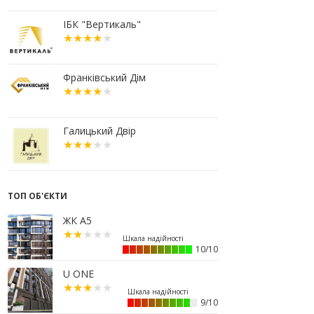
10:56
У Франківську не знайшлося
охочих купити офісний комплекс
ІБК "Вертикаль"
збанкрутілої компанії з групи
«Приват»
09:25
Податок на нерухомість з 1
липня: як дізнатися суму і
Франківський Дім
правильно сплатити кошти
10.07.2026
18:52
Іпотека під 3% та нові ліміти
Галицький Двір
площі: як оновлені правила
«єОселі» працюють на
Прикарпатті
08.07.2026
ТОП ОБ'ЄКТИ
14:00
Як поєднувати кольори в
інтер’єрі: тренди 2026 року
ЖК А5
12:38
Компанія співвласниці
"Буковелю" викупить землю в
10/10
центрі Івано-Франківська
U ONE
10:22
Прокуратура вимагає повернути
34 гектари землі громаді Івано-
Франківська
9/10