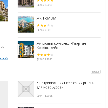
26.07.2023
ЖК TRIVIUM
26.07.2023
Житловий комплекс «Квартал
ром
Краківський»
алі >>
26.07.2023
більше
5 нетривіальних інтер’єрних рішень
для новобудови
04.11.2025