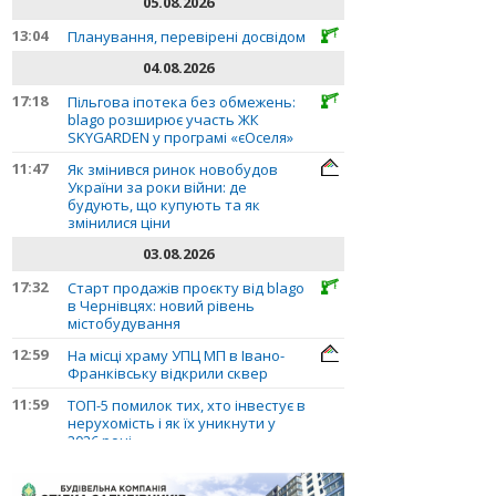
05.08.2026
13:04
Планування, перевірені досвідом
04.08.2026
17:18
Пільгова іпотека без обмежень:
blago розширює участь ЖК
SKYGARDEN у програмі «єОселя»
11:47
Як змінився ринок новобудов
України за роки війни: де
будують, що купують та як
змінилися ціни
03.08.2026
17:32
Старт продажів проєкту від blago
в Чернівцях: новий рівень
містобудування
12:59
На місці храму УПЦ МП в Івано-
Франківську відкрили сквер
11:59
ТОП-5 помилок тих, хто інвестує в
нерухомість і як їх уникнути у
2026 році
10:56
Планування, перевірені досвідом