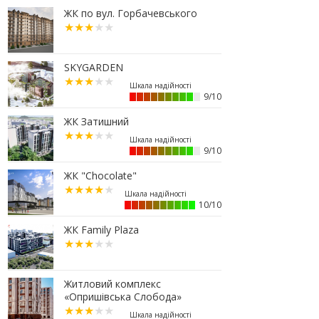
07.07.2026
ЖК по вул. Горбачевського
16:47
Дешевші, але недоступні: скільки
коштує житло за програмою
«єОселя» в містах заходу України
SKYGARDEN
13:44
Сільські будинки в західному
регіоні дорожчають у рази
швидше, ніж в містах
9/10
06.07.2026
ЖК Затишний
16:15
Паркування без зайвих турбот –
обирайте підземні паркінги ЖР
9/10
“Княгинин”
ЖК "Chocolate"
13:08
Малозабезпеченим франківцям
безкоштовно встановлюють
лічильники води
10/10
04.07.2026
ЖК Family Plaza
19:24
Корпус 31/1 ЖР "Княгинин" –
актуальний стан будівництва
(ФОТО)
Житловий комплекс
03.07.2026
«Опришівська Слобода»
12:30
Що обрати: розстрочку чи