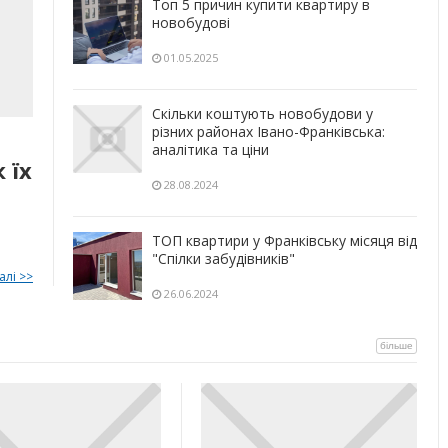
Топ 5 причин купити квартиру в
новобудові
01.05.2025
Скільки коштують новобудови у
різних районах Івано-Франківська:
аналітика та ціни
 їх
28.08.2024
ТОП квартири у Франківську місяця від
"Спілки забудівників"
алі >>
26.06.2024
більше