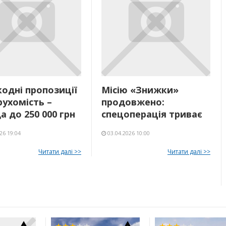
одні пропозиції
Місію «Знижки»
рухомість –
продовжено:
а до 250 000 грн
спецоперація триває
26 19:04
03.04.2026 10:00
Читати далі >>
Читати далі >>