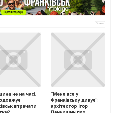
більше
ина не на часі.
“Мене все у
родовжує
Франківську дивує”:
івськ втрачати
архітектор Ігор
тки?
Панчишин про