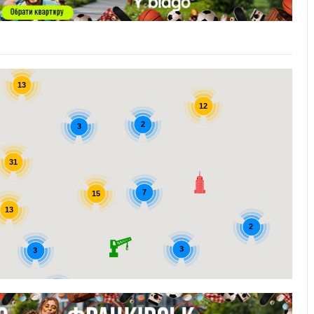
5
2
7
13
12
2
3
31
7
15
13
2
3
3
5