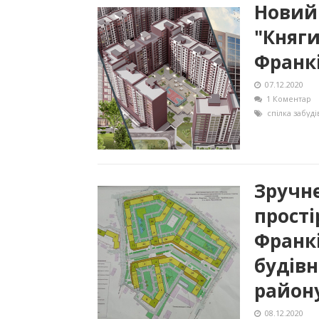
Новий
"Княги
Франк
07.12.2020
1 Коментар
спілка забуді
Зручн
прості
Франк
будів
район
08.12.2020