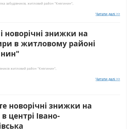
лка забудівників
,
житловий район "Княгинин"
,
Читати далі >>
і новорічні знижки на
ири в житловому районі
инин"
вників
житловий район "Княгинин"
,
Читати далі >>
те новорічні знижки на
в центрі Івано-
івська