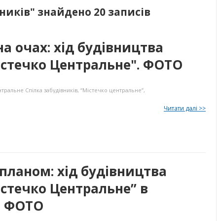
ників" знайдено 20 записів
на очах: хід будівництва
істечко Центральне". ФОТО
нтральне
Спілка забудівників
,
“Містечко центральне”
,
Читати далі >>
 планом: хід будівництва
стечко Центральне” в
. ФОТО