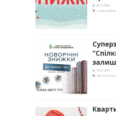
28.12.2020
акція
акційна
Супер
"Спілк
залиши
18.01.2021
Містечко Це
Кварти