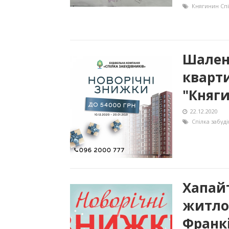
Княгинин
Спі
Шален
кварт
"Княг
22.12.2020
Спілка забуді
Хапай
житло 
Франк