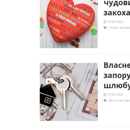
чудов
закох
25.01.2021
спілка забуді
Власн
запору
шлюб
27.01.2021
Містечко Це