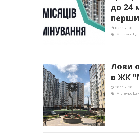
до 24 
перши
02.11.2020
Містечко Це
Лови о
в ЖК "
30.11.2020
Містечко Це