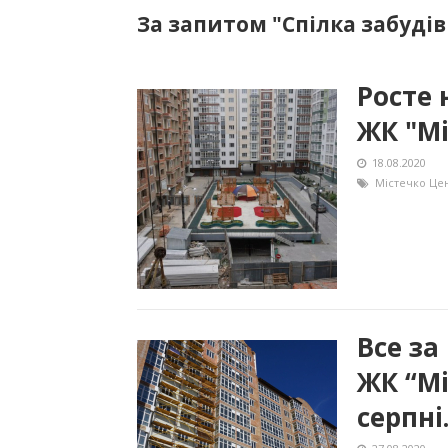
За запитом "Спілка забудів
Росте 
ЖК "М
18.08.2020
Містечко Це
Все за
ЖК “Мі
серпні