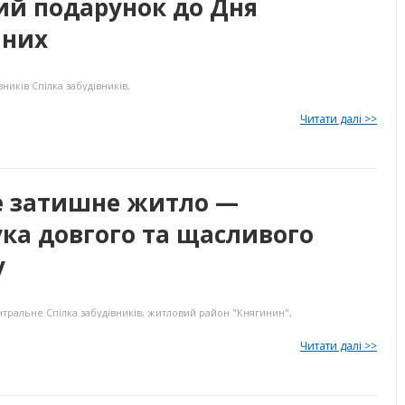
ий подарунок до Дня
аних
вників
Спілка забудівників
,
Читати далі >>
е затишне житло —
ка довгого та щасливого
у
нтральне
Спілка забудівників
,
житловий район "Княгинин"
,
Читати далі >>