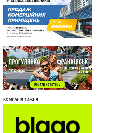
13:35
У Франківську анонсували новий
житловий масив «Надрічний»
30.07.2026
15:01
Ринок житла зміщується на захід:
Франківськ — серед лідерів за
зростанням цін на новобудови
13:04
“Мене все у Франківську дивує”:
архітектор Ігор Панчишин про
спадщину, забудову та майбутнє
міста
29.07.2026
13:31
Спадщина не на часі. Чи
продовжує Франківськ втрачати
пам’ятки?
12:26
В Івано-Франківську розпочали
будівництво нового житлового
КОМПАНІЯ ТИЖНЯ
масиву «Надрічний»
09:32
У Франківську провели
конференцію для фахівців ринку
нерухомості та девелоперів
27.07.2026