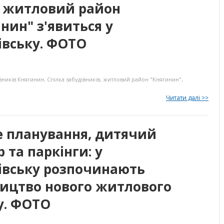
 житловий район
нин" з'явиться у
івську. ФОТО
вників
Княгинин
,
Спілка забудівників
,
житловий район "Княгинин"
,
Читати далі >>
е планування, дитячий
р та паркінги: у
івську розпочинають
ництво нового житлового
у. ФОТО