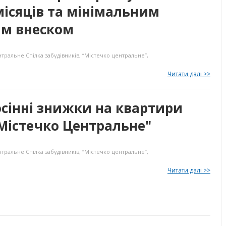
місяців та мінімальним
м внеском
нтральне
Спілка забудівників
,
“Містечко центральне”
,
Читати далі >>
сінні знижки на квартири
Містечко Центральне"
нтральне
Спілка забудівників
,
“Містечко центральне”
,
Читати далі >>