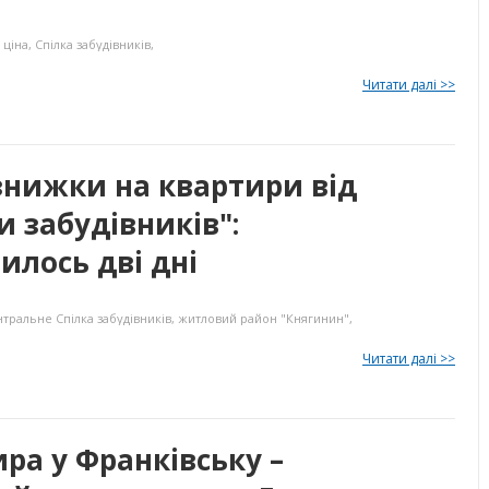
 ціна
,
Спілка забудівників
,
Читати далі >>
знижки на квартири від
и забудівників":
лось дві дні
нтральне
Спілка забудівників
,
житловий район "Княгинин"
,
Читати далі >>
ра у Франківську –