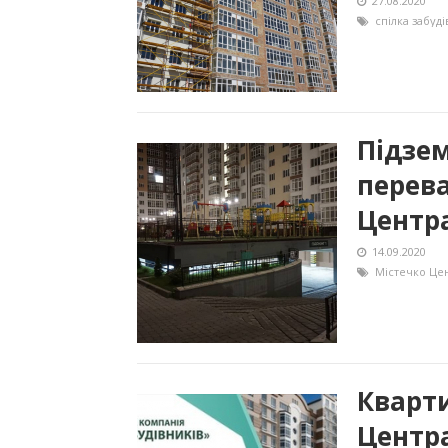
27.08.2020
спілка забуді
Підзем
перева
Центр
14.09.2020
Містечко Це
Кварт
Центра