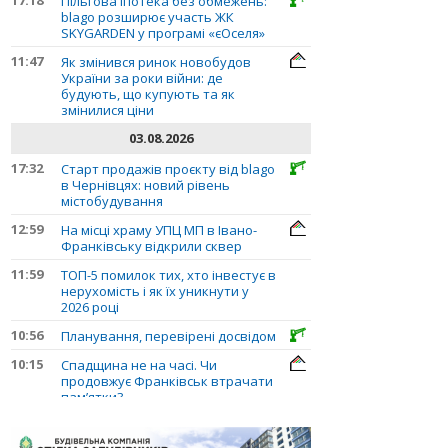
Пільгова іпотека без обмежень:
blago розширює участь ЖК
SKYGARDEN у програмі «єОселя»
11:47
Як змінився ринок новобудов
України за роки війни: де
будують, що купують та як
змінилися ціни
03.08.2026
17:32
Старт продажів проєкту від blago
в Чернівцях: новий рівень
містобудування
12:59
На місці храму УПЦ МП в Івано-
Франківську відкрили сквер
11:59
ТОП-5 помилок тих, хто інвестує в
нерухомість і як їх уникнути у
2026 році
10:56
Планування, перевірені досвідом
10:15
Спадщина не на часі. Чи
продовжує Франківськ втрачати
пам’ятки?
31.07.2026