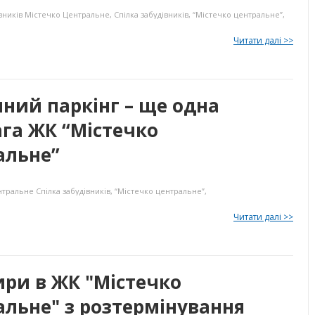
вників
Містечко Центральне
,
Спілка забудівників
,
“Містечко центральне”
,
Читати далі >>
ний паркінг – ще одна
га ЖК “Містечко
альне”
нтральне
Спілка забудівників
,
“Містечко центральне”
,
Читати далі >>
ири в ЖК "Містечко
льне" з розтермінування