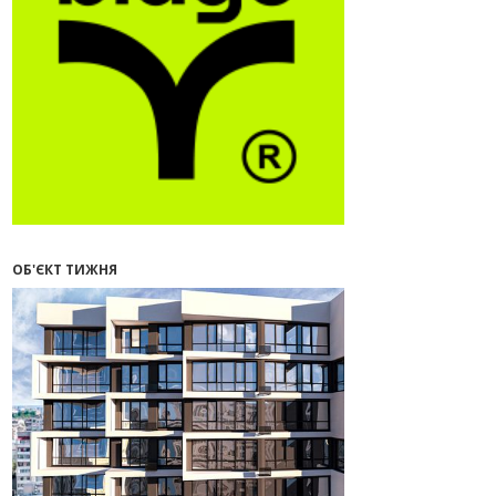
16:55
Нерухомість як антикризовий
актив: стратегії для Івано-
Франківська
13:27
Поліція затримала банду, яка
привласнили квартири у Києві та
Франківську на понад 2,6 млн
гривень
22.07.2026
12:08
Літо вигідних інвестицій:
комерційні приміщення зі
знижками
ОБ'ЄКТ ТИЖНЯ
21.07.2026
12:10
Як вибрати кольори для кухні у
2026 році
20.07.2026
13:19
У Поляниці та Франківську
прокуратура стягує понад 13 млн
грн пайових внесків
17.07.2026
18:18
П’ятий фасад замість