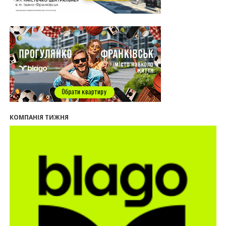
серед лідерів за зростанням цін на новобудови
13:04
“Мене все у Франківську дивує”: архітектор Ігор
Панчишин про спадщину, забудову та
майбутнє міста
29.07.2026
13:31
Спадщина не на часі. Чи продовжує Франківськ
втрачати пам’ятки?
12:26
В Івано-Франківську розпочали будівництво
нового житлового масиву «Надрічний»
09:32
У Франківську провели конференцію для
КОМПАНІЯ ТИЖНЯ
фахівців ринку нерухомості та девелоперів
27.07.2026
16:55
Нерухомість як антикризовий актив: стратегії
для Івано-Франківська
13:27
Поліція затримала банду, яка привласнили
квартири у Києві та Франківську на понад 2,6
млн гривень
22.07.2026
12:08
Літо вигідних інвестицій: комерційні
приміщення зі знижками