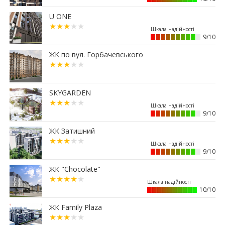
13:08
Площу в центрі Франківська продадуть майже
за 7 млн грн
U ONE
11:23
Вибір меблів для маленьких квартир: актуальні
9/10
рішення 2026 року
01.07.2026
ЖК по вул. Горбачевського
15:12
Житловий район “Княгинин” – від
архітектурного задуму до повноцінного
міського середовища
SKYGARDEN
30.06.2026
15:38
9/10
Альтернатива депозитам: скільки можна
заробити на купівлі паркомісця у Франківську
ЖК Затишний
29.06.2026
12:52
Мешканці одного з мікрорайонів Франківська
9/10
вимагають перевірити чергову будову
ЖК "Chocolate"
26.06.2026
13:40
Квартири здорожчали на 14%: скільки тепер
10/10
коштує житло у Франківську
ЖК Family Plaza
25.06.2026