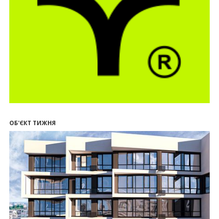
21.07.2026
12:10
Як вибрати кольори для кухні у 2026 році
20.07.2026
13:19
У Поляниці та Франківську прокуратура стягує
понад 13 млн грн пайових внесків
17.07.2026
18:18
П’ятий фасад замість кондиціонера
14:32
Літо вигідних інвестицій: комерційні
приміщення зі знижками до -7%
ОБ'ЄКТ ТИЖНЯ
12:26
Введено в експлуатацію першу секцію ЖК
SKYGARDEN
11:50
Ведення фасадних робіт у 36 корпусі ЖР
“Княгинин”
09:24
Новобудови Франківська стрімко дорожчають:
скільки в середньому коштує квадратний метр
15.07.2026
12:06
На Франківщині житло за «єОселею» дешевше
на 21%