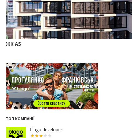
13.07.2026
10:56
У Франківську не знайшлося охочих купити
офісний комплекс збанкрутілої компанії з групи
«Приват»
09:25
Податок на нерухомість з 1 липня: як дізнатися
суму і правильно сплатити кошти
ЖК А5
10.07.2026
18:52
Іпотека під 3% та нові ліміти площі: як оновлені
правила «єОселі» працюють на Прикарпатті
08.07.2026
14:00
Як поєднувати кольори в інтер’єрі: тренди 2026
року
12:38
Компанія співвласниці "Буковелю" викупить
землю в центрі Івано-Франківська
10:22
Прокуратура вимагає повернути 34 гектари
землі громаді Івано-Франківська
ТОП КОМПАНІЇ
07.07.2026
blago developer
16:47
Дешевші, але недоступні: скільки коштує житло
за програмою «єОселя» в містах заходу України