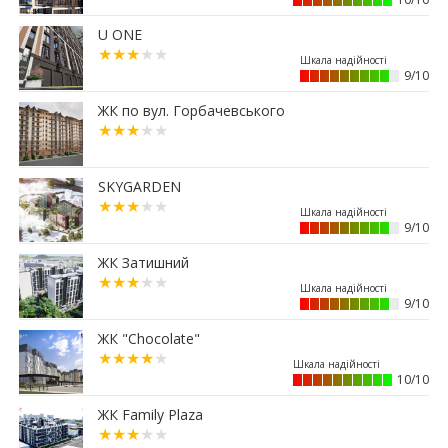
13:08
Площу в центрі Франківська продадуть майже
за 7 млн грн
U ONE
11:23
Вибір меблів для маленьких квартир: актуальні
9/10
рішення 2026 року
01.07.2026
ЖК по вул. Горбачевського
15:12
Житловий район “Княгинин” – від
архітектурного задуму до повноцінного
міського середовища
SKYGARDEN
30.06.2026
15:38
9/10
Альтернатива депозитам: скільки можна
заробити на купівлі паркомісця у Франківську
ЖК Затишний
29.06.2026
12:52
Мешканці одного з мікрорайонів Франківська
9/10
вимагають перевірити чергову будову
ЖК "Chocolate"
26.06.2026
13:40
Квартири здорожчали на 14%: скільки тепер
10/10
коштує житло у Франківську
ЖК Family Plaza
25.06.2026