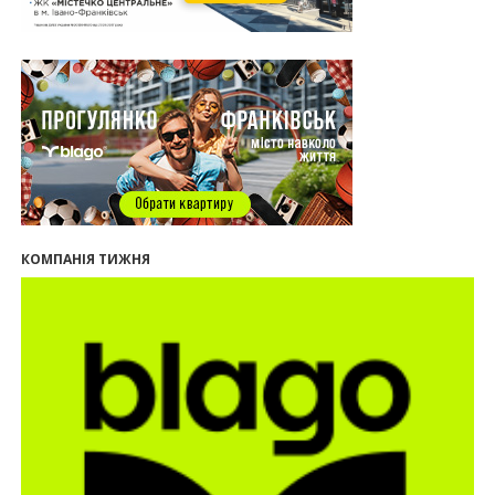
серед лідерів за зростанням цін на новобудови
13:04
“Мене все у Франківську дивує”: архітектор Ігор
Панчишин про спадщину, забудову та
майбутнє міста
29.07.2026
13:31
Спадщина не на часі. Чи продовжує Франківськ
втрачати пам’ятки?
12:26
В Івано-Франківську розпочали будівництво
нового житлового масиву «Надрічний»
09:32
У Франківську провели конференцію для
КОМПАНІЯ ТИЖНЯ
фахівців ринку нерухомості та девелоперів
27.07.2026
16:55
Нерухомість як антикризовий актив: стратегії
для Івано-Франківська
13:27
Поліція затримала банду, яка привласнили
квартири у Києві та Франківську на понад 2,6
млн гривень
22.07.2026
12:08
Літо вигідних інвестицій: комерційні
приміщення зі знижками