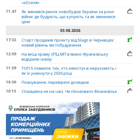
«єОселя»
11:47
Як змінився ринок новобудов України за роки
війни: де будують, що купують та як змінилися
ціни
03.08.2026
17:32
Старт продажів проєкту від blago в Чернівцях:
новий рівень містобудування
12:59
На місці храму УПЦ МП в Івано-Франківську
відкрили сквер
11:59
ТОП-5 помилок тих, хто інвестує в нерухомість і
як їх уникнути у 2026 році
10:56
Планування, перевірені досвідом
10:15
Спадщина не на часі. Чи продовжує Франківськ
втрачати пам’ятки?
31.07.2026
13:35
У Франківську анонсували новий житловий
масив «Надрічний»
30.07.2026
15:01
Ринок житла зміщується на захід: Франківськ —