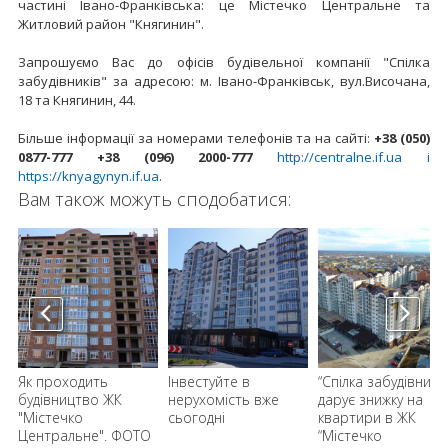
частині Івано-Франківська: це Містечко Центральне та
Житловий район "Княгинин".
Запрошуємо Вас до офісів будівельної компанії "Спілка
забудівників" за адресою: м. Івано-Франківськ, вул.Височана,
18 та Княгинин, 44.
Більше інформації за номерами телефонів та на сайті:
+38 (050)
0877-777 +38 (096) 2000-777
http://centralne.if.ua і
https://knyagynyn.if.ua
.
Вам також можуть сподобатися:
а
Як проходить
Інвестуйте в
“Спілка забудівників
будівництво ЖК
нерухомість вже
дарує знижку на
"Містечко
сьогодні
квартири в ЖК
Центральне". ФОТО
“Містечко