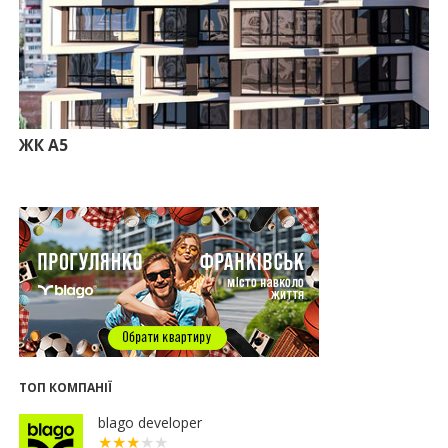
13.07.2026
10:56
У Франківську не знайшлося охочих купити
офісний комплекс збанкрутілої компанії з групи
«Приват»
09:25
Податок на нерухомість з 1 липня: як дізнатися
суму і правильно сплатити кошти
ЖК А5
10.07.2026
18:52
Іпотека під 3% та нові ліміти площі: як оновлені
правила «єОселі» працюють на Прикарпатті
08.07.2026
14:00
Як поєднувати кольори в інтер’єрі: тренди 2026
року
12:38
Компанія співвласниці "Буковелю" викупить
землю в центрі Івано-Франківська
10:22
Прокуратура вимагає повернути 34 гектари
землі громаді Івано-Франківська
ТОП КОМПАНІЇ
07.07.2026
blago developer
16:47
Дешевші, але недоступні: скільки коштує житло