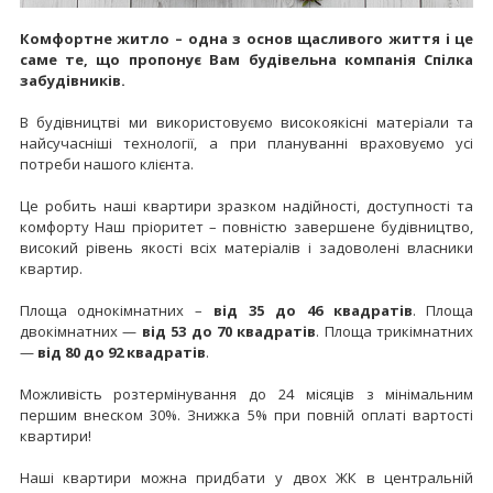
Комфортне житло – одна з основ щасливого життя і це
саме те, що пропонує Вам будівельна компанія Спілка
забудівників.
В будівництві ми використовуємо високоякісні матеріали та
найсучасніші технології, а при плануванні враховуємо усі
потреби нашого клієнта.
Це робить наші квартири зразком надійності, доступності та
комфорту Наш пріоритет – повністю завершене будівництво,
високий рівень якості всіх матеріалів і задоволені власники
квартир.
Площа однокімнатних –
від 35 до 46 квадратів
. Площа
двокімнатних —
від 53 до 70 квадратів
. Площа трикімнатних
—
від 80 до 92 квадратів
.
Можливість розтермінування до 24 місяців з мінімальним
першим внеском 30%. Знижка 5% при повній оплаті вартості
квартири!
Наші квартири можна придбати у двох ЖК в центральній