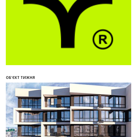
21.07.2026
12:10
Як вибрати кольори для кухні у 2026 році
20.07.2026
13:19
У Поляниці та Франківську прокуратура стягує
понад 13 млн грн пайових внесків
17.07.2026
18:18
П’ятий фасад замість кондиціонера
14:32
Літо вигідних інвестицій: комерційні
приміщення зі знижками до -7%
ОБ'ЄКТ ТИЖНЯ
12:26
Введено в експлуатацію першу секцію ЖК
SKYGARDEN
11:50
Ведення фасадних робіт у 36 корпусі ЖР
“Княгинин”
09:24
Новобудови Франківська стрімко дорожчають:
скільки в середньому коштує квадратний метр
15.07.2026
12:06
На Франківщині житло за «єОселею» дешевше
на 21%