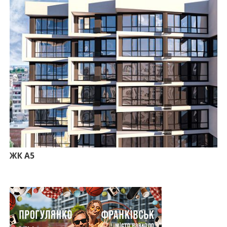
11:50
Ведення фасадних робіт у 36 корпусі ЖР
“Княгинин”
09:24
Новобудови Франківська стрімко дорожчають:
скільки в середньому коштує квадратний метр
15.07.2026
12:06
На Франківщині житло за «єОселею» дешевше
на 21%
13.07.2026
10:56
У Франківську не знайшлося охочих купити
офісний комплекс збанкрутілої компанії з групи
«Приват»
09:25
Податок на нерухомість з 1 липня: як дізнатися
суму і правильно сплатити кошти
ЖК А5
10.07.2026
18:52
Іпотека під 3% та нові ліміти площі: як оновлені
правила «єОселі» працюють на Прикарпатті
08.07.2026
14:00
Як поєднувати кольори в інтер’єрі: тренди 2026
року