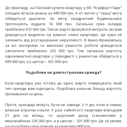
До прикладу, на Пасічній купити квартиру у ЖК “Комфорт Парк”
площею 42 м.кв можна за 449 000 грн. А от житло у “серці” міста
обійдеться дорожче. За метр квадратний будівельники
пропонують віддати 16 000 грн. Загальна сума складає
приблизно 672 000 грн. Також варто врахувати витрати, які вам
доведеться виділити на ремонт нової квартири. Ця сума не
залежить від розташування нерухомості. В Івано-Франківську
за всі матеріали та виконані ремонтні роботи доведеться
заплатити приблизно 250 000 грн. Тож загальна вартість
однокімнатної квартири у передмісті з ремонтом обійдеться у
699 400 грн, а у центрі – 922 000 грн.
Подобова чи довгострокова оренда?
Коли квартира уже готова до здачі, варто поміркувати, який
тип оренди вам підходить. Подобова означає більшу вартість
проживання за день.
Проте, орендарі можуть бути не завжди. У ті дні, коли їх немає,
власник втрачає кошти. У разі зайнятості квартири впродовж
21 дня на місяць, то щорічний дохід становитиме у
мікрорайонах 126 000 грн, а в центрі – 201 600 грн. Це за умови,
що подобова сума оренди за квартиру 800 грн.