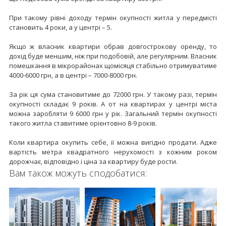
При такому рівні доходу термін окупності житла у передмісті
становить 4 роки, а у центрі – 5.
Якщо ж власник квартири обрав довгострокову оренду, то
дохід буде меншим, ніж при подобовій, але регулярним. Власник
помешкання в мікрорайонах щомісяця стабільно отримуватиме
4000-6000 грн, а в центрі – 7000-8000 грн.
За рік ця сума становитиме до 72000 грн. У такому разі, термін
окупності складає 9 років. А от на квартирах у центрі міста
можна заробляти 9 6000 грн у рік. Загальний термін окупності
такого житла ставитиме орієнтовно 8-9 років.
Коли квартира окупить себе, її можна вигідно продати. Адже
вартість метра квадратного нерухомості з кожним роком
дорожчає, відповідно і ціна за квартиру буде рости.
Вам також можуть сподобатися: