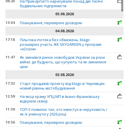
08:20
На Прикарпатті нарахували понад дві тисячі
будівельних підприємств
05.08.2026
13:04
Планування, перевірені досвідом
04.08.2026
17:18
Пільгова іпотека без обмежень: blago
розширює участь ЖК SKYGARDEN у програмі
«єОселя»
11:47
Як змінився ринок новобудов України за роки
війни: де будують, що купують та як змінилися
ціни
03.08.2026
17:32
Старт продажів проєкту від blago в Чернівцях:
новий рівень містобудування
12:59
На місці храму УПЦ МП в Івано-Франківську
відкрили сквер
11:59
ТОП-5 помилок тих, хто інвестує в нерухомість і
як їх уникнути у 2026 році
10:56
Планування, перевірені досвідом