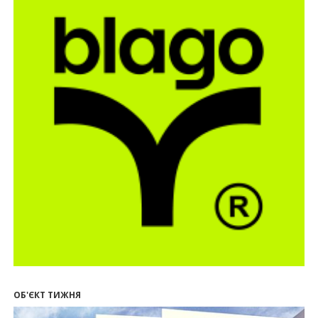
16:55
Нерухомість як антикризовий актив: стратегії
для Івано-Франківська
13:27
Поліція затримала банду, яка привласнили
квартири у Києві та Франківську на понад 2,6
млн гривень
22.07.2026
12:08
Літо вигідних інвестицій: комерційні
приміщення зі знижками
21.07.2026
12:10
Як вибрати кольори для кухні у 2026 році
20.07.2026
13:19
У Поляниці та Франківську прокуратура стягує
понад 13 млн грн пайових внесків
17.07.2026
18:18
П’ятий фасад замість кондиціонера
14:32
Літо вигідних інвестицій: комерційні
приміщення зі знижками до -7%
ОБ'ЄКТ ТИЖНЯ
12:26
Введено в експлуатацію першу секцію ЖК
SKYGARDEN