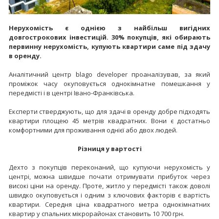
Нерухомість є однією з найбільш вигідних
довгострокових інвестицій. 30% покупців, які обирають
первинну нерухомість, купують квартири саме під здачу
в оренду.
Аналітичний центр blago developer проаналізував, за який
проміжок часу окуповується однокімнатне помешкання у
передмісті і в центрі Івано-Франківська.
Експерти стверджують, що для здачі в оренду добре підходять
квартири площею 45 метрів квадратних. Вони є достатньо
комфортними для проживання однієї або двох людей.
Різниця у вартості
Дехто з покупців переконаний, що купуючи нерухомість у
центрі, можна швидше почати отримувати прибуток через
високі ціни на оренду. Проте, житло у передмісті також доволі
швидко окуповується і одним з ключових факторів є вартість
квартири. Середня ціна квадратного метра однокімнатних
квартир у спальних мікрорайонах становить 10 700 грн.