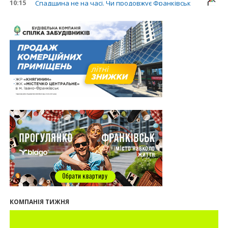
10:15
Спадщина не на часі. Чи продовжує Франківськ
втрачати пам’ятки?
31.07.2026
13:35
У Франківську анонсували новий житловий
масив «Надрічний»
30.07.2026
15:01
Ринок житла зміщується на захід: Франківськ —
серед лідерів за зростанням цін на новобудови
13:04
“Мене все у Франківську дивує”: архітектор Ігор
Панчишин про спадщину, забудову та
майбутнє міста
29.07.2026
13:31
Спадщина не на часі. Чи продовжує Франківськ
втрачати пам’ятки?
12:26
В Івано-Франківську розпочали будівництво
нового житлового масиву «Надрічний»
09:32
У Франківську провели конференцію для
КОМПАНІЯ ТИЖНЯ
фахівців ринку нерухомості та девелоперів
27.07.2026