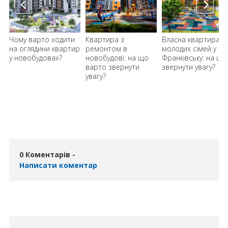
Чому варто ходити
Квартира з
Власна квартира д
на оглядини квартир
ремонтом в
молодих сімей у
у новобудовах?
новобудові: на що
Франківську: на що
варто звернути
звернути увагу?
увагу?
0 Коментарів -
Написати коментар