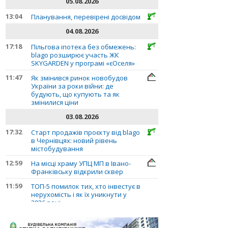
05.08.2026
13:04
Планування, перевірені досвідом
04.08.2026
17:18
Пільгова іпотека без обмежень:
blago розширює участь ЖК
SKYGARDEN у програмі «єОселя»
11:47
Як змінився ринок новобудов
України за роки війни: де
будують, що купують та як
змінилися ціни
03.08.2026
17:32
Старт продажів проєкту від blago
в Чернівцях: новий рівень
містобудування
12:59
На місці храму УПЦ МП в Івано-
Франківську відкрили сквер
11:59
ТОП-5 помилок тих, хто інвестує в
нерухомість і як їх уникнути у
2026 році
10:56
Планування, перевірені досвідом