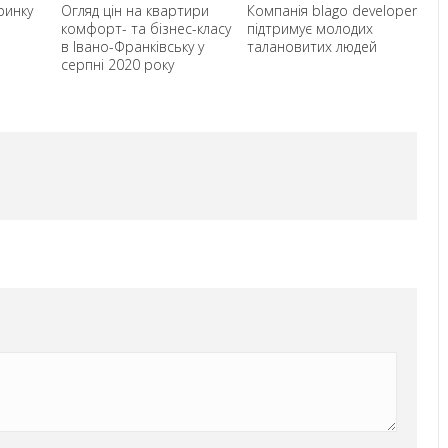
ринку
Огляд цін на квартири
Компанія blago developer
Го
комфорт- та бізнес-класу
підтримує молодих
но
в Івано-Франківську у
талановитих людей
Фр
серпні 2020 року
ви