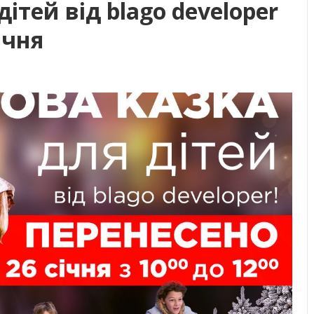
ітей від blago developer
ічня