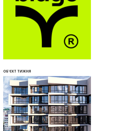
09:32
У Франківську провели
конференцію для фахівців ринку
нерухомості та девелоперів
27.07.2026
16:55
Нерухомість як антикризовий
актив: стратегії для Івано-
Франківська
13:27
Поліція затримала банду, яка
привласнили квартири у Києві та
Франківську на понад 2,6 млн
гривень
ОБ'ЄКТ ТИЖНЯ
22.07.2026
12:08
Літо вигідних інвестицій:
комерційні приміщення зі
знижками
21.07.2026
12:10
Як вибрати кольори для кухні у
2026 році
20.07.2026
13:19
У Поляниці та Франківську