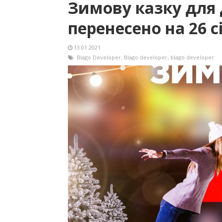
Зимову казку для д
перенесено на 26 с
13.01.2021
Blago Developer
,
Blago developer
,
blago developer