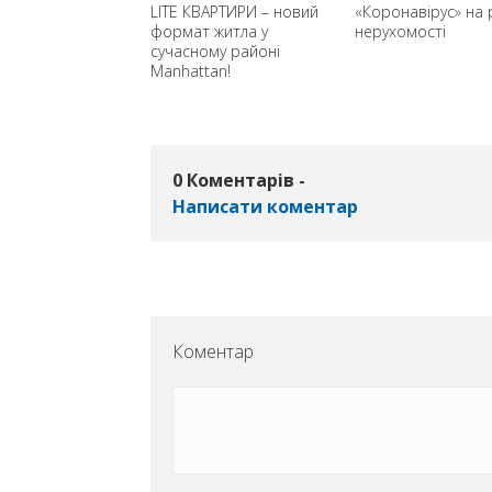
а під виплату:
LITE КВАРТИРИ – новий
«Коронавірус» на 
 слід боятися
формат житла у
нерухомості
сучасному районі
Manhattan!
0 Коментарів -
Написати коментар
Коментар