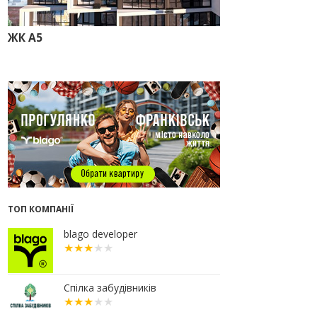
прокуратура стягує понад 13 млн
грн пайових внесків
ЖК А5
17.07.2026
18:18
П’ятий фасад замість
кондиціонера
14:32
Літо вигідних інвестицій:
комерційні приміщення зі
знижками до -7%
12:26
Введено в експлуатацію першу
секцію ЖК SKYGARDEN
11:50
Ведення фасадних робіт у 36
корпусі ЖР “Княгинин”
09:24
Новобудови Франківська
ТОП КОМПАНІЇ
стрімко дорожчають: скільки в
середньому коштує квадратний
метр
blago developer
15.07.2026
12:06
На Франківщині житло за
«єОселею» дешевше на 21%
Спілка забудівників
13.07.2026