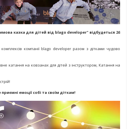
имова казка для дітей від blago developer" відбудеться 26
комплексів компанії blago developer разом з дітками чудово
товне катання на ковзанах для дітей з інструктором, Катання на
стрій!
приємні емоції собі та своїм діткам!