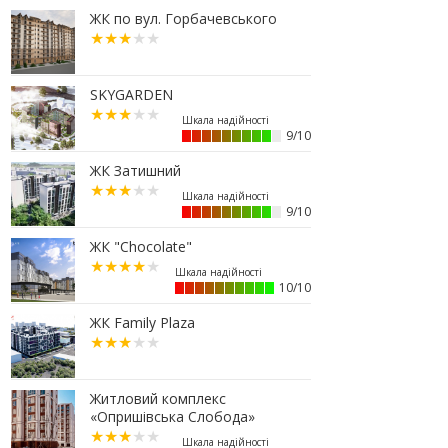
07.07.2026
ЖК по вул. Горбачевського
16:47
Дешевші, але недоступні: скільки
коштує житло за програмою
«єОселя» в містах заходу України
SKYGARDEN
13:44
Сільські будинки в західному
регіоні дорожчають у рази
швидше, ніж в містах
9/10
06.07.2026
ЖК Затишний
16:15
Паркування без зайвих турбот –
обирайте підземні паркінги ЖР
9/10
“Княгинин”
ЖК "Chocolate"
13:08
Малозабезпеченим франківцям
безкоштовно встановлюють
лічильники води
10/10
04.07.2026
ЖК Family Plaza
19:24
Корпус 31/1 ЖР "Княгинин" –
актуальний стан будівництва
(ФОТО)
Житловий комплекс
03.07.2026
«Опришівська Слобода»
12:30
Що обрати: розстрочку чи