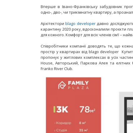
Вперше в Івано-Франківську забудовник проп
одно-, дво-, чи трикімнатну квартиру, а проанал
Архітектори
blago developer
давно досліджують
карантину 2020 року, вдосконалили проєкти пл
для кожного. Комфорт для всіх членів сім’ї – най
Співробітники компанії доводять те, що кожна
простір у квартирах від blago developer Купит
пропонує у житлових комплексах в усіх частина
House, Авторський, Паркова Алея та елітних б
Franko River Club.