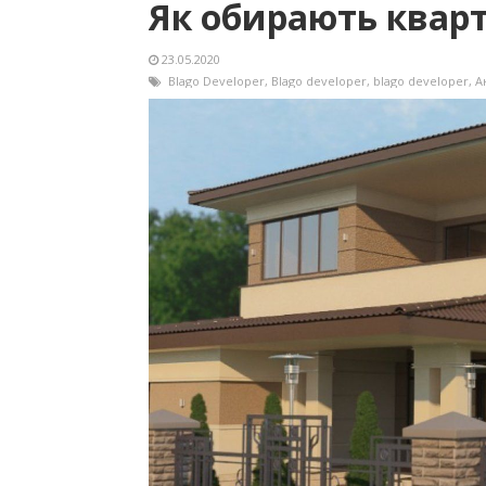
Як обирають кварт
23.05.2020
Blago Developer
,
Blago developer
,
blago developer
,
А