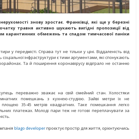
нерухомості знову зростає. Франківці, які ще у березні
очатку травня активно шукають вигідні пропозиції від
ням карантинних обмежень та спадом тимчасової паніки
ри у передмісті. Справа тут не тільки у ціні. Віддаленість від
ть соціальної інфраструктури є тими аргументами, які спонукають
орайонах. Та й поширення коронавірусу відіграло не останню
упець переважно зважає на свій сімейний стан. Холостяки
імнатних помешкань з кухнею-студією. Зайві метри їх не
 площею 35-45 метрів квадратних. Таке помешкання легко
ьних платежах. Молоді пари теж не готові переплачувати за
ність.
омпанія
blago developer
проєктує простір для життя, орієнтуючись