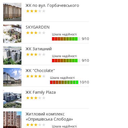
07.07.2026
ЖК по вул. Горбачевського
16:47
Дешевші, але недоступні: скільки
коштує житло за програмою
«єОселя» в містах заходу України
SKYGARDEN
13:44
Сільські будинки в західному
регіоні дорожчають у рази
швидше, ніж в містах
9/10
06.07.2026
ЖК Затишний
16:15
Паркування без зайвих турбот –
обирайте підземні паркінги ЖР
9/10
“Княгинин”
ЖК "Chocolate"
13:08
Малозабезпеченим франківцям
безкоштовно встановлюють
лічильники води
10/10
04.07.2026
ЖК Family Plaza
19:24
Корпус 31/1 ЖР "Княгинин" –
актуальний стан будівництва
(ФОТО)
Житловий комплекс
03.07.2026
«Опришівська Слобода»
12:30
Що обрати: розстрочку чи