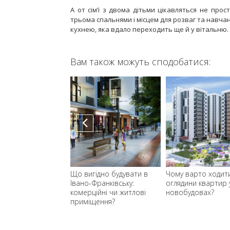
А от сім’ї з двома дітьми цікавляться не пр
трьома спальнями і місцем для розваг та навча
кухнею, яка вдало переходить ще й у вітальню.
Вам також можуть сподобатися:
рс валют: що буде
Що вигідно будувати в
Чому варто ходит
и на нерухомість у
Івано-Франківську:
оглядини квартир 
вську
комерційні чи житлові
новобудовах?
приміщення?