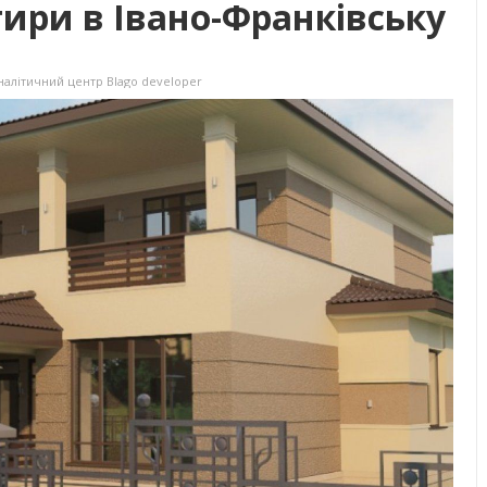
ири в Івано-Франківську
налітичний центр Blago developer