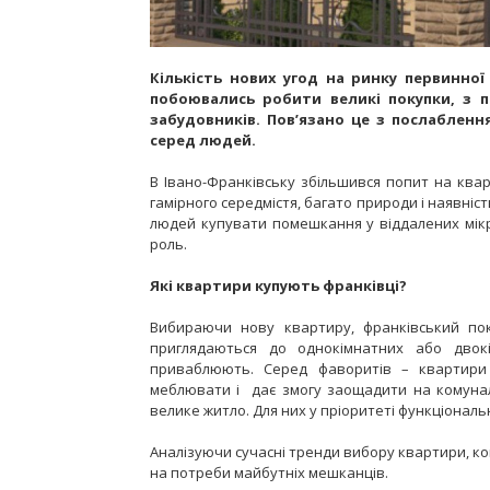
Кількість нових угод на ринку первинної 
побоювались робити великі покупки, з п
забудовників. Пов’язано це з послаблен
серед людей.
В Івано-Франківську збільшився попит на кварти
гамірного середмістя, багато природи і наявніс
людей купувати помешкання у віддалених мікр
роль.
Які квартири купують франківці?
Вибираючи нову квартиру, франківський пок
приглядаються до однокімнатних або двок
приваблюють. Серед фаворитів – квартири
меблювати і дає змогу заощадити на комунал
велике житло. Для них у пріоритеті функціональ
Аналізуючи сучасні тренди вибору квартири, к
на потреби майбутніх мешканців.