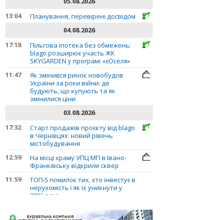
05.08.2026
13:04
Планування, перевірені досвідом
04.08.2026
17:18
Пільгова іпотека без обмежень:
blago розширює участь ЖК
SKYGARDEN у програмі «єОселя»
11:47
Як змінився ринок новобудов
України за роки війни: де
будують, що купують та як
змінилися ціни
03.08.2026
17:32
Старт продажів проєкту від blago
в Чернівцях: новий рівень
містобудування
12:59
На місці храму УПЦ МП в Івано-
Франківську відкрили сквер
11:59
ТОП-5 помилок тих, хто інвестує в
нерухомість і як їх уникнути у
2026 році
10:56
Планування, перевірені досвідом