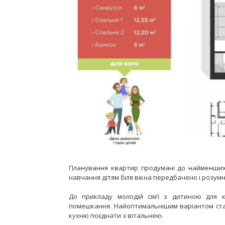
Планування квартир продумані до найменших д
навчання дітям біля вікна передбачено і розумн
До прикладу молодій сім’ї з дитиною для 
помешкання. Найоптимальнішим варіантом ста
кухню поєднати з вітальнею.