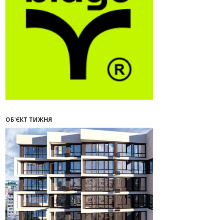
09:32
У Франківську провели
конференцію для фахівців ринку
нерухомості та девелоперів
27.07.2026
16:55
Нерухомість як антикризовий
актив: стратегії для Івано-
Франківська
13:27
Поліція затримала банду, яка
привласнили квартири у Києві та
Франківську на понад 2,6 млн
гривень
ОБ'ЄКТ ТИЖНЯ
22.07.2026
12:08
Літо вигідних інвестицій:
комерційні приміщення зі
знижками
21.07.2026
12:10
Як вибрати кольори для кухні у
2026 році
20.07.2026
13:19
У Поляниці та Франківську