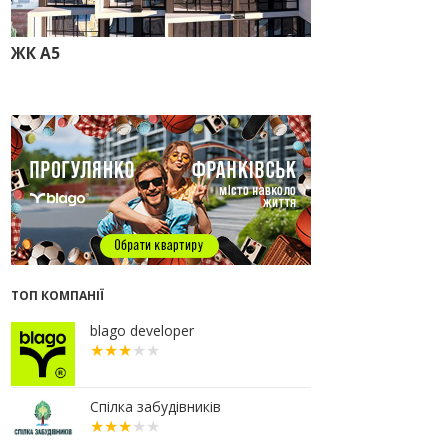
прокуратура стягує понад 13 млн
грн пайових внесків
ЖК А5
17.07.2026
18:18
П’ятий фасад замість
кондиціонера
14:32
Літо вигідних інвестицій:
комерційні приміщення зі
знижками до -7%
12:26
Введено в експлуатацію першу
секцію ЖК SKYGARDEN
11:50
Ведення фасадних робіт у 36
корпусі ЖР “Княгинин”
09:24
Новобудови Франківська
ТОП КОМПАНІЇ
стрімко дорожчають: скільки в
середньому коштує квадратний
метр
blago developer
15.07.2026
12:06
На Франківщині житло за
«єОселею» дешевше на 21%
Спілка забудівників
13.07.2026