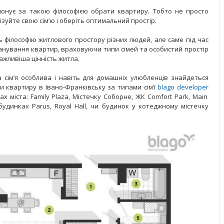
онує за такою філософією обрати квартиру. Тобто не просто
ізуйте свою сім’ю і оберіть оптимальний простір.
 філософію житлового простору різних людей, але саме під час
анування квартир, враховуючи типи сімей та особистий простір
важливіша цінність житла.
 сім’я особлива і навіть для домашніх улюбленців знайдеться
и квартиру в Івано-Франківську за типами сім’ї
blago developer
х міста: Family Plaza, Містечку Соборне, ЖК Comfort Park, Main
удинках Parus, Royal Hall, чи будинок у котеджному містечку