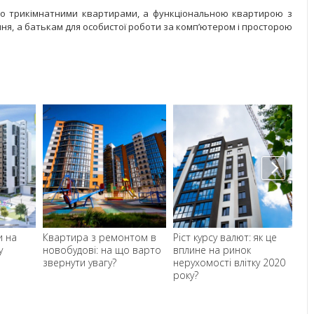
осто трикімнатними квартирами, а функціональною квартирою з
ння, а батькам для особистої роботи за комп’ютером і просторою
и на
Квартира з ремонтом в
Ріст курсу валют: як це
Як
у
новобудові: на що варто
вплине на ринок
це
звернути увагу?
нерухомості влітку 2020
сп
року?