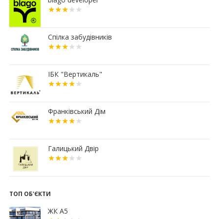
06.07.2026
16:15
Паркування без зайвих турбот – обирайте
підземні паркінги ЖР “Княгинин”
Спілка забудівників
13:08
Малозабезпеченим франківцям безкоштовно
встановлюють лічильники води
04.07.2026
ІБК "Вертикаль"
19:24
Корпус 31/1 ЖР "Княгинин" – актуальний стан
будівництва (ФОТО)
03.07.2026
Франківський Дім
12:30
Що обрати: розстрочку чи іпотечну програму
«єОселя»?
02.07.2026
Галицький Двір
18:56
Мерія планує викупити історичний будинок
Укрпошти у Франківську
15:45
Ще 50 ветеранів і родин полеглих захисників
Прикарпаття отримали сертифікати на житло
ТОП ОБ'ЄКТИ
13:08
Площу в центрі Франківська продадуть майже
ЖК А5
за 7 млн грн