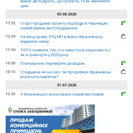
війни: де будують, що купують та як змінилися
ціни
03.08.2026
17:32
Старт продажів проєкту від blago в Чернівцях:
новий рівень містобудування
12:59
На місці храму УПЦ МП в Івано-Франківську
відкрили сквер
11:59
ТОП-5 помилок тих, хто інвестує в нерухомість і
як їх уникнути у 2026 році
10:56
Планування, перевірені досвідом
10:15
Спадщина не на часі. Чи продовжує Франківськ
втрачати пам’ятки?
31.07.2026
13:35
У Франківську анонсували новий житловий
масив «Надрічний»
30.07.2026
15:01
Ринок житла зміщується на захід: Франківськ —
серед лідерів за зростанням цін на новобудови
13:04
“Мене все у Франківську дивує”: архітектор Ігор