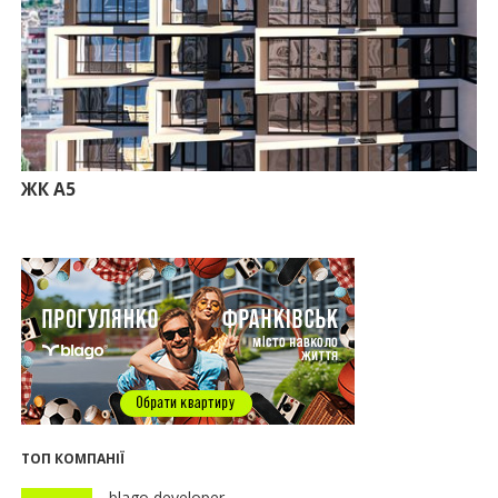
10:56
У Франківську не знайшлося охочих купити
офісний комплекс збанкрутілої компанії з групи
«Приват»
09:25
Податок на нерухомість з 1 липня: як дізнатися
суму і правильно сплатити кошти
10.07.2026
18:52
Іпотека під 3% та нові ліміти площі: як оновлені
правила «єОселі» працюють на Прикарпатті
ЖК А5
08.07.2026
14:00
Як поєднувати кольори в інтер’єрі: тренди 2026
року
12:38
Компанія співвласниці "Буковелю" викупить
землю в центрі Івано-Франківська
10:22
Прокуратура вимагає повернути 34 гектари
землі громаді Івано-Франківська
07.07.2026
16:47
Дешевші, але недоступні: скільки коштує житло
за програмою «єОселя» в містах заходу України
ТОП КОМПАНІЇ
13:44
Сільські будинки в західному регіоні
дорожчають у рази швидше, ніж в містах
blago developer