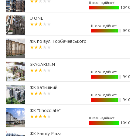
11:23
Вибір меблів для маленьких квартир: актуальні
10/10
рішення 2026 року
01.07.2026
U ONE
15:12
Житловий район “Княгинин” – від
9/10
архітектурного задуму до повноцінного
міського середовища
ЖК по вул. Горбачевського
30.06.2026
15:38
Альтернатива депозитам: скільки можна
заробити на купівлі паркомісця у Франківську
SKYGARDEN
29.06.2026
12:52
9/10
Мешканці одного з мікрорайонів Франківська
вимагають перевірити чергову будову
ЖК Затишний
26.06.2026
13:40
Квартири здорожчали на 14%: скільки тепер
9/10
коштує житло у Франківську
ЖК "Chocolate"
25.06.2026
11:36
Ваша мрія отримала адресу: біля Veles Mall
10/10
з’явиться новий квартал Dreamland
ЖК Family Plaza
24.06.2026