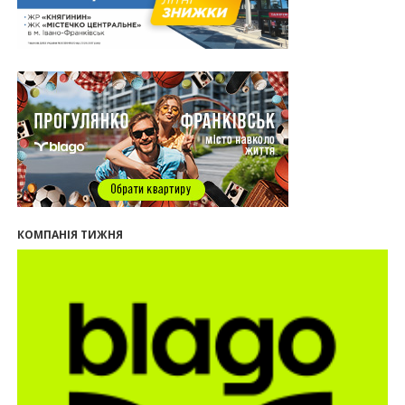
Панчишин про спадщину, забудову та
майбутнє міста
29.07.2026
13:31
Спадщина не на часі. Чи продовжує Франківськ
втрачати пам’ятки?
12:26
В Івано-Франківську розпочали будівництво
нового житлового масиву «Надрічний»
09:32
У Франківську провели конференцію для
фахівців ринку нерухомості та девелоперів
27.07.2026
16:55
Нерухомість як антикризовий актив: стратегії
КОМПАНІЯ ТИЖНЯ
для Івано-Франківська
13:27
Поліція затримала банду, яка привласнили
квартири у Києві та Франківську на понад 2,6
млн гривень
22.07.2026
12:08
Літо вигідних інвестицій: комерційні
приміщення зі знижками
21.07.2026