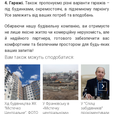
4. Гаражі.
Також пропонуємо різні варіанти гаражів – 
під будинками, окремостоячі, в підземному паркінгу. 
Усе залежить від ваших потреб та вподобань. 
Обираючи нашу будівельну компанію, ви отримуєте 
не лише якісне житло чи комерційну нерухомість, але 
й надійного партнера, готового забезпечити вас 
комфортним та безпечним простором для будь-яких 
ваших запитів!
Вам також можуть сподобатися:
Хід будівництва ЖК
У Франківську в
У "Спілці
“Містечко
«Містечку
забудівників"
Центральне”. ФОТО
центральному»
прокоментували