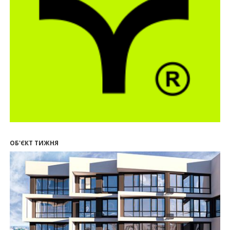
12:10
Як вибрати кольори для кухні у 2026 році
20.07.2026
13:19
У Поляниці та Франківську прокуратура стягує
понад 13 млн грн пайових внесків
17.07.2026
18:18
П’ятий фасад замість кондиціонера
14:32
Літо вигідних інвестицій: комерційні
приміщення зі знижками до -7%
12:26
Введено в експлуатацію першу секцію ЖК
SKYGARDEN
11:50
Ведення фасадних робіт у 36 корпусі ЖР
“Княгинин”
ОБ'ЄКТ ТИЖНЯ
09:24
Новобудови Франківська стрімко дорожчають:
скільки в середньому коштує квадратний метр
15.07.2026
12:06
На Франківщині житло за «єОселею» дешевше
на 21%
13.07.2026