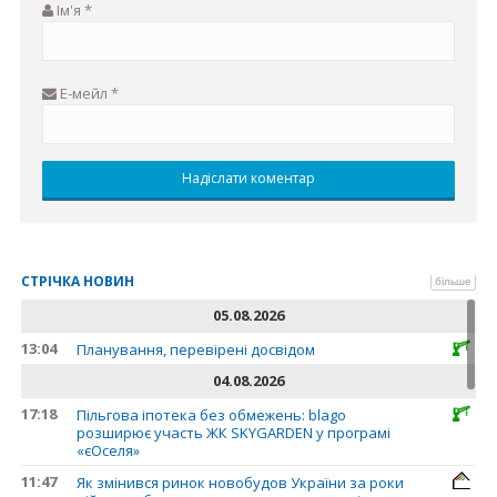
Ім'я
*
Е-мейл
*
СТРІЧКА НОВИН
більше
05.08.2026
13:04
Планування, перевірені досвідом
04.08.2026
17:18
Пільгова іпотека без обмежень: blago
розширює участь ЖК SKYGARDEN у програмі
«єОселя»
11:47
Як змінився ринок новобудов України за роки