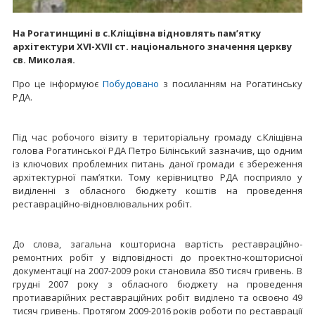
На Рогатинщині в с.Кліщівна відновлять пам’ятку
архітектури XVI-XVII ст. національного значення церкву
св. Миколая.
Про це інформуює
Побудовано
з посиланням на Рогатинську
РДА.
Під час робочого візиту в територіальну громаду с.Кліщівна
голова Рогатинської РДА Петро Білінський зазначив, що одним
із ключових проблемних питань даної громади є збереження
архітектурної пам’ятки. Тому керівництво РДА посприяло у
виділенні з обласного бюджету коштів на проведення
реставраційно-відновлювальних робіт.
До слова, загальна кошторисна вартість реставраційно-
ремонтних робіт у відповідності до проектно-кошторисної
документації на 2007-2009 роки становила 850 тисяч гривень. В
грудні 2007 року з обласного бюджету на проведення
протиаварійних реставраційних робіт виділено та освоєно 49
тисяч гривень. Протягом 2009-2016 років роботи по реставрації