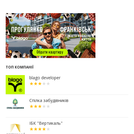
14:00
Як поєднувати кольори в інтер’єрі: тренди 2026
року
12:38
Компанія співвласниці "Буковелю" викупить
землю в центрі Івано-Франківська
10:22
Прокуратура вимагає повернути 34 гектари
землі громаді Івано-Франківська
07.07.2026
16:47
Дешевші, але недоступні: скільки коштує житло
за програмою «єОселя» в містах заходу України
ТОП КОМПАНІЇ
13:44
Сільські будинки в західному регіоні
дорожчають у рази швидше, ніж в містах
blago developer
06.07.2026
16:15
Паркування без зайвих турбот – обирайте
підземні паркінги ЖР “Княгинин”
Спілка забудівників
13:08
Малозабезпеченим франківцям безкоштовно
встановлюють лічильники води
04.07.2026
ІБК "Вертикаль"
19:24
Корпус 31/1 ЖР "Княгинин" – актуальний стан