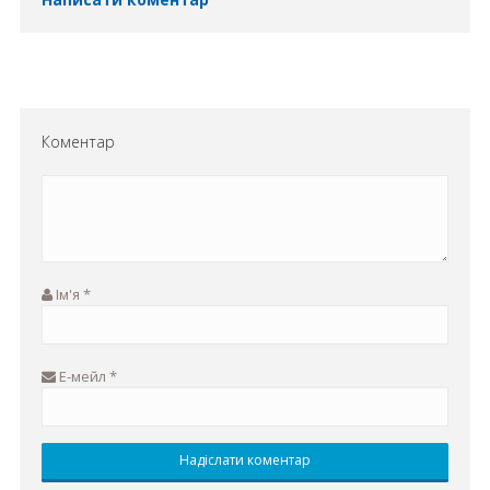
Коментар
Ім'я
*
Е-мейл
*