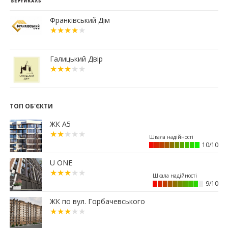
будівництва (ФОТО)
03.07.2026
Франківський Дім
12:30
Що обрати: розстрочку чи іпотечну програму
«єОселя»?
02.07.2026
Галицький Двір
18:56
Мерія планує викупити історичний будинок
Укрпошти у Франківську
15:45
Ще 50 ветеранів і родин полеглих захисників
Прикарпаття отримали сертифікати на житло
ТОП ОБ'ЄКТИ
13:08
Площу в центрі Франківська продадуть майже
ЖК А5
за 7 млн грн
11:23
Вибір меблів для маленьких квартир: актуальні
10/10
рішення 2026 року
01.07.2026
U ONE
15:12
Житловий район “Княгинин” – від
9/10
архітектурного задуму до повноцінного
міського середовища
ЖК по вул. Горбачевського
30.06.2026
15:38
Альтернатива депозитам: скільки можна