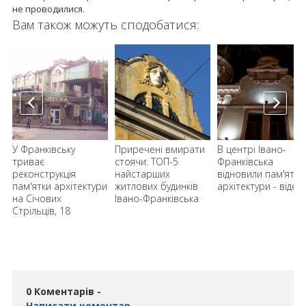
не проводилися.
Вам також можуть сподобатися:
У Франківську
Приречені вмирати
В центрі Івано-
триває
стоячи: ТОП-5
Франківська
реконструкція
найстарших
відновили пам'ятку
пам'ятки архітектури
житлових будинків
архітектури - відео
на Січових
Івано-Франківська
Стрільців, 18
0 Коментарів -
Написати коментар