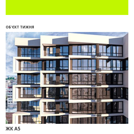
12:26
Введено в експлуатацію першу секцію ЖК
SKYGARDEN
11:50
Ведення фасадних робіт у 36 корпусі ЖР
“Княгинин”
ОБ'ЄКТ ТИЖНЯ
09:24
Новобудови Франківська стрімко дорожчають:
скільки в середньому коштує квадратний метр
15.07.2026
12:06
На Франківщині житло за «єОселею» дешевше
на 21%
13.07.2026
10:56
У Франківську не знайшлося охочих купити
офісний комплекс збанкрутілої компанії з групи
«Приват»
09:25
Податок на нерухомість з 1 липня: як дізнатися
суму і правильно сплатити кошти
10.07.2026
18:52
Іпотека під 3% та нові ліміти площі: як оновлені
правила «єОселі» працюють на Прикарпатті
ЖК А5
08.07.2026