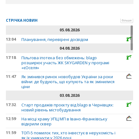
СТРІЧКА НОВИН
більше
05.08.2026
13:04
Планування, перевірені досвідом
04.08.2026
17:18
Пільгова іпотека без обмежень: blago
розширює участь ЖК SKYGARDEN у програмі
«єОселя»
11:47
Як змінився ринок новобудов України за роки
війни: де будують, що купують та як змінилися
ціни
03.08.2026
17:32
Старт продажів проєкту від blago в Чернівцях:
новий рівень містобудування
12:59
На місці храму УПЦ МП в Івано-Франківську
відкрили сквер
11:59
ТОП-5 помилок тих, хто інвестує в нерухомість і
як їх уникнути у 2026 році