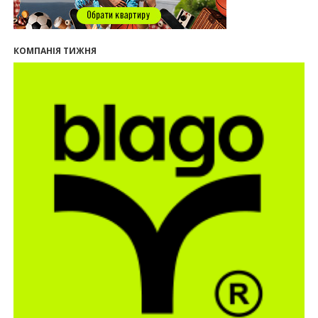
27.07.2026
16:55
Нерухомість як антикризовий актив: стратегії
КОМПАНІЯ ТИЖНЯ
для Івано-Франківська
13:27
Поліція затримала банду, яка привласнили
квартири у Києві та Франківську на понад 2,6
млн гривень
22.07.2026
12:08
Літо вигідних інвестицій: комерційні
приміщення зі знижками
21.07.2026
12:10
Як вибрати кольори для кухні у 2026 році
20.07.2026
13:19
У Поляниці та Франківську прокуратура стягує
понад 13 млн грн пайових внесків
17.07.2026
18:18
П’ятий фасад замість кондиціонера
14:32
Літо вигідних інвестицій: комерційні
приміщення зі знижками до -7%