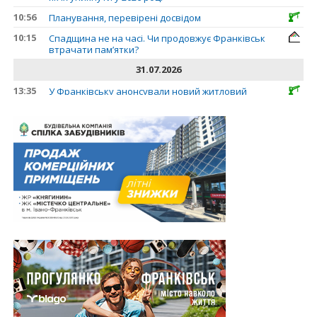
10:56
Планування, перевірені досвідом
10:15
Спадщина не на часі. Чи продовжує Франківськ
втрачати пам’ятки?
31.07.2026
13:35
У Франківську анонсували новий житловий
масив «Надрічний»
30.07.2026
15:01
Ринок житла зміщується на захід: Франківськ —
серед лідерів за зростанням цін на новобудови
13:04
“Мене все у Франківську дивує”: архітектор Ігор
Панчишин про спадщину, забудову та
майбутнє міста
29.07.2026
13:31
Спадщина не на часі. Чи продовжує Франківськ
втрачати пам’ятки?
12:26
В Івано-Франківську розпочали будівництво
нового житлового масиву «Надрічний»
09:32
У Франківську провели конференцію для
фахівців ринку нерухомості та девелоперів