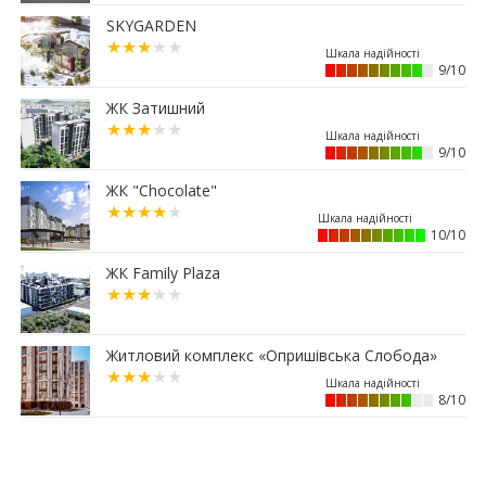
заробити на купівлі паркомісця у Франківську
SKYGARDEN
29.06.2026
12:52
9/10
Мешканці одного з мікрорайонів Франківська
вимагають перевірити чергову будову
ЖК Затишний
26.06.2026
13:40
Квартири здорожчали на 14%: скільки тепер
9/10
коштує житло у Франківську
ЖК "Chocolate"
25.06.2026
11:36
Ваша мрія отримала адресу: біля Veles Mall
10/10
з’явиться новий квартал Dreamland
ЖК Family Plaza
24.06.2026
11:04
Що буде з історичною бруківкою, яку
демонтували у Франківську
Житловий комплекс «Опришівська Слобода»
10:42
Купівля житла за держпрограмами
ускладнилася через оцінку нерухомості
8/10
09:00
Скільки податку сплатили власники
нерухомості у 2026
23.06.2026