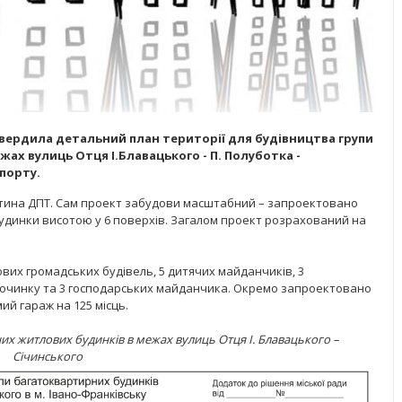
твердила детальний план території для будівництва групи
ах вулиць Отця І.Блавацького - П. Полуботка -
опорту.
стина ДПТ. Сам проект забудови масштабний – запроектовано
удинки висотою у 6 поверхів. Загалом проект розрахований на
их громадських будівель, 5 дитячих майданчиків, 3
починку та 3 господарських майданчика. Окремо запроектовано
мий гараж на 125 місць.
их житлових будинків в межах вулиць Отця І. Блавацького –
Січинського