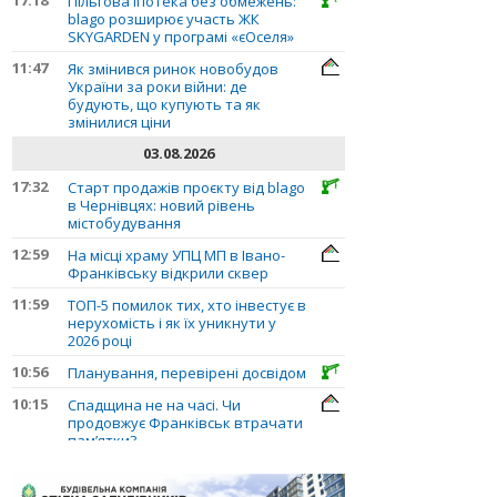
Пільгова іпотека без обмежень:
blago розширює участь ЖК
SKYGARDEN у програмі «єОселя»
11:47
Як змінився ринок новобудов
України за роки війни: де
будують, що купують та як
змінилися ціни
03.08.2026
17:32
Старт продажів проєкту від blago
в Чернівцях: новий рівень
містобудування
12:59
На місці храму УПЦ МП в Івано-
Франківську відкрили сквер
11:59
ТОП-5 помилок тих, хто інвестує в
нерухомість і як їх уникнути у
2026 році
10:56
Планування, перевірені досвідом
10:15
Спадщина не на часі. Чи
продовжує Франківськ втрачати
пам’ятки?
31.07.2026