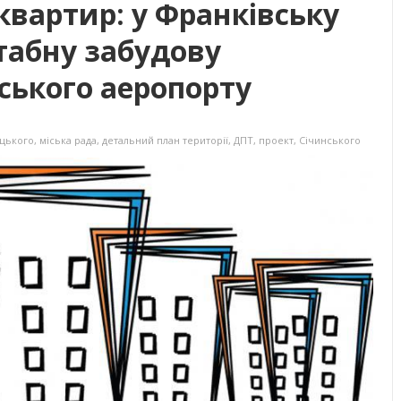
квартир: у Франківську
абну забудову
ського аеропорту
ацького
,
міська рада
,
детальний план території
,
ДПТ
,
проект
,
Січинського