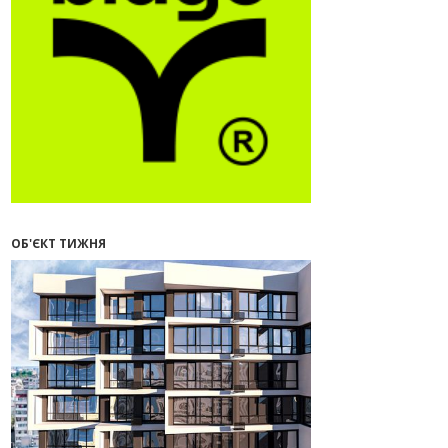
16:55
Нерухомість як антикризовий
актив: стратегії для Івано-
Франківська
13:27
Поліція затримала банду, яка
привласнили квартири у Києві та
Франківську на понад 2,6 млн
гривень
22.07.2026
12:08
Літо вигідних інвестицій:
комерційні приміщення зі
знижками
ОБ'ЄКТ ТИЖНЯ
21.07.2026
12:10
Як вибрати кольори для кухні у
2026 році
20.07.2026
13:19
У Поляниці та Франківську
прокуратура стягує понад 13 млн
грн пайових внесків
17.07.2026
18:18
П’ятий фасад замість