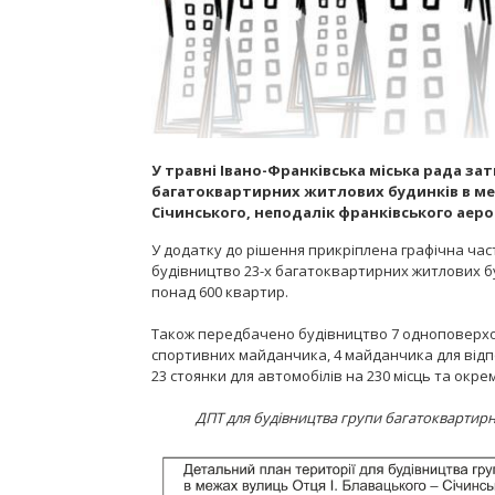
У травні Івано-Франківська міська рада за
багатоквартирних житлових будинків в меж
Січинського, неподалік франківського аер
У додатку до рішення прикріплена графічна ча
будівництво 23-х багатоквартирних житлових б
понад 600 квартир.
Також передбачено будівництво 7 одноповерхов
спортивних майданчика, 4 майданчика для від
23 стоянки для автомобілів на 230 місць та окре
ДПТ для будівництва групи багатоквартирн