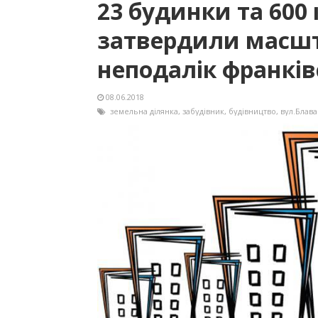
23 будинки та 600 
затвердили масшт
неподалік франків
08.06.2018
земельна ділянка
,
забудівник
,
будівництво
,
вул.Блав