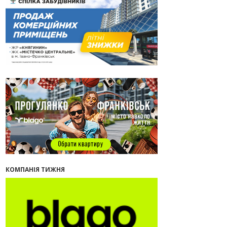
13:35
У Франківську анонсували новий
житловий масив «Надрічний»
30.07.2026
15:01
Ринок житла зміщується на захід:
Франківськ — серед лідерів за
зростанням цін на новобудови
13:04
“Мене все у Франківську дивує”:
архітектор Ігор Панчишин про
спадщину, забудову та майбутнє
міста
29.07.2026
13:31
Спадщина не на часі. Чи
продовжує Франківськ втрачати
пам’ятки?
12:26
В Івано-Франківську розпочали
будівництво нового житлового
КОМПАНІЯ ТИЖНЯ
масиву «Надрічний»
09:32
У Франківську провели
конференцію для фахівців ринку
нерухомості та девелоперів
27.07.2026