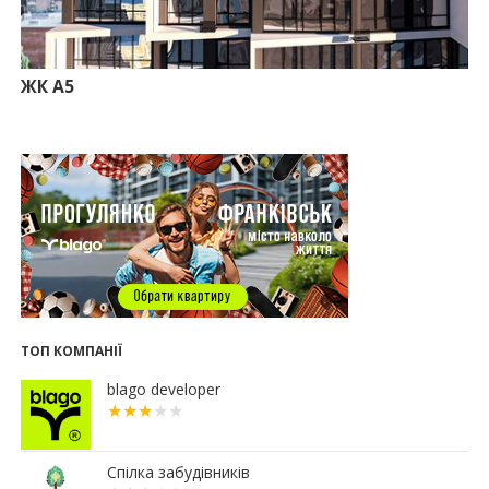
офісний комплекс збанкрутілої компанії з групи
«Приват»
09:25
Податок на нерухомість з 1 липня: як дізнатися
суму і правильно сплатити кошти
ЖК А5
10.07.2026
18:52
Іпотека під 3% та нові ліміти площі: як оновлені
правила «єОселі» працюють на Прикарпатті
08.07.2026
14:00
Як поєднувати кольори в інтер’єрі: тренди 2026
року
12:38
Компанія співвласниці "Буковелю" викупить
землю в центрі Івано-Франківська
10:22
Прокуратура вимагає повернути 34 гектари
землі громаді Івано-Франківська
ТОП КОМПАНІЇ
07.07.2026
blago developer
16:47
Дешевші, але недоступні: скільки коштує житло
за програмою «єОселя» в містах заходу України
13:44
Сільські будинки в західному регіоні
дорожчають у рази швидше, ніж в містах
Спілка забудівників