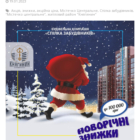
19.01.2023
Акція
,
знижки
,
акційна ціна
,
Містечко Центральне
,
Спілка забудівників
,
“Містечко центральне”
,
житловий район "Княгинин"