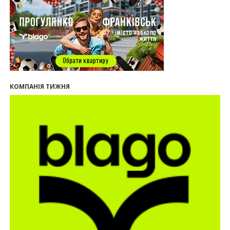
майбутнє міста
29.07.2026
13:31
Спадщина не на часі. Чи продовжує Франківськ
втрачати пам’ятки?
12:26
В Івано-Франківську розпочали будівництво
нового житлового масиву «Надрічний»
09:32
У Франківську провели конференцію для
КОМПАНІЯ ТИЖНЯ
фахівців ринку нерухомості та девелоперів
27.07.2026
16:55
Нерухомість як антикризовий актив: стратегії
для Івано-Франківська
13:27
Поліція затримала банду, яка привласнили
квартири у Києві та Франківську на понад 2,6
млн гривень
22.07.2026
12:08
Літо вигідних інвестицій: комерційні
приміщення зі знижками
21.07.2026
12:10
Як вибрати кольори для кухні у 2026 році