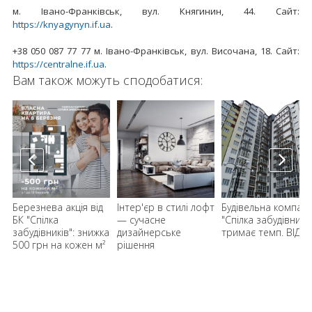
м. Івано-Франківськ, вул. Княгинин, 44. Сайт:
https://knyagynyn.if.ua
.
+38 050 087 77 77 м. Івано-Франківськ, вул. Височана, 18. Сайт:
https://centralne.if.ua
.
Вам також можуть сподобатися:
д
Березнева акція від
Інтер'єр в стилі лофт
Будівельна компані
”
БК "Спілка
— сучасне
"Спілка забудівників
забудівників": знижка
дизайнерське
тримає темп. ВІДЕ
500 грн на кожен м²
рішення