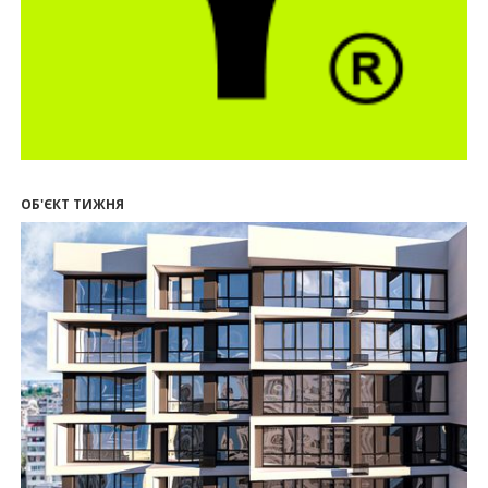
20.07.2026
13:19
У Поляниці та Франківську прокуратура стягує
понад 13 млн грн пайових внесків
17.07.2026
18:18
П’ятий фасад замість кондиціонера
14:32
Літо вигідних інвестицій: комерційні
приміщення зі знижками до -7%
ОБ'ЄКТ ТИЖНЯ
12:26
Введено в експлуатацію першу секцію ЖК
SKYGARDEN
11:50
Ведення фасадних робіт у 36 корпусі ЖР
“Княгинин”
09:24
Новобудови Франківська стрімко дорожчають:
скільки в середньому коштує квадратний метр
15.07.2026
12:06
На Франківщині житло за «єОселею» дешевше
на 21%
13.07.2026
10:56
У Франківську не знайшлося охочих купити