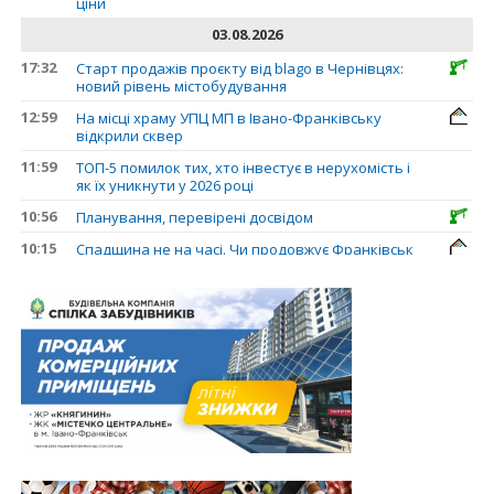
ціни
03.08.2026
17:32
Старт продажів проєкту від blago в Чернівцях:
новий рівень містобудування
12:59
На місці храму УПЦ МП в Івано-Франківську
відкрили сквер
11:59
ТОП-5 помилок тих, хто інвестує в нерухомість і
як їх уникнути у 2026 році
10:56
Планування, перевірені досвідом
10:15
Спадщина не на часі. Чи продовжує Франківськ
втрачати пам’ятки?
31.07.2026
13:35
У Франківську анонсували новий житловий
масив «Надрічний»
30.07.2026
15:01
Ринок житла зміщується на захід: Франківськ —
серед лідерів за зростанням цін на новобудови
13:04
“Мене все у Франківську дивує”: архітектор Ігор
Панчишин про спадщину, забудову та