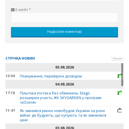
Е-мейл
*
СТРІЧКА НОВИН
більше
05.08.2026
13:04
Планування, перевірені досвідом
04.08.2026
17:18
Пільгова іпотека без обмежень: blago
розширює участь ЖК SKYGARDEN у програмі
«єОселя»
11:47
Як змінився ринок новобудов України за роки
війни: де будують, що купують та як змінилися
ціни
03.08.2026