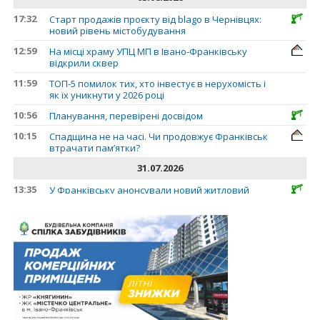
17:32
Старт продажів проєкту від blago в Чернівцях:
новий рівень містобудування
12:59
На місці храму УПЦ МП в Івано-Франківську
відкрили сквер
11:59
ТОП-5 помилок тих, хто інвестує в нерухомість і
як їх уникнути у 2026 році
10:56
Планування, перевірені досвідом
10:15
Спадщина не на часі. Чи продовжує Франківськ
втрачати пам’ятки?
31.07.2026
13:35
У Франківську анонсували новий житловий
масив «Надрічний»
30.07.2026
15:01
Ринок житла зміщується на захід: Франківськ —
серед лідерів за зростанням цін на новобудови
13:04
“Мене все у Франківську дивує”: архітектор Ігор
Панчишин про спадщину, забудову та
майбутнє міста
29.07.2026