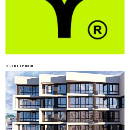
13:19
У Поляниці та Франківську прокуратура стягує
понад 13 млн грн пайових внесків
17.07.2026
18:18
П’ятий фасад замість кондиціонера
14:32
Літо вигідних інвестицій: комерційні
приміщення зі знижками до -7%
12:26
Введено в експлуатацію першу секцію ЖК
SKYGARDEN
11:50
Ведення фасадних робіт у 36 корпусі ЖР
“Княгинин”
ОБ'ЄКТ ТИЖНЯ
09:24
Новобудови Франківська стрімко дорожчають:
скільки в середньому коштує квадратний метр
15.07.2026
12:06
На Франківщині житло за «єОселею» дешевше
на 21%
13.07.2026
10:56
У Франківську не знайшлося охочих купити
офісний комплекс збанкрутілої компанії з групи
«Приват»