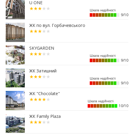
01.07.2026
U ONE
15:12
Житловий район “Княгинин” – від
9/10
архітектурного задуму до повноцінного
міського середовища
ЖК по вул. Горбачевського
30.06.2026
15:38
Альтернатива депозитам: скільки можна
заробити на купівлі паркомісця у Франківську
SKYGARDEN
29.06.2026
12:52
9/10
Мешканці одного з мікрорайонів Франківська
вимагають перевірити чергову будову
ЖК Затишний
26.06.2026
13:40
Квартири здорожчали на 14%: скільки тепер
9/10
коштує житло у Франківську
ЖК "Chocolate"
25.06.2026
11:36
Ваша мрія отримала адресу: біля Veles Mall
10/10
з’явиться новий квартал Dreamland
ЖК Family Plaza
24.06.2026
11:04
Що буде з історичною бруківкою, яку
демонтували у Франківську