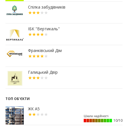
16:15
Паркування без зайвих турбот – обирайте
підземні паркінги ЖР “Княгинин”
Спілка забудівників
13:08
Малозабезпеченим франківцям безкоштовно
встановлюють лічильники води
04.07.2026
ІБК "Вертикаль"
19:24
Корпус 31/1 ЖР "Княгинин" – актуальний стан
будівництва (ФОТО)
03.07.2026
Франківський Дім
12:30
Що обрати: розстрочку чи іпотечну програму
«єОселя»?
02.07.2026
Галицький Двір
18:56
Мерія планує викупити історичний будинок
Укрпошти у Франківську
15:45
Ще 50 ветеранів і родин полеглих захисників
Прикарпаття отримали сертифікати на житло
ТОП ОБ'ЄКТИ
13:08
Площу в центрі Франківська продадуть майже
ЖК А5
за 7 млн грн
11:23
Вибір меблів для маленьких квартир: актуальні
10/10
рішення 2026 року