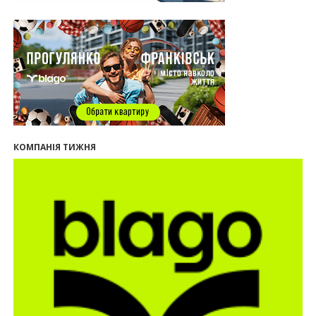
13:31
Спадщина не на часі. Чи продовжує Франківськ
втрачати пам’ятки?
12:26
В Івано-Франківську розпочали будівництво
нового житлового масиву «Надрічний»
09:32
У Франківську провели конференцію для
фахівців ринку нерухомості та девелоперів
27.07.2026
16:55
Нерухомість як антикризовий актив: стратегії
КОМПАНІЯ ТИЖНЯ
для Івано-Франківська
13:27
Поліція затримала банду, яка привласнили
квартири у Києві та Франківську на понад 2,6
млн гривень
22.07.2026
12:08
Літо вигідних інвестицій: комерційні
приміщення зі знижками
21.07.2026
12:10
Як вибрати кольори для кухні у 2026 році
20.07.2026