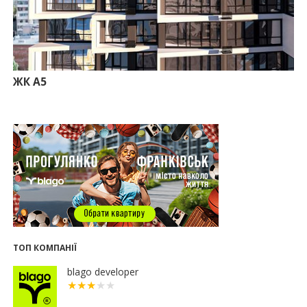
09:25
Податок на нерухомість з 1 липня: як дізнатися
суму і правильно сплатити кошти
10.07.2026
18:52
Іпотека під 3% та нові ліміти площі: як оновлені
правила «єОселі» працюють на Прикарпатті
ЖК А5
08.07.2026
14:00
Як поєднувати кольори в інтер’єрі: тренди 2026
року
12:38
Компанія співвласниці "Буковелю" викупить
землю в центрі Івано-Франківська
10:22
Прокуратура вимагає повернути 34 гектари
землі громаді Івано-Франківська
07.07.2026
16:47
Дешевші, але недоступні: скільки коштує житло
за програмою «єОселя» в містах заходу України
ТОП КОМПАНІЇ
13:44
Сільські будинки в західному регіоні
дорожчають у рази швидше, ніж в містах
blago developer
06.07.2026