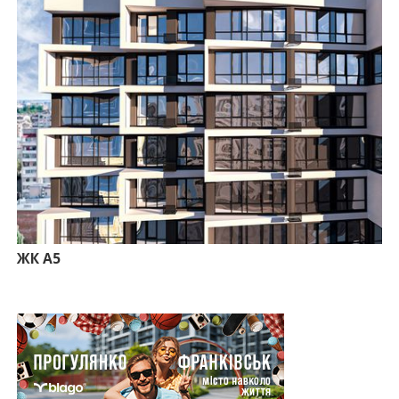
11:50
Ведення фасадних робіт у 36 корпусі ЖР
“Княгинин”
09:24
Новобудови Франківська стрімко дорожчають:
скільки в середньому коштує квадратний метр
15.07.2026
12:06
На Франківщині житло за «єОселею» дешевше
на 21%
13.07.2026
10:56
У Франківську не знайшлося охочих купити
офісний комплекс збанкрутілої компанії з групи
«Приват»
09:25
Податок на нерухомість з 1 липня: як дізнатися
суму і правильно сплатити кошти
ЖК А5
10.07.2026
18:52
Іпотека під 3% та нові ліміти площі: як оновлені
правила «єОселі» працюють на Прикарпатті
08.07.2026
14:00
Як поєднувати кольори в інтер’єрі: тренди 2026
року