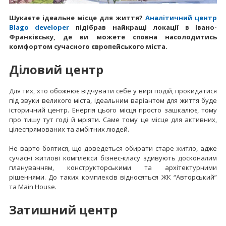
Шукаєте ідеальне місце для життя?
Аналітичний центр
Blago developer
підібрав найкращі локації в Івано-
Франківську, де ви можете сповна насолодитись
комфортом сучасного європейського міста.
Діловий центр
Для тих, хто обожнює відчувати себе у вирі подій, прокидатися
під звуки великого міста, ідеальним варіантом для життя буде
історичний центр. Енергія цього місця просто зашкалює, тому
про тишу тут годі й мріяти. Саме тому це місце для активних,
цілеспрямованих та амбітних людей.
Не варто боятися, що доведеться обирати старе житло, адже
сучасні житлові комплекси бізнес-класу здивують досконалим
плануванням, конструкторськими та архітектурними
рішеннями. До таких комплексів відносяться ЖК “Авторський”
та Main House.
Затишний центр