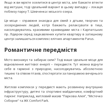
Якщо ж ви мрієте оселитися в центрі міста, але бажаєте втекти
від метушні, тоді ідеальний варіант в цьому випадку – локація
поблизу парку Т. Шевченка і міського озера.
Це місце – справжня знахідка для сімей з дітьми, творчих та
зосереджених людей, котрі бажають релаксувати в тиші,
насолоджуватись красивими краєвидами міста і Карпатських
гір. Лідером серед зацікавлених купити квартиру в затишному
центрі залишається комплекс елітних апартаментів Parus.
Романтичне передмістя
Місто виснажує та забирає сили? Тоді ваше ідеальне місце для
відновлення життєвої енергії – передмістя. Тут можна відчути
себе в гармонії з природою, насолоджуватись абсолютною
тишею та співом птахів, спостерігати за панорамою вечірнього
міста.
Житлові комплекси у передмісті мають розвинену внутрішню
інфраструктуру, дитячі та спортивні майданчики, комфортний
паркінг. Наприклад, житловий масив “Паркова Алея”, “Містечко
Соборне” та ЖК Comfort Park.