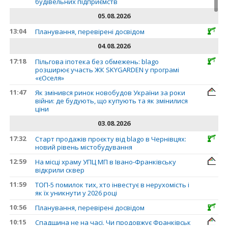
будівельних підприємств
05.08.2026
13:04
Планування, перевірені досвідом
04.08.2026
17:18
Пільгова іпотека без обмежень: blago
розширює участь ЖК SKYGARDEN у програмі
«єОселя»
11:47
Як змінився ринок новобудов України за роки
війни: де будують, що купують та як змінилися
ціни
03.08.2026
17:32
Старт продажів проєкту від blago в Чернівцях:
новий рівень містобудування
12:59
На місці храму УПЦ МП в Івано-Франківську
відкрили сквер
11:59
ТОП-5 помилок тих, хто інвестує в нерухомість і
як їх уникнути у 2026 році
10:56
Планування, перевірені досвідом
10:15
Спадщина не на часі. Чи продовжує Франківськ