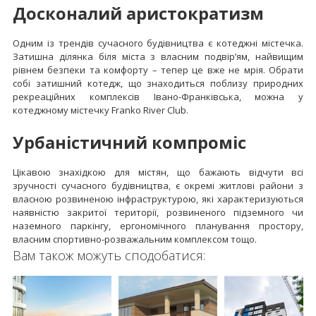
Досконалий аристократизм
Одним із трендів сучасного будівництва є котеджні містечка.
Затишна ділянка біля міста з власним подвір’ям, найвищим
рівнем безпеки та комфорту – тепер це вже не мрія. Обрати
собі затишний котедж, що знаходиться поблизу природних
рекреаційних комплексів Івано-Франківська, можна у
котеджному містечку Franko River Club.
Урбаністичний компроміс
Цікавою знахідкою для містян, що бажають відчути всі
зручності сучасного будівництва, є окремі житлові райони з
власною розвиненою інфраструктурою, які характеризуються
наявністю закритої території, розвиненого підземного чи
наземного паркінгу, ергономічного планування простору,
власним спортивно-розважальним комплексом тощо.
Вам також можуть сподобатися: