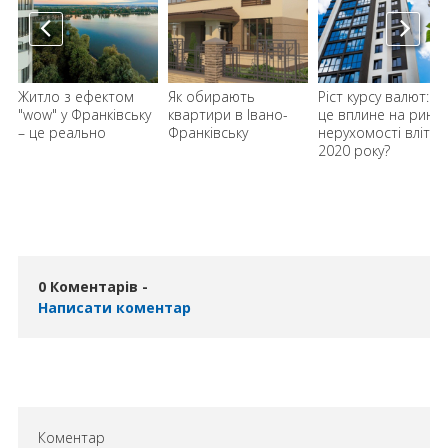
Житло з ефектом
Як обирають
Ріст курсу валют: як
"wow" у Франківську
квартири в Івано-
це вплине на рино
– це реально
Франківську
нерухомості влітку
2020 року?
0 Коментарів -
Написати коментар
Коментар