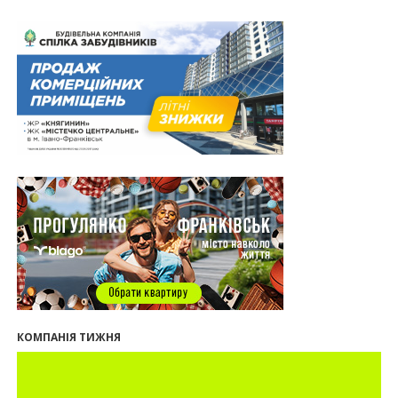
втрачати пам’ятки?
31.07.2026
13:35
У Франківську анонсували новий житловий
масив «Надрічний»
30.07.2026
15:01
Ринок житла зміщується на захід: Франківськ —
серед лідерів за зростанням цін на новобудови
13:04
“Мене все у Франківську дивує”: архітектор Ігор
Панчишин про спадщину, забудову та
майбутнє міста
29.07.2026
13:31
Спадщина не на часі. Чи продовжує Франківськ
втрачати пам’ятки?
12:26
В Івано-Франківську розпочали будівництво
нового житлового масиву «Надрічний»
09:32
У Франківську провели конференцію для
КОМПАНІЯ ТИЖНЯ
фахівців ринку нерухомості та девелоперів
27.07.2026
16:55
Нерухомість як антикризовий актив: стратегії