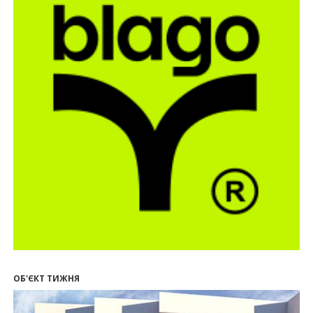
для Івано-Франківська
13:27
Поліція затримала банду, яка привласнили
квартири у Києві та Франківську на понад 2,6
млн гривень
22.07.2026
12:08
Літо вигідних інвестицій: комерційні
приміщення зі знижками
21.07.2026
12:10
Як вибрати кольори для кухні у 2026 році
20.07.2026
13:19
У Поляниці та Франківську прокуратура стягує
понад 13 млн грн пайових внесків
17.07.2026
18:18
П’ятий фасад замість кондиціонера
14:32
Літо вигідних інвестицій: комерційні
приміщення зі знижками до -7%
ОБ'ЄКТ ТИЖНЯ
12:26
Введено в експлуатацію першу секцію ЖК
SKYGARDEN