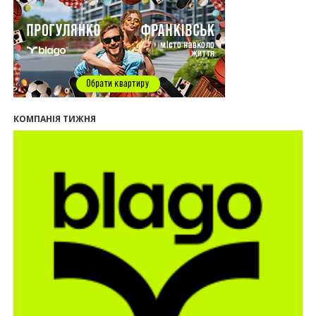
майбутнє міста
29.07.2026
13:31
Спадщина не на часі. Чи продовжує Франківськ
втрачати пам’ятки?
12:26
В Івано-Франківську розпочали будівництво
нового житлового масиву «Надрічний»
09:32
У Франківську провели конференцію для
КОМПАНІЯ ТИЖНЯ
фахівців ринку нерухомості та девелоперів
27.07.2026
16:55
Нерухомість як антикризовий актив: стратегії
для Івано-Франківська
13:27
Поліція затримала банду, яка привласнили
квартири у Києві та Франківську на понад 2,6
млн гривень
22.07.2026
12:08
Літо вигідних інвестицій: комерційні
приміщення зі знижками
21.07.2026
12:10
Як вибрати кольори для кухні у 2026 році