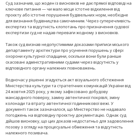
Суд зазначив, що жоден із висновків не дає прямої відповіді на
ключове питання — чи мало місце істотне відхилення від
проєкту або істотне порушення будівельних норм, необхідне
для визнання будівництва самочинним. Через суперечливість
експертиз та відсутність клопотань про призначення судової
експертизи суд не надав переваги жодному з висновків.
Також суд визнав недопустимими доказами приписи міського
департаменту архітектури про усунення порушень у сфері
охорони культурної спадщини, оскільки вони були раніше
скасовані адміністративними судами через відсутність у
відповідного органу належних повноважень.
Водночас у рішенні згадується акт візуального обстеження
Міністерства культури та стратегічних комунікацій України від
24 жовтня 2025 року, у якому зафіксовано добудову
мансардного поверху, заміну автентичної покрівлі, зміну
колонади та втрату автентичної годинникової вежі. У
документі також зазначалося, що Міністерство не надавало
погоджень на відповідну проєктну документацію. Однак суд
дійшов висновку, що цих доказів недостатньо для задоволення
позову з огляду на процесуальні обмеження та відсутність
належного позивача.