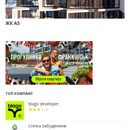
офісний комплекс збанкрутілої компанії з групи
«Приват»
09:25
Податок на нерухомість з 1 липня: як дізнатися
суму і правильно сплатити кошти
ЖК А5
10.07.2026
18:52
Іпотека під 3% та нові ліміти площі: як оновлені
правила «єОселі» працюють на Прикарпатті
08.07.2026
14:00
Як поєднувати кольори в інтер’єрі: тренди 2026
року
12:38
Компанія співвласниці "Буковелю" викупить
землю в центрі Івано-Франківська
10:22
Прокуратура вимагає повернути 34 гектари
землі громаді Івано-Франківська
ТОП КОМПАНІЇ
07.07.2026
blago developer
16:47
Дешевші, але недоступні: скільки коштує житло
за програмою «єОселя» в містах заходу України
13:44
Сільські будинки в західному регіоні
дорожчають у рази швидше, ніж в містах
Спілка забудівників