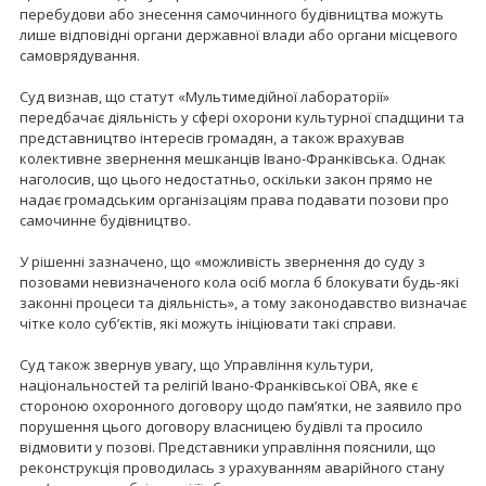
перебудови або знесення самочинного будівництва можуть
лише відповідні органи державної влади або органи місцевого
самоврядування.
Суд визнав, що статут «Мультимедійної лабораторії»
передбачає діяльність у сфері охорони культурної спадщини та
представництво інтересів громадян, а також врахував
колективне звернення мешканців Івано-Франківська. Однак
наголосив, що цього недостатньо, оскільки закон прямо не
надає громадським організаціям права подавати позови про
самочинне будівництво.
У рішенні зазначено, що «можливість звернення до суду з
позовами невизначеного кола осіб могла б блокувати будь-які
законні процеси та діяльність», а тому законодавство визначає
чітке коло суб’єктів, які можуть ініціювати такі справи.
Суд також звернув увагу, що Управління культури,
національностей та релігій Івано-Франківської ОВА, яке є
стороною охоронного договору щодо пам’ятки, не заявило про
порушення цього договору власницею будівлі та просило
відмовити у позові. Представники управління пояснили, що
реконструкція проводилась з урахуванням аварійного стану