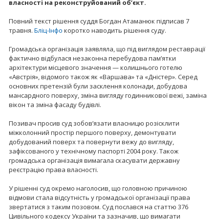
власності на реконструйований об’єкт.
Повний текст рішення суддя Богдан Атаманюк підписав 7
травня.
Бліц-Інфо
коротко наводить рішення суду.
Громадська організація заявляла, що під виглядом реставрації
фактично відбулася незаконна перебудова пам’ятки
архітектури місцевого значення — колишнього готелю
«Австрія», відомого також як «Варшава» та «Дністер». Серед
основних претензій були засклення колонади, добудова
мансардного поверху, зміна вигляду годинникової вежі, заміна
вікон та зміна фасаду будівлі.
Позивач просив суд зобов’язати власницю розісклити
міжколонний простір першого поверху, демонтувати
добудований поверх та повернути вежу до вигляду,
зафіксованого у технічному паспорті 2004 року. Також
громадська організація вимагала скасувати державну
реєстрацію права власності.
У рішенні суд окремо наголосив, що головною причиною
відмови стала відсутність у громадської організації права
звертатися з таким позовом. Суд послався на статтю 376
Цивільного кодексу України та зазначив, що вимагати