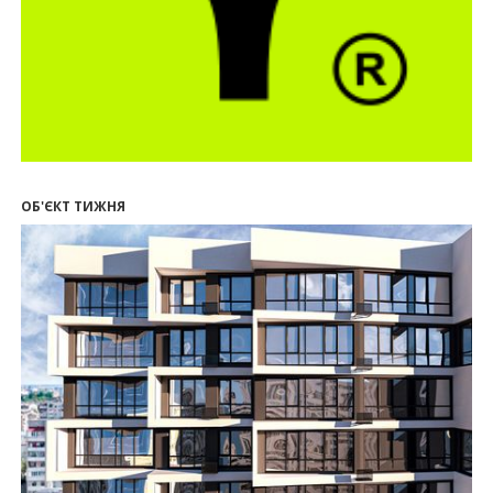
20.07.2026
13:19
У Поляниці та Франківську прокуратура стягує
понад 13 млн грн пайових внесків
17.07.2026
18:18
П’ятий фасад замість кондиціонера
14:32
Літо вигідних інвестицій: комерційні
приміщення зі знижками до -7%
ОБ'ЄКТ ТИЖНЯ
12:26
Введено в експлуатацію першу секцію ЖК
SKYGARDEN
11:50
Ведення фасадних робіт у 36 корпусі ЖР
“Княгинин”
09:24
Новобудови Франківська стрімко дорожчають:
скільки в середньому коштує квадратний метр
15.07.2026
12:06
На Франківщині житло за «єОселею» дешевше
на 21%
13.07.2026
10:56
У Франківську не знайшлося охочих купити