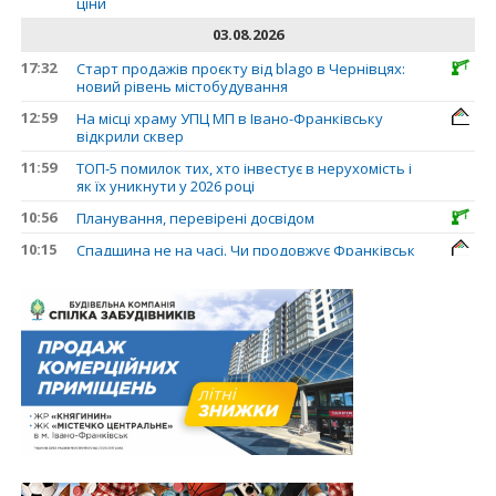
ціни
03.08.2026
17:32
Старт продажів проєкту від blago в Чернівцях:
новий рівень містобудування
12:59
На місці храму УПЦ МП в Івано-Франківську
відкрили сквер
11:59
ТОП-5 помилок тих, хто інвестує в нерухомість і
як їх уникнути у 2026 році
10:56
Планування, перевірені досвідом
10:15
Спадщина не на часі. Чи продовжує Франківськ
втрачати пам’ятки?
31.07.2026
13:35
У Франківську анонсували новий житловий
масив «Надрічний»
30.07.2026
15:01
Ринок житла зміщується на захід: Франківськ —
серед лідерів за зростанням цін на новобудови
13:04
“Мене все у Франківську дивує”: архітектор Ігор
Панчишин про спадщину, забудову та