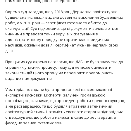
пам’ятки та необхідності її збереження.
Окремо суд нагадав, що у 2018 році Державна архітектурно-
будівельна інспекція видала дозвіл на виконання будівельних
робіт, а у 2020 році — сертифікат готовності об’єкта до
експлуатації. Суд підкреслив, що ці документи залишаються
чинними з правової точки зору, а їх скасування в
адміністративному порядку не спричинило юридичних
наслідків, оскільки дозвіл і сертифікат уже «вичерпали свою
дію».
При цьому суд окремо наголосив, що ДАБІ не була залучена до
справи як учасник процесу, тому суд не може оцінювати
законність дій цього органу чи перевіряти правомірність
виданих ним документів.
У матеріалах справи були представлені взаємовиключні
експертні висновки. Експерти, залучені громадською
організацією, заявляли, що проведені роботи є реконструкцією,
а не реставрацією, та що будівля втратила автентичний
архітектурний стиль. Натомість експерти сторони відповідача
стверджували, що роботи належать саме до реставрації, а
фасад не зазнав суттєвих змін.