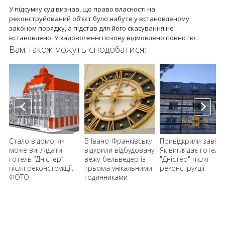
У підсумку суд визнав, що право власності на
реконструйований об’єкт було набуте у встановленому
законом порядку, а підстав для його скасування не
встановлено. У задоволенні позову відмовлено повністю.
Вам також можуть сподобатися:
у
Стало відомо, як
В Івано-Франківську
Привідкрили завісу:
може виглядати
відкрили відбудовану
Як виглядає готель
готель “Дністер”
вежу-бельведер із
"Дністер" після
після реконструкції.
трьома унікальними
реконструкції
ФОТО
годинниками