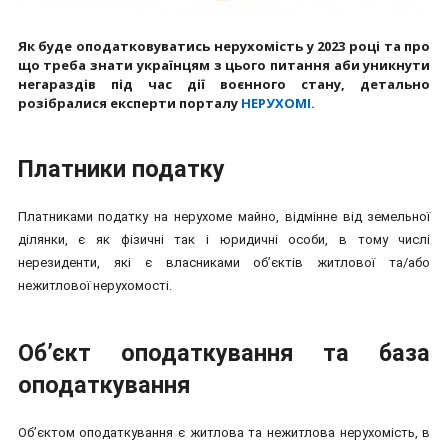
Як буде оподатковуватись нерухомість у 2023 році та про
що треба знати українцям з цього питання аби уникнути
негараздів під час дії воєнного стану, детально
розібралися експерти порталу
НЕРУХОМІ.
Платники податку
Платниками податку на нерухоме майно, відмінне від земельної
ділянки, є як фізичні так і юридичні особи, в тому числі
нерезиденти, які є власниками об’єктів житлової та/або
нежитлової нерухомості.
Об’єкт оподаткування та база
оподаткування
Об’єктом оподаткування є житлова та нежитлова нерухомість, в