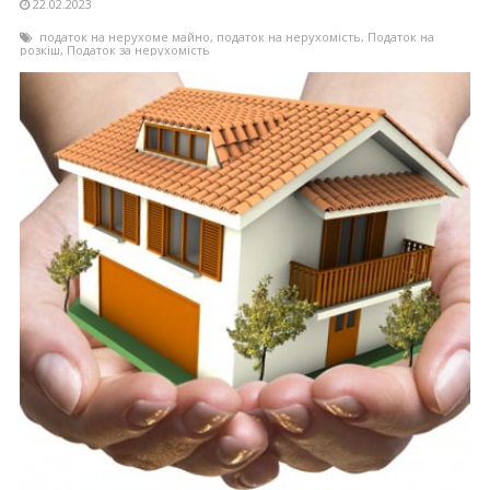
22.02.2023
податок на нерухоме майно
,
податок на нерухомість
,
Податок на
розкіш
,
Податок за нерухомість