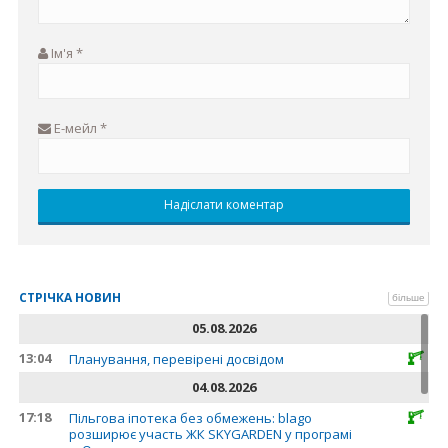
Ім'я
*
Е-мейл
*
СТРІЧКА НОВИН
більше
05.08.2026
13:04
Планування, перевірені досвідом
04.08.2026
17:18
Пільгова іпотека без обмежень: blago
розширює участь ЖК SKYGARDEN у програмі