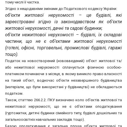
тому числі її частка.
Згідно з нещодавніми змінами до Податкового кодексу України:
об’єкти житлової нерухомості – це будівлі, які
зареєстровані згідно із законодавством як об’єкти
житлової нерухомості, дачні та садові будинки;
об’єкти нежитлової нерухомості – будівлі, їх складові
частини, що не є об’єктами житлової нерухомості
(готелі, офісні, торговельні, промислові будівлі, гаражі
тощо).
Податок на новостворений (нововведений) об’єкт житлової та/
або нежитлової нерухомості сплачується фізичною особою-
платником починаючи з місяця, в якому виникло право власності
на такий об’єкт, водночас об'єкти незавершеного будівництва
(матеріали, що були використані у будівництві) не обкладаються
податком.
Також, статтею 266.2.2. ПКУ визначено коло об'єктів житлової та
нежитлової нерухомості, що не є об'єктами оподаткування
(гуртожитки, дитячі будинки сімейного типу, будівлі дошкільних та
загальноосвітніх навчальних закладів тощо).
Базою оподаткування є загальна площа об’єкта житлової та