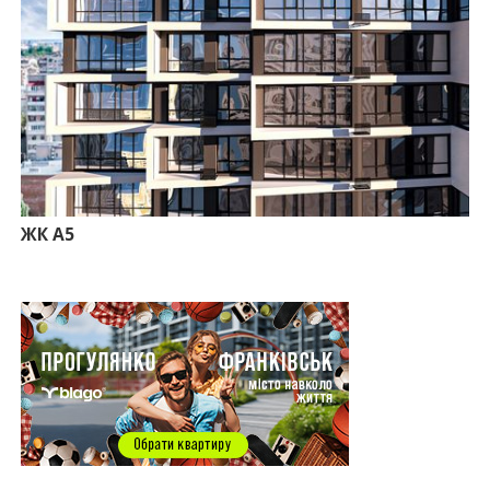
13.07.2026
10:56
У Франківську не знайшлося охочих купити
офісний комплекс збанкрутілої компанії з групи
«Приват»
09:25
Податок на нерухомість з 1 липня: як дізнатися
суму і правильно сплатити кошти
10.07.2026
18:52
Іпотека під 3% та нові ліміти площі: як оновлені
правила «єОселі» працюють на Прикарпатті
ЖК А5
08.07.2026
14:00
Як поєднувати кольори в інтер’єрі: тренди 2026
року
12:38
Компанія співвласниці "Буковелю" викупить
землю в центрі Івано-Франківська
10:22
Прокуратура вимагає повернути 34 гектари
землі громаді Івано-Франківська
07.07.2026
16:47
Дешевші, але недоступні: скільки коштує житло
за програмою «єОселя» в містах заходу України