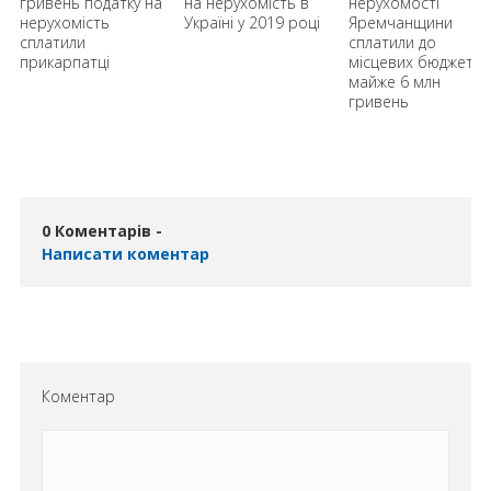
гривень податку на
на нерухомість в
нерухомості
нерухомість
Україні у 2019 році
Яремчанщини
сплатили
сплатили до
прикарпатці
місцевих бюджетів
майже 6 млн
гривень
0 Коментарів -
Написати коментар
Коментар