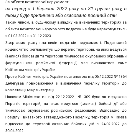
За об’єкти нежитлової нерухомості:
на період з 1 березня 2022 року по 31 грудня року, в
якому буде припинено або скасовано воєнний стан.
Таким чином, в будь-якому випадку на визначених територіях за
об'єкти нежитлової нерухомості податок не буде нараховуватись
з 01.03.2022 по 31.12.2023
Звертаємо увагу платників податків нерухомості: Податковий
кодекс чітко регламентує, що перелік територій, на яких ведуться
(велися) бойові дії та територій тимчасово окупованих збройними
формуваннями російської федерації, має визначатися саме
Кабінетом міністрів України.
Проте, Кабінет міністрів України постановою від 06.12.2022 № 1364
делегував повноваження з визначення переліку територій до
компетенції Мінреінтеграції.
Наказом Міністерства від 22.12.2022 № 309 було затверджено
Перелік територій, на яких ведуться (велися) бойові дії або
тимчасово окупованих російською федерацією. Відповідно до
Розділу І вказаного затвердженого Переліку, територія м. Києва
віднесена до території активних бойових дій з 24.02.2022 до
30.04.2022.