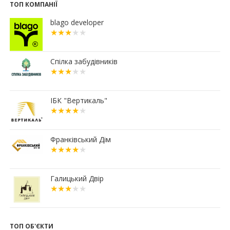
ТОП КОМПАНІЇ
13:44
Сільські будинки в західному регіоні
дорожчають у рази швидше, ніж в містах
blago developer
06.07.2026
16:15
Паркування без зайвих турбот – обирайте
підземні паркінги ЖР “Княгинин”
Спілка забудівників
13:08
Малозабезпеченим франківцям безкоштовно
встановлюють лічильники води
04.07.2026
ІБК "Вертикаль"
19:24
Корпус 31/1 ЖР "Княгинин" – актуальний стан
будівництва (ФОТО)
03.07.2026
Франківський Дім
12:30
Що обрати: розстрочку чи іпотечну програму
«єОселя»?
02.07.2026
Галицький Двір
18:56
Мерія планує викупити історичний будинок
Укрпошти у Франківську
15:45
Ще 50 ветеранів і родин полеглих захисників
Прикарпаття отримали сертифікати на житло
ТОП ОБ'ЄКТИ