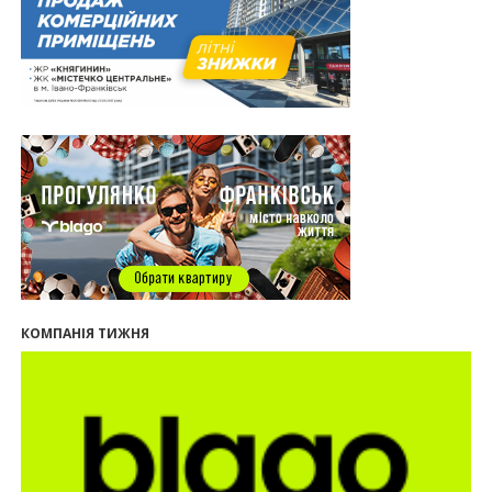
серед лідерів за зростанням цін на новобудови
13:04
“Мене все у Франківську дивує”: архітектор Ігор
Панчишин про спадщину, забудову та
майбутнє міста
29.07.2026
13:31
Спадщина не на часі. Чи продовжує Франківськ
втрачати пам’ятки?
12:26
В Івано-Франківську розпочали будівництво
нового житлового масиву «Надрічний»
09:32
У Франківську провели конференцію для
фахівців ринку нерухомості та девелоперів
27.07.2026
16:55
Нерухомість як антикризовий актив: стратегії
КОМПАНІЯ ТИЖНЯ
для Івано-Франківська
13:27
Поліція затримала банду, яка привласнили
квартири у Києві та Франківську на понад 2,6
млн гривень
22.07.2026
12:08
Літо вигідних інвестицій: комерційні
приміщення зі знижками