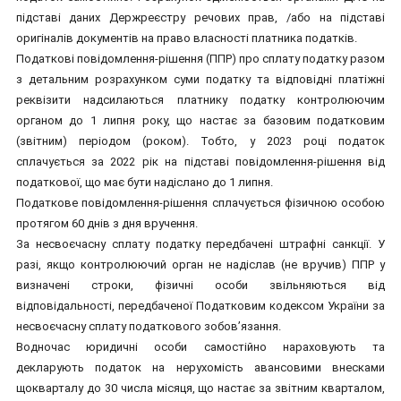
підставі даних Держреєстру речових прав, /або на підставі
оригіналів документів на право власності платника податків.
Податкові повідомлення-рішення (ППР) про сплату податку разом
з детальним розрахунком суми податку та відповідні платіжні
реквізити надсилаються платнику податку контролюючим
органом до 1 липня року, що настає за базовим податковим
(звітним) періодом (роком). Тобто, у 2023 році податок
сплачується за 2022 рік на підставі повідомлення-рішення від
податкової, що має бути надіслано до 1 липня.
Податкове повідомлення-рішення сплачується фізичною особою
протягом 60 днів з дня вручення.
За несвоєчасну сплату податку передбачені штрафні санкції. У
разі, якщо контролюючий орган не надіслав (не вручив) ППР у
визначені строки, фізичні особи звільняються від
відповідальності, передбаченої Податковим кодексом України за
несвоєчасну сплату податкового зобов’язання.
Водночас юридичні особи самостійно нараховують та
декларують податок на нерухомість авансовими внесками
щокварталу до 30 числа місяця, що настає за звітним кварталом,