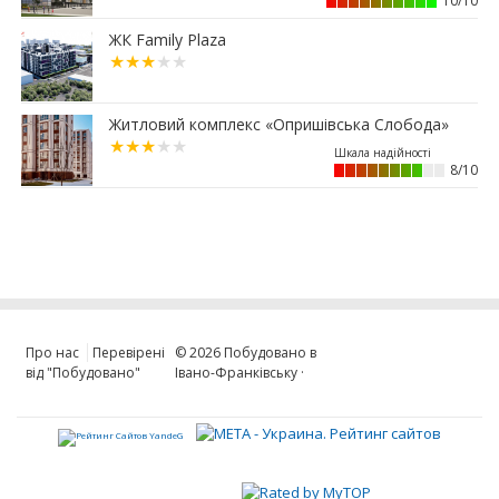
10/10
з’явиться новий квартал Dreamland
ЖК Family Plaza
24.06.2026
11:04
Що буде з історичною бруківкою, яку
демонтували у Франківську
Житловий комплекс «Опришівська Слобода»
10:42
Купівля житла за держпрограмами
ускладнилася через оцінку нерухомості
8/10
09:00
Скільки податку сплатили власники
нерухомості у 2026
23.06.2026
14:38
Управляюча компанія в житловому комплексі:
навіщо вона потрібна та як працює
blago.comfort
Про нас
Перевірені
© 2026
Побудовано в
від "Побудовано"
Івано-Франківську
·