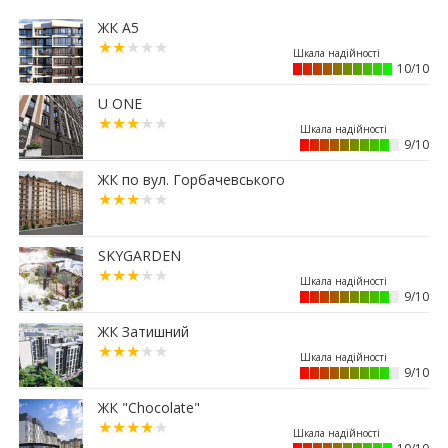
13:08
Площу в центрі Франківська продадуть майже
ЖК А5
за 7 млн грн
11:23
Вибір меблів для маленьких квартир: актуальні
10/10
рішення 2026 року
01.07.2026
U ONE
15:12
Житловий район “Княгинин” – від
9/10
архітектурного задуму до повноцінного
міського середовища
ЖК по вул. Горбачевського
30.06.2026
15:38
Альтернатива депозитам: скільки можна
заробити на купівлі паркомісця у Франківську
SKYGARDEN
29.06.2026
12:52
9/10
Мешканці одного з мікрорайонів Франківська
вимагають перевірити чергову будову
ЖК Затишний
26.06.2026
13:40
Квартири здорожчали на 14%: скільки тепер
9/10
коштує житло у Франківську
ЖК "Chocolate"
25.06.2026
11:36
Ваша мрія отримала адресу: біля Veles Mall