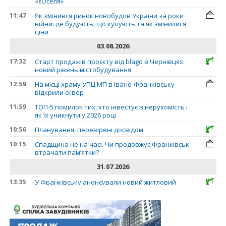
«єОселя»
11:47
Як змінився ринок новобудов України за роки
війни: де будують, що купують та як змінилися
ціни
03.08.2026
17:32
Старт продажів проєкту від blago в Чернівцях:
новий рівень містобудування
12:59
На місці храму УПЦ МП в Івано-Франківську
відкрили сквер
11:59
ТОП-5 помилок тих, хто інвестує в нерухомість і
як їх уникнути у 2026 році
10:56
Планування, перевірені досвідом
10:15
Спадщина не на часі. Чи продовжує Франківськ
втрачати пам’ятки?
31.07.2026
13:35
У Франківську анонсували новий житловий
масив «Надрічний»
30.07.2026
15:01
Ринок житла зміщується на захід: Франківськ —