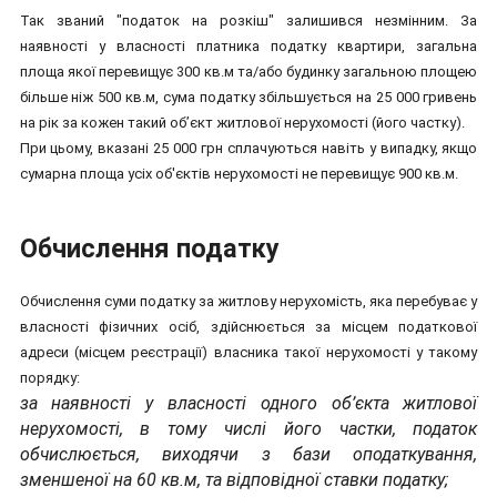
Так званий "податок на розкіш" залишився незмінним. За
наявності у власності платника податку квартири, загальна
площа якої перевищує 300 кв.м та/або будинку загальною площею
більше ніж 500 кв.м, сума податку збільшується на 25 000 гривень
на рік за кожен такий об’єкт житлової нерухомості (його частку).
При цьому, вказані 25 000 грн сплачуються навіть у випадку, якщо
сумарна площа усіх об'єктів нерухомості не перевищує 900 кв.м.
Обчислення податку
Обчислення суми податку за житлову нерухомість, яка перебуває у
власності фізичних осіб, здійснюється за місцем податкової
адреси (місцем реєстрації) власника такої нерухомості у такому
порядку:
за наявності у власності одного об’єкта житлової
нерухомості, в тому числі його частки, податок
обчислюється, виходячи з бази оподаткування,
зменшеної на 60 кв.м, та відповідної ставки податку;