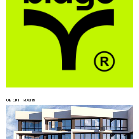
21.07.2026
12:10
Як вибрати кольори для кухні у 2026 році
20.07.2026
13:19
У Поляниці та Франківську прокуратура стягує
понад 13 млн грн пайових внесків
17.07.2026
18:18
П’ятий фасад замість кондиціонера
14:32
Літо вигідних інвестицій: комерційні
приміщення зі знижками до -7%
12:26
Введено в експлуатацію першу секцію ЖК
SKYGARDEN
11:50
Ведення фасадних робіт у 36 корпусі ЖР
“Княгинин”
ОБ'ЄКТ ТИЖНЯ
09:24
Новобудови Франківська стрімко дорожчають:
скільки в середньому коштує квадратний метр
15.07.2026
12:06
На Франківщині житло за «єОселею» дешевше
на 21%