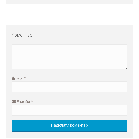
Коментар
Ім'я
*
Е-мейл
*