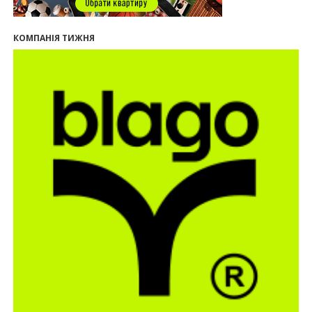
нового житлового масиву «Надрічний»
09:32
У Франківську провели конференцію для
КОМПАНІЯ ТИЖНЯ
фахівців ринку нерухомості та девелоперів
27.07.2026
16:55
Нерухомість як антикризовий актив: стратегії
для Івано-Франківська
13:27
Поліція затримала банду, яка привласнили
квартири у Києві та Франківську на понад 2,6
млн гривень
22.07.2026
12:08
Літо вигідних інвестицій: комерційні
приміщення зі знижками
21.07.2026
12:10
Як вибрати кольори для кухні у 2026 році
20.07.2026
13:19
У Поляниці та Франківську прокуратура стягує
понад 13 млн грн пайових внесків
17.07.2026