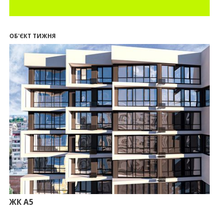
18:18
П’ятий фасад замість кондиціонера
14:32
Літо вигідних інвестицій: комерційні
приміщення зі знижками до -7%
ОБ'ЄКТ ТИЖНЯ
12:26
Введено в експлуатацію першу секцію ЖК
SKYGARDEN
11:50
Ведення фасадних робіт у 36 корпусі ЖР
“Княгинин”
09:24
Новобудови Франківська стрімко дорожчають:
скільки в середньому коштує квадратний метр
15.07.2026
12:06
На Франківщині житло за «єОселею» дешевше
на 21%
13.07.2026
10:56
У Франківську не знайшлося охочих купити
офісний комплекс збанкрутілої компанії з групи
«Приват»
09:25
Податок на нерухомість з 1 липня: як дізнатися
суму і правильно сплатити кошти
ЖК А5
10.07.2026