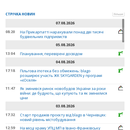
СТРІЧКА НОВИН
більше
07.08.2026
08:20
На Прикарпатті нарахували понад дві тисячі
будівельних підприємств
05.08.2026
13:04
Планування, перевірені досвідом
04.08.2026
17:18
Пільгова іпотека без обмежень: blago
розширює участь ЖК SKYGARDEN у програмі
«єОселя»
11:47
Як змінився ринок новобудов України за роки
війни: де будують, що купують та як змінилися
ціни
03.08.2026
17:32
Старт продажів проєкту від blago в Чернівцях:
новий рівень містобудування
12:59
На місці храму УПЦ МП в Івано-Франківську