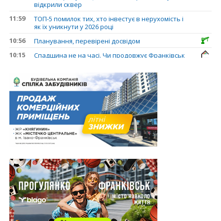
відкрили сквер
11:59
ТОП-5 помилок тих, хто інвестує в нерухомість і
як їх уникнути у 2026 році
10:56
Планування, перевірені досвідом
10:15
Спадщина не на часі. Чи продовжує Франківськ
втрачати пам’ятки?
31.07.2026
13:35
У Франківську анонсували новий житловий
масив «Надрічний»
30.07.2026
15:01
Ринок житла зміщується на захід: Франківськ —
серед лідерів за зростанням цін на новобудови
13:04
“Мене все у Франківську дивує”: архітектор Ігор
Панчишин про спадщину, забудову та
майбутнє міста
29.07.2026
13:31
Спадщина не на часі. Чи продовжує Франківськ
втрачати пам’ятки?
12:26
В Івано-Франківську розпочали будівництво