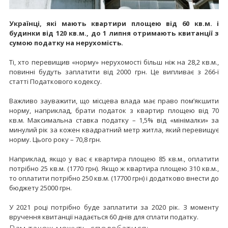
Українці, які мають квартири площею від 60 кв.м. і
будинки від 120 кв.м., до 1 липня отримають квитанції з
сумою податку на нерухомість.
Ті, хто перевищив «норму» нерухомості більш ніж на 28,2 кв.м.,
повинні будуть заплатити від 2000 грн. Це випливає з 266-ї
статті Податкового кодексу.
Важливо зауважити, що місцева влада має право пом’якшити
норму, наприклад, брати податок з квартир площею від 70
кв.м. Максимальна ставка податку – 1,5% від «мінімалки» за
минулий рік за кожен квадратний метр житла, який перевищує
норму. Цього року – 70,8 грн.
Наприклад, якщо у вас є квартира площею 85 кв.м., оплатити
потрібно 25 кв.м. (1770 грн). Якщо ж квартира площею 310 кв.м.,
то оплатити потрібно 250 кв.м. (17700 грн) і додатково внести до
бюджету 25000 грн.
У 2021 році потрібно буде заплатити за 2020 рік. З моменту
вручення квитанції надається 60 днів для сплати податку.