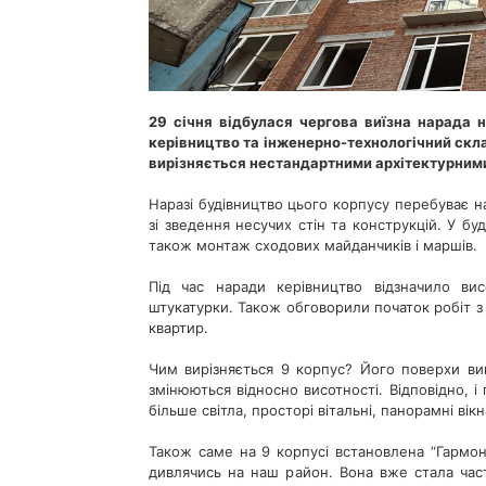
29 січня відбулася чергова виїзна нарада 
керівництво та інженерно-технологічний скла
вирізняється нестандартними архітектурним
Наразі будівництво цього корпусу перебуває н
зі зведення несучих стін та конструкцій. У б
також монтаж сходових майданчиків і маршів.
Під час наради керівництво відзначило вис
штукатурки. Також обговорили початок робіт з
квартир.
Чим вирізняється 9 корпус? Його поверхи вик
змінюються відносно висотності. Відповідно, 
більше світла, просторі вітальні, панорамні вікн
Також саме на 9 корпусі встановлена “Гармоні
дивлячись на наш район. Вона вже стала час