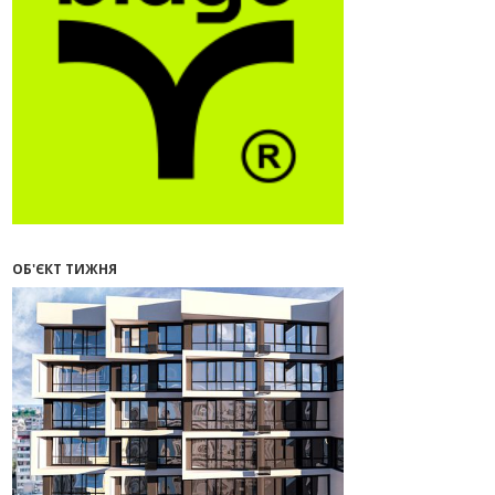
09:32
У Франківську провели
конференцію для фахівців ринку
нерухомості та девелоперів
27.07.2026
16:55
Нерухомість як антикризовий
актив: стратегії для Івано-
Франківська
13:27
Поліція затримала банду, яка
привласнили квартири у Києві та
Франківську на понад 2,6 млн
гривень
ОБ'ЄКТ ТИЖНЯ
22.07.2026
12:08
Літо вигідних інвестицій:
комерційні приміщення зі
знижками
21.07.2026
12:10
Як вибрати кольори для кухні у
2026 році
20.07.2026
13:19
У Поляниці та Франківську