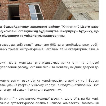
на будмайданчику житлового району “Княгинин”. Цього разу
д компанії оглянули хід будівництва 9 корпусу – будинку, що
и рішеннями та унікальним плануванням.
а завершальній стадії: виконано 90% загальнобудівельних робіт
удинку триває оштукатурення цегляних та міжквартирних стін, а
оку якість монтажу внутрішньоквартирних стін та стінової
 утеплення фасаду, скління вікон та монтажу вхідних дверей до
онуються у трьох різних конфігураціях, а архітектурні форми
і планування квартир у цьому корпусі виходять нетиповими: тут
а та зручні відкриті зони для відпочинку.
я життя” – скульптура молодої дівчини, що стоїть на балконі,
тиною архітектурного обличчя нашого комплексу. Композиція