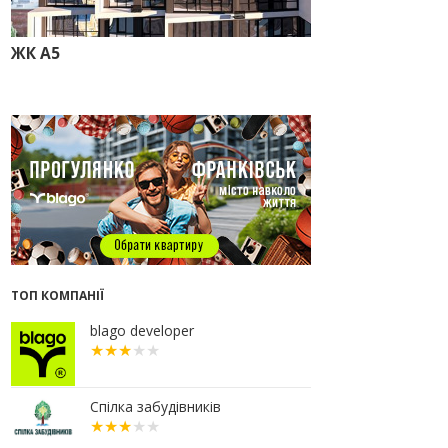
прокуратура стягує понад 13 млн
грн пайових внесків
ЖК А5
17.07.2026
18:18
П’ятий фасад замість
кондиціонера
14:32
Літо вигідних інвестицій:
комерційні приміщення зі
знижками до -7%
12:26
Введено в експлуатацію першу
секцію ЖК SKYGARDEN
11:50
Ведення фасадних робіт у 36
корпусі ЖР “Княгинин”
09:24
Новобудови Франківська
ТОП КОМПАНІЇ
стрімко дорожчають: скільки в
середньому коштує квадратний
метр
blago developer
15.07.2026
12:06
На Франківщині житло за
«єОселею» дешевше на 21%
Спілка забудівників
13.07.2026