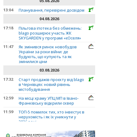
05.08.2026
13:04
Планування, перевірені досвідом
04.08.2026
17:18
Пільгова іпотека без обмежень:
blago розширює участь ЖК
SKYGARDEN у програмі «єОселя»
11:47
Як змінився ринок новобудов
України за роки війни: де
будують, що купують та як
змінилися ціни
03.08.2026
17:32
Старт продажів проєкту від blago
в Чернівцях: новий рівень
містобудування
12:59
На місці храму УПЦ МП в Івано-
Франківську відкрили сквер
11:59
ТОП-5 помилок тих, хто інвестує в
нерухомість і як їх уникнути у
2026 році
10:56
Планування, перевірені досвідом