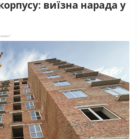
корпусу: виїзна нарада у
гинин"