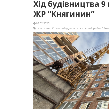
Хід будівництва 9 
ЖР “Княгинин”
03.02.2025
Княгинин
,
Спілка забудівників
,
житловий район "Кня