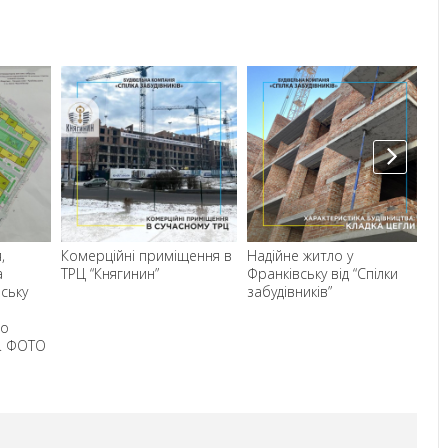
,
Комерційні приміщення в
Надійне житло у
Ч
а
ТРЦ “Княгинин”
Франківську від “Спілки
бу
вську
забудівників”
“К
пр
го
. ФОТО