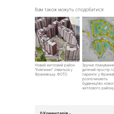
Вам також можуть сподобатися:
івництва 18
Новий житловий район
Зручне планування
 – ще декілька
"Княгинин" з'явиться у
дитячий простір т
их етапів до
Франківську. ФОТО
паркінги: у Франкі
шення
розпочинають
будівництво ново
житлового району
0 Коментарів -