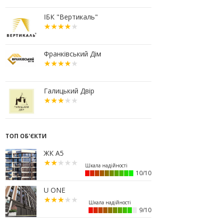
10:56
У Франківську не знайшлося
охочих купити офісний комплекс
ІБК "Вертикаль"
збанкрутілої компанії з групи
«Приват»
09:25
Податок на нерухомість з 1
липня: як дізнатися суму і
Франківський Дім
правильно сплатити кошти
10.07.2026
18:52
Іпотека під 3% та нові ліміти
Галицький Двір
площі: як оновлені правила
«єОселі» працюють на
Прикарпатті
08.07.2026
ТОП ОБ'ЄКТИ
14:00
Як поєднувати кольори в
інтер’єрі: тренди 2026 року
ЖК А5
12:38
Компанія співвласниці
"Буковелю" викупить землю в
10/10
центрі Івано-Франківська
U ONE
10:22
Прокуратура вимагає повернути
34 гектари землі громаді Івано-
Франківська
9/10