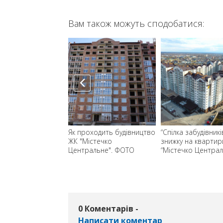
Вам також можуть сподобатися:
років до успішного
Як проходить будівництво
“Спілка забудівникі
у разом з
ЖК "Містечко
знижку на квартир
льною компанією
Центральне". ФОТО
“Містечко Централ
 забудівників”
0 Коментарів -
Написати коментар