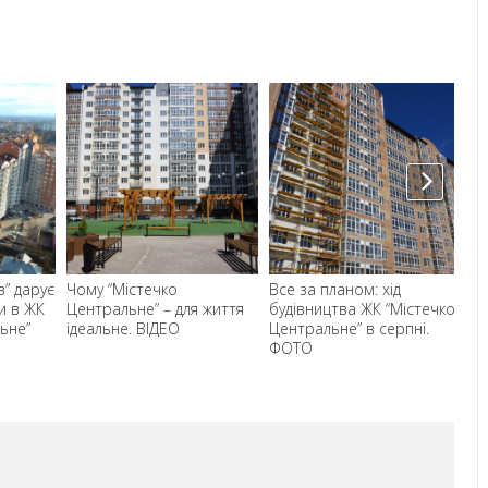
в” дарує
Чому “Містечко
Все за планом: хід
Н
и в ЖК
Центральне” – для життя
будівництва ЖК “Містечко
"К
ьне”
ідеальне. ВІДЕО
Центральне” в серпні.
Фр
ФОТО