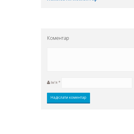
Коментар
Ім'я
*