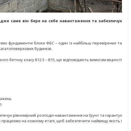
адже саме він бере на себе навантаження та забезпечує
ємо фундаментні блоки ФБС – один із найбільш перевірених та
багатоповерхових будинків.
жкого бетону класу В12.5 – В15, що відповідають вимогам міцності
тажень
р.
ечує рівномірний розподіл навантаження на ґрунт та гарантує
о працюємо на кожному етапі, щоб забезпечити найвищу якість і