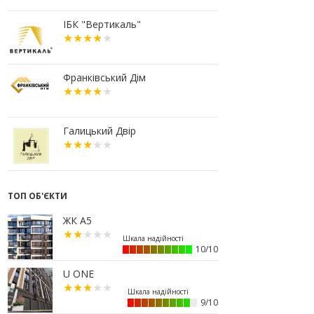
10:56
У Франківську не знайшлося
охочих купити офісний комплекс
ІБК "Вертикаль"
збанкрутілої компанії з групи
«Приват»
09:25
Податок на нерухомість з 1
липня: як дізнатися суму і
Франківський Дім
правильно сплатити кошти
10.07.2026
18:52
Іпотека під 3% та нові ліміти
Галицький Двір
площі: як оновлені правила
«єОселі» працюють на
Прикарпатті
08.07.2026
ТОП ОБ'ЄКТИ
14:00
Як поєднувати кольори в
інтер’єрі: тренди 2026 року
ЖК А5
12:38
Компанія співвласниці
"Буковелю" викупить землю в
10/10
центрі Івано-Франківська
U ONE
10:22
Прокуратура вимагає повернути
34 гектари землі громаді Івано-
Франківська
9/10