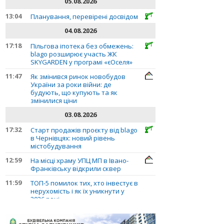
05.08.2026
13:04
Планування, перевірені досвідом
04.08.2026
17:18
Пільгова іпотека без обмежень:
blago розширює участь ЖК
SKYGARDEN у програмі «єОселя»
11:47
Як змінився ринок новобудов
України за роки війни: де
будують, що купують та як
змінилися ціни
03.08.2026
17:32
Старт продажів проєкту від blago
в Чернівцях: новий рівень
містобудування
12:59
На місці храму УПЦ МП в Івано-
Франківську відкрили сквер
11:59
ТОП-5 помилок тих, хто інвестує в
нерухомість і як їх уникнути у
2026 році
10:56
Планування, перевірені досвідом