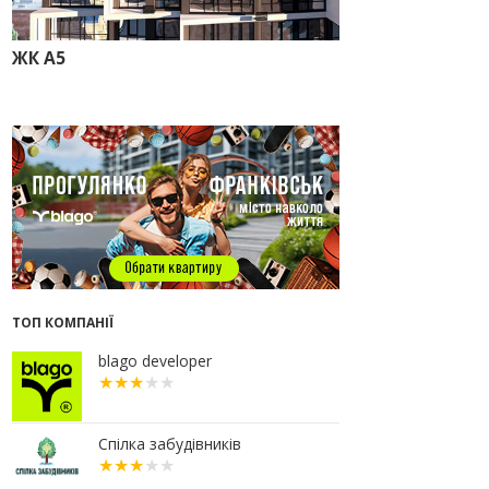
прокуратура стягує понад 13 млн
грн пайових внесків
ЖК А5
17.07.2026
18:18
П’ятий фасад замість
кондиціонера
14:32
Літо вигідних інвестицій:
комерційні приміщення зі
знижками до -7%
12:26
Введено в експлуатацію першу
секцію ЖК SKYGARDEN
11:50
Ведення фасадних робіт у 36
корпусі ЖР “Княгинин”
09:24
Новобудови Франківська
ТОП КОМПАНІЇ
стрімко дорожчають: скільки в
середньому коштує квадратний
метр
blago developer
15.07.2026
12:06
На Франківщині житло за
«єОселею» дешевше на 21%
Спілка забудівників
13.07.2026