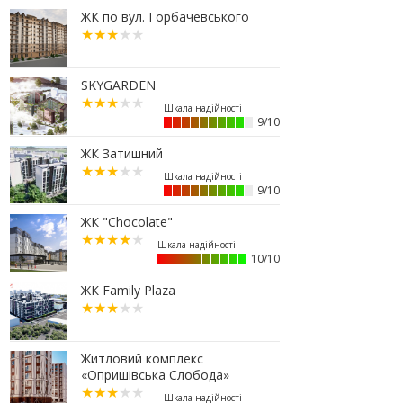
07.07.2026
ЖК по вул. Горбачевського
16:47
Дешевші, але недоступні: скільки
коштує житло за програмою
«єОселя» в містах заходу України
SKYGARDEN
13:44
Сільські будинки в західному
регіоні дорожчають у рази
швидше, ніж в містах
9/10
06.07.2026
ЖК Затишний
16:15
Паркування без зайвих турбот –
обирайте підземні паркінги ЖР
9/10
“Княгинин”
ЖК "Chocolate"
13:08
Малозабезпеченим франківцям
безкоштовно встановлюють
лічильники води
10/10
04.07.2026
ЖК Family Plaza
19:24
Корпус 31/1 ЖР "Княгинин" –
актуальний стан будівництва
(ФОТО)
Житловий комплекс
03.07.2026
«Опришівська Слобода»
12:30
Що обрати: розстрочку чи