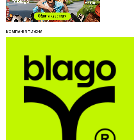
втрачати пам’ятки?
12:26
В Івано-Франківську розпочали будівництво
нового житлового масиву «Надрічний»
09:32
У Франківську провели конференцію для
КОМПАНІЯ ТИЖНЯ
фахівців ринку нерухомості та девелоперів
27.07.2026
16:55
Нерухомість як антикризовий актив: стратегії
для Івано-Франківська
13:27
Поліція затримала банду, яка привласнили
квартири у Києві та Франківську на понад 2,6
млн гривень
22.07.2026
12:08
Літо вигідних інвестицій: комерційні
приміщення зі знижками
21.07.2026
12:10
Як вибрати кольори для кухні у 2026 році
20.07.2026
13:19
У Поляниці та Франківську прокуратура стягує
понад 13 млн грн пайових внесків