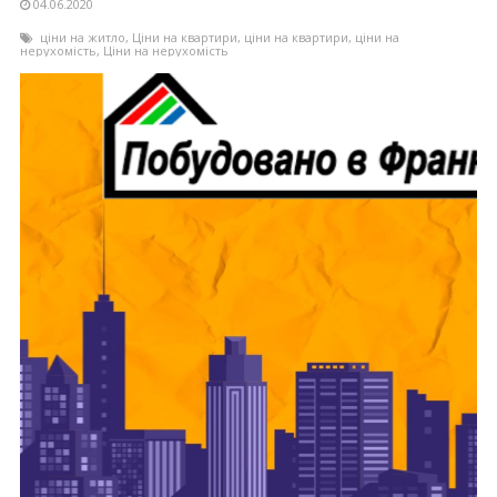
04.06.2020
ціни на житло
,
Ціни на квартири
,
ціни на квартири
,
ціни на
нерухомість
,
Ціни на нерухомість