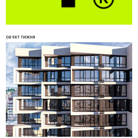
17.07.2026
18:18
П’ятий фасад замість кондиціонера
14:32
Літо вигідних інвестицій: комерційні
приміщення зі знижками до -7%
ОБ'ЄКТ ТИЖНЯ
12:26
Введено в експлуатацію першу секцію ЖК
SKYGARDEN
11:50
Ведення фасадних робіт у 36 корпусі ЖР
“Княгинин”
09:24
Новобудови Франківська стрімко дорожчають:
скільки в середньому коштує квадратний метр
15.07.2026
12:06
На Франківщині житло за «єОселею» дешевше
на 21%
13.07.2026
10:56
У Франківську не знайшлося охочих купити
офісний комплекс збанкрутілої компанії з групи
«Приват»
09:25
Податок на нерухомість з 1 липня: як дізнатися