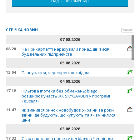
СТРІЧКА НОВИН
більше
07.08.2026
08:20
На Прикарпатті нарахували понад дві тисячі
будівельних підприємств
05.08.2026
13:04
Планування, перевірені досвідом
04.08.2026
17:18
Пільгова іпотека без обмежень: blago
розширює участь ЖК SKYGARDEN у програмі
«єОселя»
11:47
Як змінився ринок новобудов України за роки
війни: де будують, що купують та як змінилися
ціни
03.08.2026
17:32
Старт продажів проєкту від blago в Чернівцях: