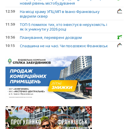
новий рівень містобудування
12:59
На місці храму УПЦ МП в Івано-Франківську
відкрили сквер
11:59
ТОП-5 помилок тих, хто інвестує в нерухомість і
як їх уникнути у 2026 році
10:56
Планування, перевірені досвідом
10:15
Спадщина не на часі. Чи продовжує Франківськ
втрачати пам’ятки?
31.07.2026
13:35
У Франківську анонсували новий житловий
масив «Надрічний»
30.07.2026
15:01
Ринок житла зміщується на захід: Франківськ —
серед лідерів за зростанням цін на новобудови
13:04
“Мене все у Франківську дивує”: архітектор Ігор
Панчишин про спадщину, забудову та
майбутнє міста
29.07.2026
13:31
Спадщина не на часі. Чи продовжує Франківськ