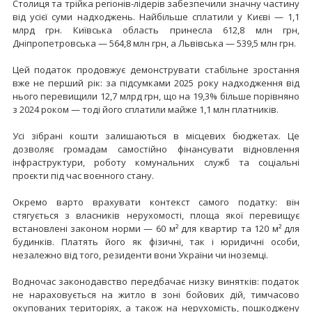
Столиця та трійка регіонів-лідерів забезпечили значну частину
від усієї суми надходжень. Найбільше сплатили у Києві — 1,1
млрд грн. Київська область принесла 612,8 млн грн,
Дніпропетровська — 564,8 млн грн, а Львівська — 539,5 млн грн.
Цей податок продовжує демонструвати стабільне зростання
вже не перший рік: за підсумками 2025 року надходження від
нього перевищили 12,7 млрд грн, що на 19,3% більше порівняно
з 2024 роком — тоді його сплатили майже 1,1 млн платників.
Усі зібрані кошти залишаються в місцевих бюджетах. Це
дозволяє громадам самостійно фінансувати відновлення
інфраструктури, роботу комунальних служб та соціальні
проєкти під час воєнного стану.
Окремо варто врахувати контекст самого податку: він
стягується з власників нерухомості, площа якої перевищує
встановлені законом норми — 60 м² для квартир та 120 м² для
будинків. Платять його як фізичні, так і юридичні особи,
незалежно від того, резиденти вони України чи іноземці.
Водночас законодавство передбачає низку винятків: податок
не нараховується на житло в зоні бойових дій, тимчасово
окупованих територіях, а також на нерухомість, пошкоджену