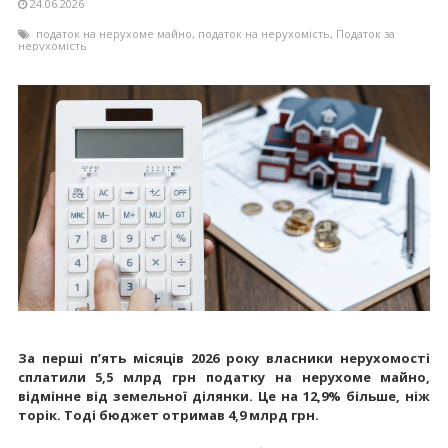
24.06.2026
податок на нерухоме майно
,
податок на нерухомість
,
Податок за
нерухомість
За перші п’ять місяців 2026 року власники нерухомості
сплатили 5,5 млрд грн податку на нерухоме майно,
відмінне від земельної ділянки. Це на 12,9% більше, ніж
торік. Тоді бюджет отримав 4,9 млрд грн.