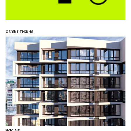
17.07.2026
18:18
П’ятий фасад замість кондиціонера
14:32
Літо вигідних інвестицій: комерційні
приміщення зі знижками до -7%
ОБ'ЄКТ ТИЖНЯ
12:26
Введено в експлуатацію першу секцію ЖК
SKYGARDEN
11:50
Ведення фасадних робіт у 36 корпусі ЖР
“Княгинин”
09:24
Новобудови Франківська стрімко дорожчають:
скільки в середньому коштує квадратний метр
15.07.2026
12:06
На Франківщині житло за «єОселею» дешевше
на 21%
13.07.2026
10:56
У Франківську не знайшлося охочих купити
офісний комплекс збанкрутілої компанії з групи
«Приват»
09:25
Податок на нерухомість з 1 липня: як дізнатися
суму і правильно сплатити кошти