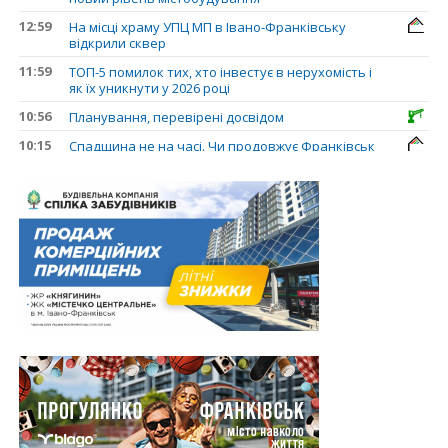
12:59
На місці храму УПЦ МП в Івано-Франківську
відкрили сквер
11:59
ТОП-5 помилок тих, хто інвестує в нерухомість і
як їх уникнути у 2026 році
10:56
Планування, перевірені досвідом
10:15
Спадщина не на часі. Чи продовжує Франківськ
втрачати пам’ятки?
31.07.2026
13:35
У Франківську анонсували новий житловий
масив «Надрічний»
30.07.2026
15:01
Ринок житла зміщується на захід: Франківськ —
серед лідерів за зростанням цін на новобудови
13:04
“Мене все у Франківську дивує”: архітектор Ігор
Панчишин про спадщину, забудову та
майбутнє міста
29.07.2026
13:31
Спадщина не на часі. Чи продовжує Франківськ