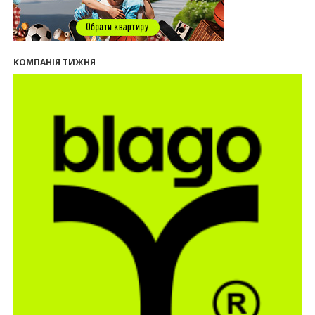
втрачати пам’ятки?
12:26
В Івано-Франківську розпочали будівництво
нового житлового масиву «Надрічний»
09:32
У Франківську провели конференцію для
КОМПАНІЯ ТИЖНЯ
фахівців ринку нерухомості та девелоперів
27.07.2026
16:55
Нерухомість як антикризовий актив: стратегії
для Івано-Франківська
13:27
Поліція затримала банду, яка привласнили
квартири у Києві та Франківську на понад 2,6
млн гривень
22.07.2026
12:08
Літо вигідних інвестицій: комерційні
приміщення зі знижками
21.07.2026
12:10
Як вибрати кольори для кухні у 2026 році
20.07.2026
13:19
У Поляниці та Франківську прокуратура стягує
понад 13 млн грн пайових внесків