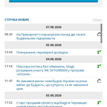
СТРІЧКА НОВИН
більше
07.08.2026
08:20
На Прикарпатті нарахували понад дві тисячі
будівельних підприємств
05.08.2026
13:04
Планування, перевірені досвідом
04.08.2026
17:18
Пільгова іпотека без обмежень: blago
розширює участь ЖК SKYGARDEN у програмі
«єОселя»
11:47
Як змінився ринок новобудов України за роки
війни: де будують, що купують та як змінилися
ціни
03.08.2026
17:32
Старт продажів проєкту від blago в Чернівцях:
новий рівень містобудування