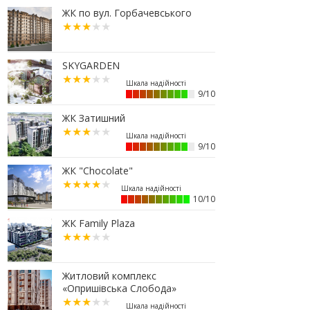
07.07.2026
ЖК по вул. Горбачевського
16:47
Дешевші, але недоступні: скільки
коштує житло за програмою
«єОселя» в містах заходу України
SKYGARDEN
13:44
Сільські будинки в західному
регіоні дорожчають у рази
швидше, ніж в містах
9/10
06.07.2026
ЖК Затишний
16:15
Паркування без зайвих турбот –
обирайте підземні паркінги ЖР
9/10
“Княгинин”
ЖК "Chocolate"
13:08
Малозабезпеченим франківцям
безкоштовно встановлюють
лічильники води
10/10
04.07.2026
ЖК Family Plaza
19:24
Корпус 31/1 ЖР "Княгинин" –
актуальний стан будівництва
(ФОТО)
Житловий комплекс
03.07.2026
«Опришівська Слобода»
12:30
Що обрати: розстрочку чи