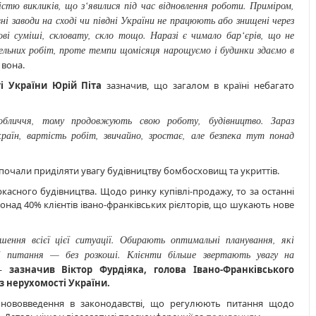
кістю викликів, що з‘явилися під час відновлення роботи. Приміром,
ні заводи на сході чи півдні України не працюють або знищені через
сові суміші, скловату, скло тощо. Наразі є чимало бар‘єрів, що не
вельних робіт, проте темпи щомісяця нарощуємо і будинки здаємо в
 вона.
ті України Юрій Піта
зазначив, що загалом в країні небагато
обличчя, тому продовжують свою роботу, будівництво. Зараз
аїн, вартість робіт, звичайно, зростає, але безпека тут понад
очали приділяти увагу будівництву бомбосховищ та укриттів.
асного будівництва. Щодо ринку купівлі-продажу, то за останні
Понад 40% клієнтів івано-франківських рієлторів, що шукають нове
ення всієї цієї ситуації. Обирають оптимальні планування, які
 питання — без розкоші. Клієнти більше звертають увагу на
—
зазначив Віктор Фурдіяка, голова Івано-Франківського
 з нерухомості України.
 нововведення в законодавстві, що регулюють питання щодо