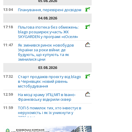
05.08.2026
13:04
Планування, перевірені досвідом
04.08.2026
17:18
Пільгова іпотека без обмежень:
blago розширює участь ЖК
SKYGARDEN у програмі «єОселя»
11:47
Як змінився ринок новобудов
України за роки війни: де
будують, що купують та як
змінилися ціни
03.08.2026
17:32
Старт продажів проєкту від blago
в Чернівцях: новий рівень
містобудування
12:59
На місці храму УПЦ МП в Івано-
Франківську відкрили сквер
11:59
ТОП-5 помилок тих, хто інвестує в
нерухомість і як їх уникнути у
2026 році
10:56
Планування, перевірені досвідом