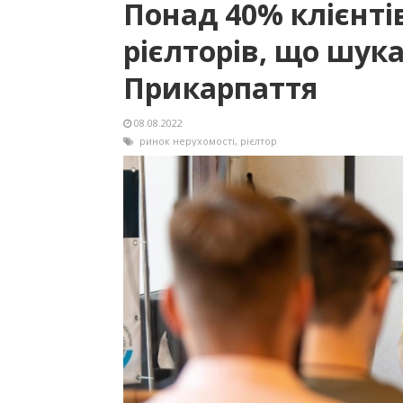
Понад 40% клієнті
рієлторів, що шук
Прикарпаття
08.08.2022
ринок нерухомості
,
рієлтор