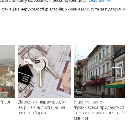
. Детальніше у відеозаписі пресконференції за
посиланням
.
 фахівців з нерухомості (рієлторів) України (АФНУ) та за підтримки
Києві
Держстат підрахував, як
У центрі Івано-
М
І
за рік змінилися ціни на
Франківська продаються
по
житло в Україні
торгові приміщення за 15
ук
млн грн
18