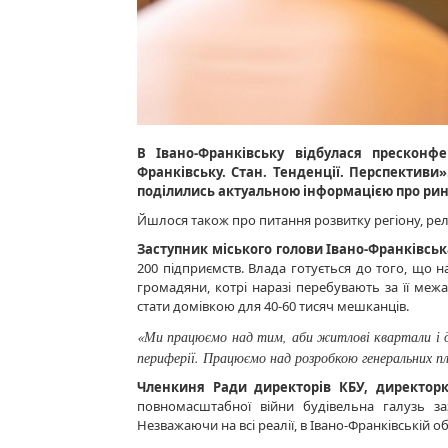
В Івано-Франківську відбулася пресконф
Франківську. Стан. Тенденції. Перспективи»
поділились актуальною інформацією про рин
Йшлося також про питання розвитку регіону, рело
Заступник міського голови Івано-Франківсь
200 підприємств. Влада готується до того, що н
громадяни, котрі наразі перебувають за її межа
стати домівкою для 40-60 тисяч мешканців.
«Ми працюємо над тим, аби житлові квартали і да
периферії. Працюємо над розробкою генеральних пла
Членкиня Ради директорів КБУ, директор
повномасштабної війни будівельна галузь за
Незважаючи на всі реалії, в Івано-Франківській об