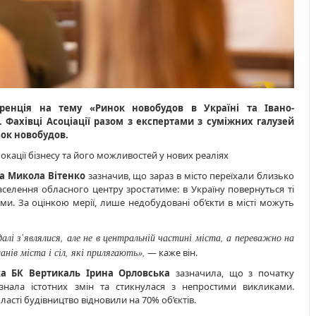
еренція на тему «Ринок новобудов в Україні та Івано-
. Фахівці Асоціації разом з експертами з суміжних галузей
ок новобудов.
кації бізнесу та його можливостей у нових реаліях
ка Микола Вітенко
зазначив, що зараз в місто переїхали близько
аселення обласного центру зростатиме: в Україну повернуться ті
ми. За оцінкою мерії, лише недобудовані об’єкти в місті можуть
лі з’являлися, але не в центральній частині міста, а переважно на
нів міста і сіл, які прилягають»,
— каже він.
ка БК Вертикаль Ірина Орловська
зазначила, що з початку
знала істотних змін та стикнулася з непростими викликами.
ласті будівництво відновили на 70% об’єктів.