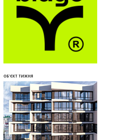
09:32
У Франківську провели
конференцію для фахівців ринку
нерухомості та девелоперів
27.07.2026
16:55
Нерухомість як антикризовий
актив: стратегії для Івано-
Франківська
13:27
Поліція затримала банду, яка
привласнили квартири у Києві та
Франківську на понад 2,6 млн
гривень
ОБ'ЄКТ ТИЖНЯ
22.07.2026
12:08
Літо вигідних інвестицій:
комерційні приміщення зі
знижками
21.07.2026
12:10
Як вибрати кольори для кухні у
2026 році
20.07.2026
13:19
У Поляниці та Франківську