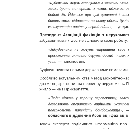
«Будівельна галузь зіткнулася з великою кіль
звідки брати матеріали, їх немає, адже основ
бойові дії. Йдеться про сухі цементні і гіп
дають змоги відновити на повну обсяги буді
експлуатацію навіть у період війни»,
— додає
Президент Асоціації фахівців з нерухомос
забудовників, які досі не відновили свою роботу.
«Забудовники не хочуть втратити своє 
проєктанти активно беруть досвід інших кр
усе»,
— пояснює він.
Будівельники за новими державними вимогами п
Особливо актуальним став метод монолітно-карк
два місяці зріс попит на первинну нерухомість. 
житло — не з Прикарпаття.
«Люди вірять у хорошу перспективу, заверш
дозволяють оперативно вирішити житлові
поверховість, наявність бомбосховища»,
обласного відділення Асоціації фахівців
Також експерти поділилися інформацією про