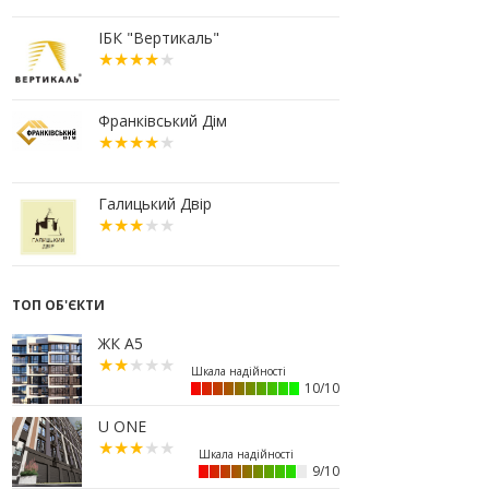
10:56
У Франківську не знайшлося
охочих купити офісний комплекс
ІБК "Вертикаль"
збанкрутілої компанії з групи
«Приват»
09:25
Податок на нерухомість з 1
липня: як дізнатися суму і
Франківський Дім
правильно сплатити кошти
10.07.2026
18:52
Іпотека під 3% та нові ліміти
Галицький Двір
площі: як оновлені правила
«єОселі» працюють на
Прикарпатті
08.07.2026
ТОП ОБ'ЄКТИ
14:00
Як поєднувати кольори в
інтер’єрі: тренди 2026 року
ЖК А5
12:38
Компанія співвласниці
"Буковелю" викупить землю в
10/10
центрі Івано-Франківська
U ONE
10:22
Прокуратура вимагає повернути
34 гектари землі громаді Івано-
Франківська
9/10