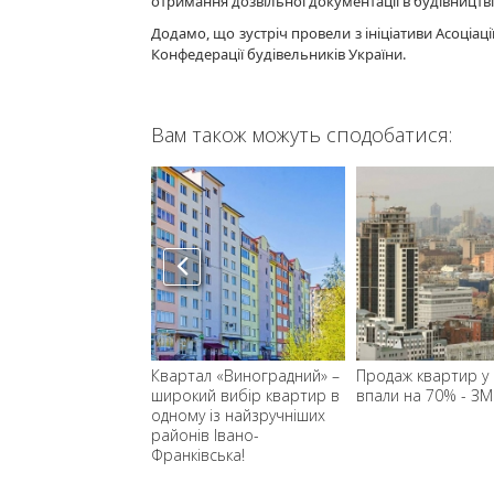
отримання дозвільної документації в будівництві
Додамо, що зустріч провели з ініціативи Асоціації
Конфедерації будівельників України.
Вам також можуть сподобатися:
ківську провели
Квартал «Виноградний» –
Продаж квартир у 
енцію для фахівців
широкий вибір квартир в
впали на 70% - ЗМ
нерухомості та
одному із найзручніших
перів
районів Івано-
Франківська!