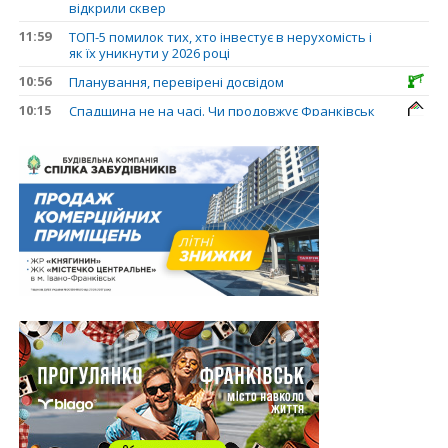
відкрили сквер
11:59
ТОП-5 помилок тих, хто інвестує в нерухомість і
як їх уникнути у 2026 році
10:56
Планування, перевірені досвідом
10:15
Спадщина не на часі. Чи продовжує Франківськ
втрачати пам’ятки?
31.07.2026
13:35
У Франківську анонсували новий житловий
масив «Надрічний»
30.07.2026
15:01
Ринок житла зміщується на захід: Франківськ —
серед лідерів за зростанням цін на новобудови
13:04
“Мене все у Франківську дивує”: архітектор Ігор
Панчишин про спадщину, забудову та
майбутнє міста
29.07.2026
13:31
Спадщина не на часі. Чи продовжує Франківськ
втрачати пам’ятки?
12:26
В Івано-Франківську розпочали будівництво