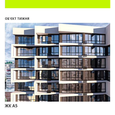
18:18
П’ятий фасад замість кондиціонера
14:32
Літо вигідних інвестицій: комерційні
приміщення зі знижками до -7%
ОБ'ЄКТ ТИЖНЯ
12:26
Введено в експлуатацію першу секцію ЖК
SKYGARDEN
11:50
Ведення фасадних робіт у 36 корпусі ЖР
“Княгинин”
09:24
Новобудови Франківська стрімко дорожчають:
скільки в середньому коштує квадратний метр
15.07.2026
12:06
На Франківщині житло за «єОселею» дешевше
на 21%
13.07.2026
10:56
У Франківську не знайшлося охочих купити
офісний комплекс збанкрутілої компанії з групи
«Приват»
09:25
Податок на нерухомість з 1 липня: як дізнатися
суму і правильно сплатити кошти
ЖК А5
10.07.2026