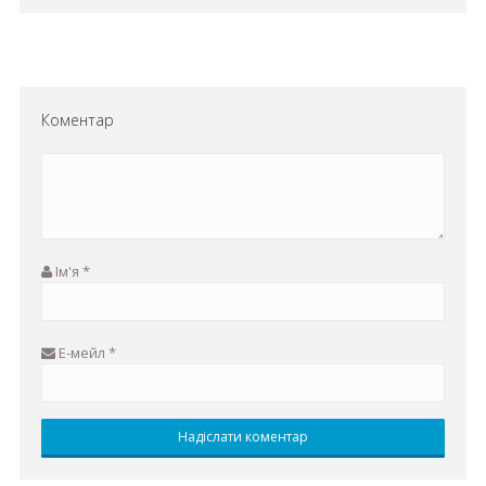
Коментар
Ім'я
*
Е-мейл
*