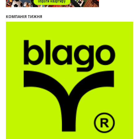
нового житлового масиву «Надрічний»
09:32
У Франківську провели конференцію для
КОМПАНІЯ ТИЖНЯ
фахівців ринку нерухомості та девелоперів
27.07.2026
16:55
Нерухомість як антикризовий актив: стратегії
для Івано-Франківська
13:27
Поліція затримала банду, яка привласнили
квартири у Києві та Франківську на понад 2,6
млн гривень
22.07.2026
12:08
Літо вигідних інвестицій: комерційні
приміщення зі знижками
21.07.2026
12:10
Як вибрати кольори для кухні у 2026 році
20.07.2026
13:19
У Поляниці та Франківську прокуратура стягує
понад 13 млн грн пайових внесків
17.07.2026