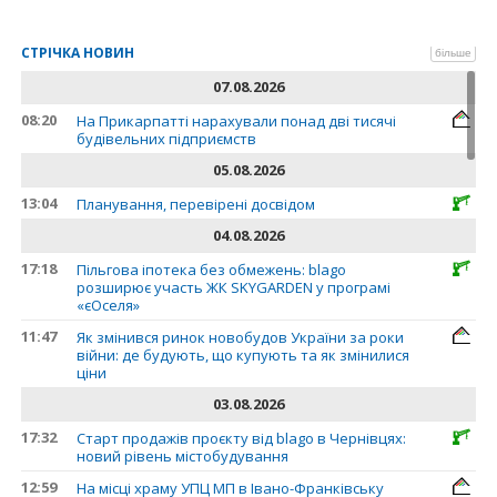
СТРІЧКА НОВИН
більше
07.08.2026
08:20
На Прикарпатті нарахували понад дві тисячі
будівельних підприємств
05.08.2026
13:04
Планування, перевірені досвідом
04.08.2026
17:18
Пільгова іпотека без обмежень: blago
розширює участь ЖК SKYGARDEN у програмі
«єОселя»
11:47
Як змінився ринок новобудов України за роки
війни: де будують, що купують та як змінилися
ціни
03.08.2026
17:32
Старт продажів проєкту від blago в Чернівцях:
новий рівень містобудування
12:59
На місці храму УПЦ МП в Івано-Франківську