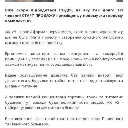
Вже скоро відбудеться ПОДІЯ, на яку так довго всі
чекали! СТАРТ ПРОДАЖУ приміщень у новому житловому
комплексі А5.
ЖК А5 - новий формат нерухомості, якого в Івано-Франківську
ще не було! Мета проєкту - створення сучасного житлового
масиву з можливістю заробітку.
Ергономічні квартири різних планувань та комерційні
приміщення у самому ЦЕНТРІ Івано-Франківська користуються і
завжди матимуть попит серед мешканців міста.
Вдале розташування дозволяє без зайвих витрат часу
діставатися у будь-яке потрібне місце та швидко вирішувати
щоденні питання.
А завдяки великій концентрації торгових точок та житлових
будинків тут завжди буде великий потік людей. ЖК А5 -
найкраще рішення для життя та бізнесу!
Розташування - біля нової транспортної розв’язки Південного
та Північного бульвару.