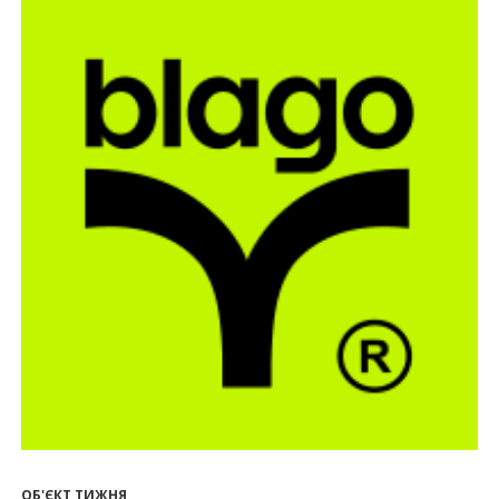
27.07.2026
16:55
Нерухомість як антикризовий актив: стратегії
для Івано-Франківська
13:27
Поліція затримала банду, яка привласнили
квартири у Києві та Франківську на понад 2,6
млн гривень
22.07.2026
12:08
Літо вигідних інвестицій: комерційні
приміщення зі знижками
21.07.2026
12:10
Як вибрати кольори для кухні у 2026 році
20.07.2026
13:19
У Поляниці та Франківську прокуратура стягує
понад 13 млн грн пайових внесків
17.07.2026
18:18
П’ятий фасад замість кондиціонера
14:32
Літо вигідних інвестицій: комерційні
приміщення зі знижками до -7%
ОБ'ЄКТ ТИЖНЯ