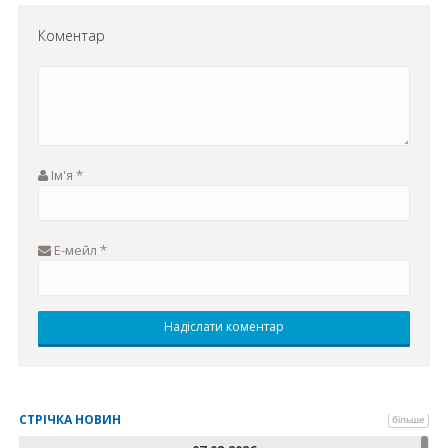
Коментар
Ім'я
*
Е-мейл
*
СТРІЧКА НОВИН
більше