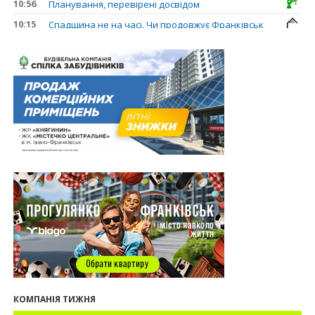
10:56
Планування, перевірені досвідом
10:15
Спадщина не на часі. Чи продовжує Франківськ
втрачати пам’ятки?
31.07.2026
13:35
У Франківську анонсували новий житловий
масив «Надрічний»
30.07.2026
15:01
Ринок житла зміщується на захід: Франківськ —
серед лідерів за зростанням цін на новобудови
13:04
“Мене все у Франківську дивує”: архітектор Ігор
Панчишин про спадщину, забудову та
майбутнє міста
29.07.2026
13:31
Спадщина не на часі. Чи продовжує Франківськ
втрачати пам’ятки?
12:26
В Івано-Франківську розпочали будівництво
нового житлового масиву «Надрічний»
09:32
У Франківську провели конференцію для
КОМПАНІЯ ТИЖНЯ
фахівців ринку нерухомості та девелоперів