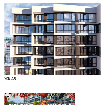
12:26
Введено в експлуатацію першу секцію ЖК
SKYGARDEN
11:50
Ведення фасадних робіт у 36 корпусі ЖР
“Княгинин”
09:24
Новобудови Франківська стрімко дорожчають:
скільки в середньому коштує квадратний метр
15.07.2026
12:06
На Франківщині житло за «єОселею» дешевше
на 21%
13.07.2026
10:56
У Франківську не знайшлося охочих купити
офісний комплекс збанкрутілої компанії з групи
«Приват»
09:25
Податок на нерухомість з 1 липня: як дізнатися
суму і правильно сплатити кошти
ЖК А5
10.07.2026
18:52
Іпотека під 3% та нові ліміти площі: як оновлені
правила «єОселі» працюють на Прикарпатті
08.07.2026