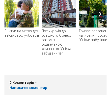
”
Знижки на житло для
П’ять кроків до
Триває озеленення
військовослужбовців
успішного бізнесу
житлових просторі
разом з
"Спілки забудівників
в
будівельною
компанією “Спілка
забудівників”
0 Коментарів -
Написати коментар