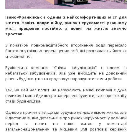
Івано-Франківськ є одним з найкомфортніших міст для
життя. Навіть попри війну, ринок нерухомості у нашому
місті працював постійно, а попит на житло значно
зростав.
З початком повномасштабного вторгнення сюди переїхало
багато внутрішньо переміщених осіб, які розглядають його як
спокійний тил.
Будівельна компанія “Спілка забудівників” є одним із
небагатьох забудовників, яка уже виходить на довоєнний
рівень будівництва та продовжує нарощувати темпи роботи.
Так, на цей час попит на нерухомість нашої компанії є дуже
великим. І мова йде як про завершені будинки, так і про секції у
стадії будівництва.
Однією з причин є те, що ми будуємо не лише якісне житло, але
й доступне в ціні! Детальніше про ринок нерухомості у воєнний
період та попит на наше житло у коментарі
загальнонаціональним та місцевим ЗМІ розповів керівник