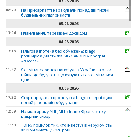
07.08.2026
08:20
На Прикарпатті нарахували понад дві тисячі
будівельних підприємств
05.08.2026
13:04
Планування, перевірені досвідом
04.08.2026
17:18
Пільгова іпотека без обмежень: blago
розширює участь ЖК SKYGARDEN у програмі
«єОселя»
11:47
Як змінився ринок новобудов України за роки
війни: де будують, що купують та як змінилися
ціни
03.08.2026
17:32
Старт продажів проєкту від blago в Чернівцях:
новий рівень містобудування
12:59
На місці храму УПЦ МП в Івано-Франківську
відкрили сквер
11:59
ТОП-5 помилок тих, хто інвестує в нерухомість і
як їх уникнути у 2026 році