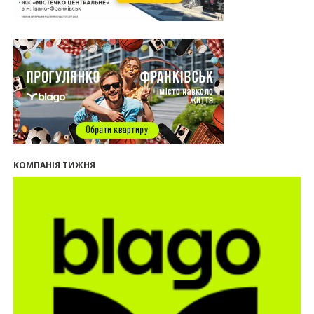
серед лідерів за зростанням цін на новобудови
13:04
“Мене все у Франківську дивує”: архітектор Ігор
Панчишин про спадщину, забудову та
майбутнє міста
29.07.2026
13:31
Спадщина не на часі. Чи продовжує Франківськ
втрачати пам’ятки?
12:26
В Івано-Франківську розпочали будівництво
нового житлового масиву «Надрічний»
09:32
У Франківську провели конференцію для
КОМПАНІЯ ТИЖНЯ
фахівців ринку нерухомості та девелоперів
27.07.2026
16:55
Нерухомість як антикризовий актив: стратегії
для Івано-Франківська
13:27
Поліція затримала банду, яка привласнили
квартири у Києві та Франківську на понад 2,6
млн гривень
22.07.2026
12:08
Літо вигідних інвестицій: комерційні