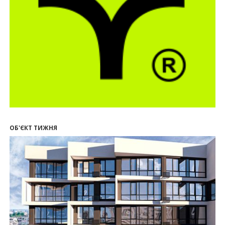
приміщення зі знижками
21.07.2026
12:10
Як вибрати кольори для кухні у 2026 році
20.07.2026
13:19
У Поляниці та Франківську прокуратура стягує
понад 13 млн грн пайових внесків
17.07.2026
18:18
П’ятий фасад замість кондиціонера
14:32
Літо вигідних інвестицій: комерційні
приміщення зі знижками до -7%
ОБ'ЄКТ ТИЖНЯ
12:26
Введено в експлуатацію першу секцію ЖК
SKYGARDEN
11:50
Ведення фасадних робіт у 36 корпусі ЖР
“Княгинин”
09:24
Новобудови Франківська стрімко дорожчають:
скільки в середньому коштує квадратний метр
15.07.2026
12:06
На Франківщині житло за «єОселею» дешевше