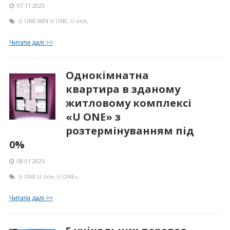
07.11.2023
U ONE WIN
U ONE
,
U one
,
Читати далі >>
Однокімнатна
квартира в зданому
житловому комплексі
«U ONE» з
розтермінуванням під
0%
08.01.2025
U ONE
U one
,
U ONE»
,
Читати далі >>