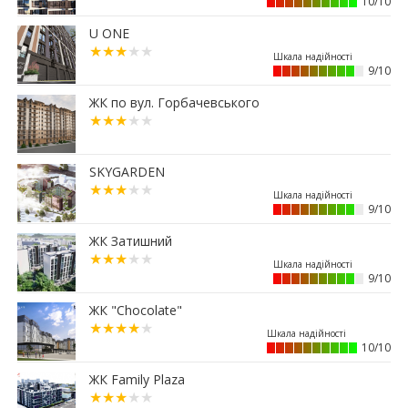
10/10
13:08
Площу в центрі Франківська продадуть майже
за 7 млн грн
U ONE
11:23
Вибір меблів для маленьких квартир: актуальні
9/10
рішення 2026 року
01.07.2026
ЖК по вул. Горбачевського
15:12
Житловий район “Княгинин” – від
архітектурного задуму до повноцінного
міського середовища
SKYGARDEN
30.06.2026
15:38
9/10
Альтернатива депозитам: скільки можна
заробити на купівлі паркомісця у Франківську
ЖК Затишний
29.06.2026
12:52
Мешканці одного з мікрорайонів Франківська
9/10
вимагають перевірити чергову будову
ЖК "Chocolate"
26.06.2026
13:40
Квартири здорожчали на 14%: скільки тепер
10/10
коштує житло у Франківську
ЖК Family Plaza
25.06.2026