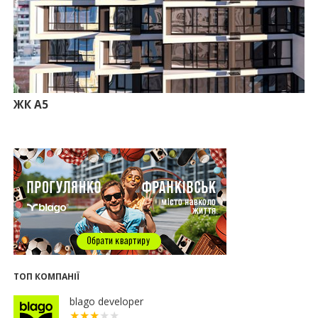
на 21%
13.07.2026
10:56
У Франківську не знайшлося охочих купити
офісний комплекс збанкрутілої компанії з групи
«Приват»
09:25
Податок на нерухомість з 1 липня: як дізнатися
суму і правильно сплатити кошти
ЖК А5
10.07.2026
18:52
Іпотека під 3% та нові ліміти площі: як оновлені
правила «єОселі» працюють на Прикарпатті
08.07.2026
14:00
Як поєднувати кольори в інтер’єрі: тренди 2026
року
12:38
Компанія співвласниці "Буковелю" викупить
землю в центрі Івано-Франківська
10:22
Прокуратура вимагає повернути 34 гектари
землі громаді Івано-Франківська
ТОП КОМПАНІЇ
07.07.2026
blago developer
16:47
Дешевші, але недоступні: скільки коштує житло