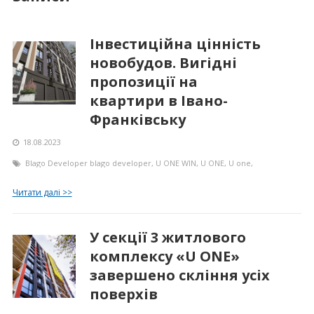
Інвестиційна цінність
новобудов. Вигідні
пропозиції на
квартири в Івано-
Франківську
18.08.2023
Blago Developer
blago developer
,
U ONE WIN
,
U ONE
,
U one
,
Читати далі >>
У секції 3 житлового
комплексу «U ONE»
завершено скління усіх
поверхів