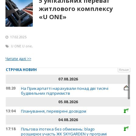
5 унікальних переваг
житлового комплексу
«U ONE»
17.02.2025
U ONE
U one
,
Читати далі >>
СТРІЧКА НОВИН
більше
07.08.2026
08:20
На Прикарпатті нарахували понад дві тисячі
будівельних підприємств
05.08.2026
13:04
Планування, перевірені досвідом
04.08.2026
17:18
Пільгова іпотека без обмежень: blago
розширює участь ЖК SKYGARDEN у програмі