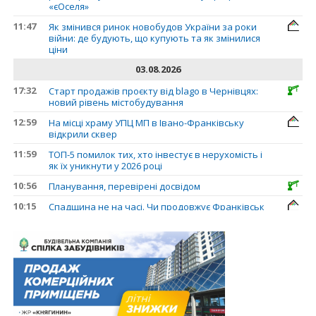
«єОселя»
11:47
Як змінився ринок новобудов України за роки
війни: де будують, що купують та як змінилися
ціни
03.08.2026
17:32
Старт продажів проєкту від blago в Чернівцях:
новий рівень містобудування
12:59
На місці храму УПЦ МП в Івано-Франківську
відкрили сквер
11:59
ТОП-5 помилок тих, хто інвестує в нерухомість і
як їх уникнути у 2026 році
10:56
Планування, перевірені досвідом
10:15
Спадщина не на часі. Чи продовжує Франківськ
втрачати пам’ятки?
31.07.2026
13:35
У Франківську анонсували новий житловий
масив «Надрічний»
30.07.2026
15:01
Ринок житла зміщується на захід: Франківськ —