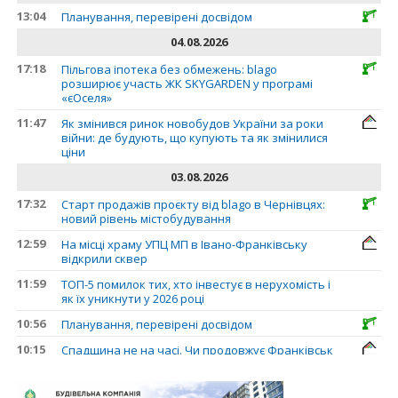
13:04
Планування, перевірені досвідом
04.08.2026
17:18
Пільгова іпотека без обмежень: blago
розширює участь ЖК SKYGARDEN у програмі
«єОселя»
11:47
Як змінився ринок новобудов України за роки
війни: де будують, що купують та як змінилися
ціни
03.08.2026
17:32
Старт продажів проєкту від blago в Чернівцях:
новий рівень містобудування
12:59
На місці храму УПЦ МП в Івано-Франківську
відкрили сквер
11:59
ТОП-5 помилок тих, хто інвестує в нерухомість і
як їх уникнути у 2026 році
10:56
Планування, перевірені досвідом
10:15
Спадщина не на часі. Чи продовжує Франківськ
втрачати пам’ятки?
31.07.2026