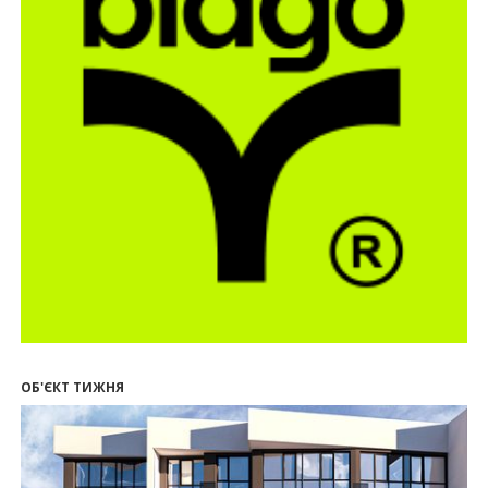
квартири у Києві та Франківську на понад 2,6
млн гривень
22.07.2026
12:08
Літо вигідних інвестицій: комерційні
приміщення зі знижками
21.07.2026
12:10
Як вибрати кольори для кухні у 2026 році
20.07.2026
13:19
У Поляниці та Франківську прокуратура стягує
понад 13 млн грн пайових внесків
17.07.2026
18:18
П’ятий фасад замість кондиціонера
14:32
Літо вигідних інвестицій: комерційні
приміщення зі знижками до -7%
ОБ'ЄКТ ТИЖНЯ
12:26
Введено в експлуатацію першу секцію ЖК
SKYGARDEN
11:50
Ведення фасадних робіт у 36 корпусі ЖР
“Княгинин”