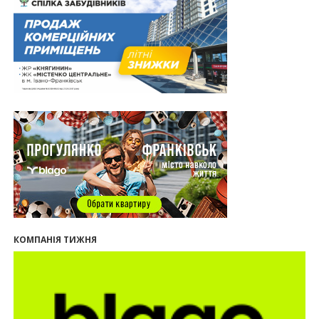
13:35
У Франківську анонсували новий житловий
масив «Надрічний»
30.07.2026
15:01
Ринок житла зміщується на захід: Франківськ —
серед лідерів за зростанням цін на новобудови
13:04
“Мене все у Франківську дивує”: архітектор Ігор
Панчишин про спадщину, забудову та
майбутнє міста
29.07.2026
13:31
Спадщина не на часі. Чи продовжує Франківськ
втрачати пам’ятки?
12:26
В Івано-Франківську розпочали будівництво
нового житлового масиву «Надрічний»
09:32
У Франківську провели конференцію для
КОМПАНІЯ ТИЖНЯ
фахівців ринку нерухомості та девелоперів
27.07.2026
16:55
Нерухомість як антикризовий актив: стратегії
для Івано-Франківська
13:27
Поліція затримала банду, яка привласнили