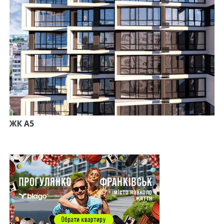
09:24
Новобудови Франківська стрімко дорожчають:
скільки в середньому коштує квадратний метр
15.07.2026
12:06
На Франківщині житло за «єОселею» дешевше
на 21%
13.07.2026
10:56
У Франківську не знайшлося охочих купити
офісний комплекс збанкрутілої компанії з групи
«Приват»
09:25
Податок на нерухомість з 1 липня: як дізнатися
суму і правильно сплатити кошти
ЖК А5
10.07.2026
18:52
Іпотека під 3% та нові ліміти площі: як оновлені
правила «єОселі» працюють на Прикарпатті
08.07.2026
14:00
Як поєднувати кольори в інтер’єрі: тренди 2026
року
12:38
Компанія співвласниці "Буковелю" викупить
землю в центрі Івано-Франківська