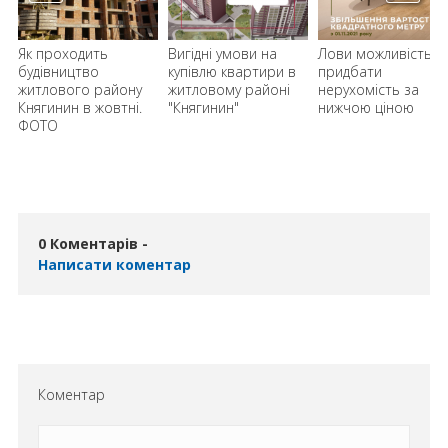
Як проходить
Вигідні умови на
Лови можливість
будівництво
купівлю квартири в
придбати
житлового району
житловому районі
нерухомість за
Княгинин в жовтні.
"Княгинин"
нижчою ціною
ФОТО
0 Коментарів -
Написати коментар
Коментар