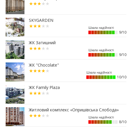
30.06.2026
15:38
Альтернатива депозитам: скільки можна
заробити на купівлі паркомісця у Франківську
SKYGARDEN
29.06.2026
12:52
9/10
Мешканці одного з мікрорайонів Франківська
вимагають перевірити чергову будову
ЖК Затишний
26.06.2026
13:40
Квартири здорожчали на 14%: скільки тепер
9/10
коштує житло у Франківську
ЖК "Chocolate"
25.06.2026
11:36
Ваша мрія отримала адресу: біля Veles Mall
10/10
з’явиться новий квартал Dreamland
ЖК Family Plaza
24.06.2026
11:04
Що буде з історичною бруківкою, яку
демонтували у Франківську
Житловий комплекс «Опришівська Слобода»
10:42
Купівля житла за держпрограмами
ускладнилася через оцінку нерухомості
8/10
09:00
Скільки податку сплатили власники
нерухомості у 2026