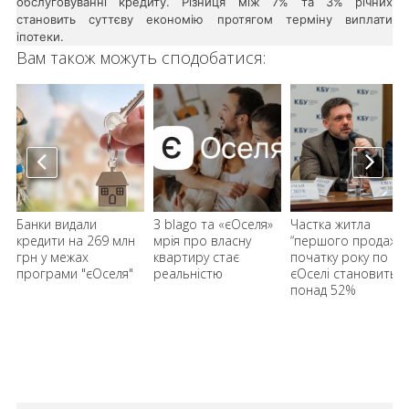
обслуговуванні кредиту. Різниця між 7% та 3% річних
становить суттєву економію протягом терміну виплати
іпотеки.
Вам також можуть сподобатися:
й
Банки видали
З blago та «єОселя»
Частка житла
кредити на 269 млн
мрія про власну
“першого продажу”
грн у межах
квартиру стає
початку року по
програми "єОселя"
реальністю
єОселі становить
понад 52%