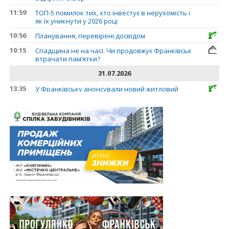
11:59
ТОП-5 помилок тих, хто інвестує в нерухомість і
як їх уникнути у 2026 році
10:56
Планування, перевірені досвідом
10:15
Спадщина не на часі. Чи продовжує Франківськ
втрачати пам’ятки?
31.07.2026
13:35
У Франківську анонсували новий житловий
масив «Надрічний»
30.07.2026
15:01
Ринок житла зміщується на захід: Франківськ —
серед лідерів за зростанням цін на новобудови
13:04
“Мене все у Франківську дивує”: архітектор Ігор
Панчишин про спадщину, забудову та
майбутнє міста
29.07.2026
13:31
Спадщина не на часі. Чи продовжує Франківськ
втрачати пам’ятки?
12:26
В Івано-Франківську розпочали будівництво
нового житлового масиву «Надрічний»