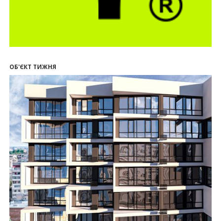
14:32
Літо вигідних інвестицій: комерційні
приміщення зі знижками до -7%
12:26
Введено в експлуатацію першу секцію ЖК
SKYGARDEN
11:50
Ведення фасадних робіт у 36 корпусі ЖР
“Княгинин”
ОБ'ЄКТ ТИЖНЯ
09:24
Новобудови Франківська стрімко дорожчають:
скільки в середньому коштує квадратний метр
15.07.2026
12:06
На Франківщині житло за «єОселею» дешевше
на 21%
13.07.2026
10:56
У Франківську не знайшлося охочих купити
офісний комплекс збанкрутілої компанії з групи
«Приват»
09:25
Податок на нерухомість з 1 липня: як дізнатися
суму і правильно сплатити кошти
10.07.2026
18:52