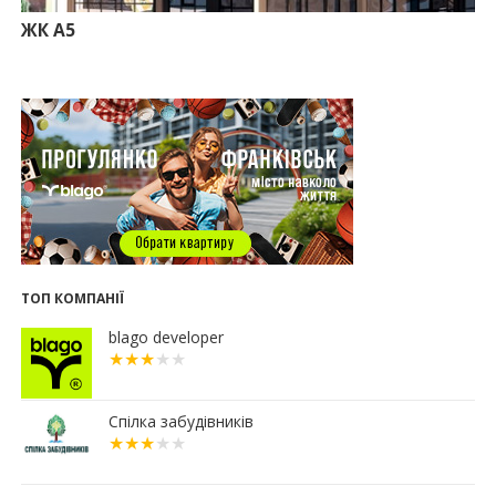
Іпотека під 3% та нові ліміти площі: як оновлені
правила «єОселі» працюють на Прикарпатті
ЖК А5
08.07.2026
14:00
Як поєднувати кольори в інтер’єрі: тренди 2026
року
12:38
Компанія співвласниці "Буковелю" викупить
землю в центрі Івано-Франківська
10:22
Прокуратура вимагає повернути 34 гектари
землі громаді Івано-Франківська
07.07.2026
16:47
Дешевші, але недоступні: скільки коштує житло
за програмою «єОселя» в містах заходу України
ТОП КОМПАНІЇ
13:44
Сільські будинки в західному регіоні
дорожчають у рази швидше, ніж в містах
blago developer
06.07.2026
16:15
Паркування без зайвих турбот – обирайте
підземні паркінги ЖР “Княгинин”
Спілка забудівників
13:08
Малозабезпеченим франківцям безкоштовно
встановлюють лічильники води