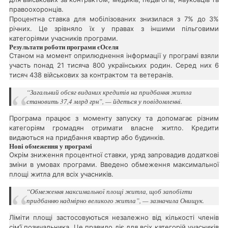
правоохоронців.
Процентна ставка для мобілізованих знизилася з 7% до 3%
річних. Це зрівняло їх у правах з іншими пільговими
категоріями учасників програми.
Результати роботи програми єОселя
Станом на момент оприлюднення інформації у програмі взяли
участь понад 21 тисяча 800 українських родин. Серед них 6
тисяч 438 військових за контрактом та ветеранів.
“Загальний обсяг виданих кредитів на придбання житла
становить 37,4 млрд грн”, — йдеться у повідомленні.
Програма працює з моменту запуску та допомагає різним
категоріям громадян отримати власне житло. Кредити
видаються на придбання квартир або будинків.
Нові обмеження у програмі
Окрім зниження процентної ставки, уряд запровадив додаткові
зміни в умовах програми. Введено обмеження максимальної
площі житла для всіх учасників.
“Обмеження максимальної площі житла, щоб запобігти
придбанню надмірно великого житла”, — зазначила Онищук.
Ліміти площі застосовуються незалежно від кількості членів
сім’ї позичальника. Це правило діє для всіх категорій учасників