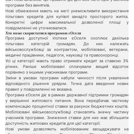
програми без винятків.
Нові обмеження мають на меті унеможливити використання
пільгових кредитів для купівлі занадто просторого житла.
Конкретні цифри максимальної дозволеної площі у
повідомленні не уточнювалися.
Хто може скористатися програмою єОселя
Програма доступної іпотеки єОселя охоплює декілька
пільгових категорій громадян. До них належать
військовослужбовці за контрактом, мобілізовані, ветерани,
медичні працівники, педагоги, науковці та правоохоронці.
Усі ці категорії мають право отримати кредит за ставкою 3%
річних. Раніше мобілізовані сплачували вищий відсоток
порівняно з іншими учасниками програми.
Зміни в умовах програми набули чинності після ухвалення
відповідного рішення урядом. Точна дата введення нових
правил у повідомленні не вказана.
Програма єОселя діє в рамках державної підтримки громадян
у вирішенні житлового питання. Вона передбачає часткову
компенсацію процентної ставки за рахунок бюджетних коштів.
Мобілізовані військовослужбовці становлять значну частину
учасників програми. Зниження ставки для них має збільшити
доступність житлових кредитів для цієї категорії.
Нові умови дозволяють мобілізованим заощаджувати на