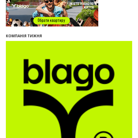
09:32
У Франківську провели конференцію для
фахівців ринку нерухомості та девелоперів
27.07.2026
16:55
Нерухомість як антикризовий актив: стратегії
КОМПАНІЯ ТИЖНЯ
для Івано-Франківська
13:27
Поліція затримала банду, яка привласнили
квартири у Києві та Франківську на понад 2,6
млн гривень
22.07.2026
12:08
Літо вигідних інвестицій: комерційні
приміщення зі знижками
21.07.2026
12:10
Як вибрати кольори для кухні у 2026 році
20.07.2026
13:19
У Поляниці та Франківську прокуратура стягує
понад 13 млн грн пайових внесків
17.07.2026
18:18
П’ятий фасад замість кондиціонера