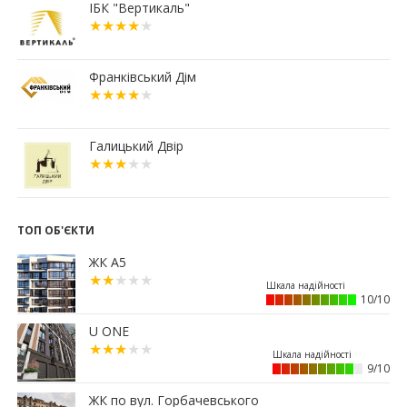
04.07.2026
ІБК "Вертикаль"
19:24
Корпус 31/1 ЖР "Княгинин" – актуальний стан
будівництва (ФОТО)
03.07.2026
Франківський Дім
12:30
Що обрати: розстрочку чи іпотечну програму
«єОселя»?
02.07.2026
Галицький Двір
18:56
Мерія планує викупити історичний будинок
Укрпошти у Франківську
15:45
Ще 50 ветеранів і родин полеглих захисників
Прикарпаття отримали сертифікати на житло
ТОП ОБ'ЄКТИ
13:08
Площу в центрі Франківська продадуть майже
ЖК А5
за 7 млн грн
11:23
Вибір меблів для маленьких квартир: актуальні
10/10
рішення 2026 року
01.07.2026
U ONE
15:12
Житловий район “Княгинин” – від
9/10
архітектурного задуму до повноцінного
міського середовища
ЖК по вул. Горбачевського