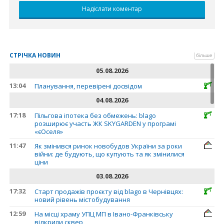
СТРІЧКА НОВИН
більше
05.08.2026
13:04
Планування, перевірені досвідом
04.08.2026
17:18
Пільгова іпотека без обмежень: blago
розширює участь ЖК SKYGARDEN у програмі
«єОселя»
11:47
Як змінився ринок новобудов України за роки
війни: де будують, що купують та як змінилися
ціни
03.08.2026
17:32
Старт продажів проєкту від blago в Чернівцях:
новий рівень містобудування
12:59
На місці храму УПЦ МП в Івано-Франківську
відкрили сквер