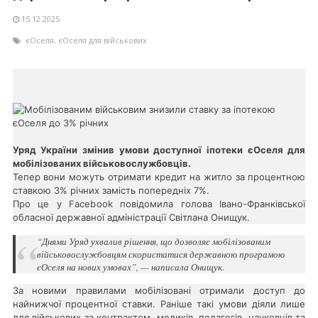
15.12.2025
єОселя
,
єОселя для військових
Уряд України змінив умови доступної іпотеки єОселя для
мобілізованих військовослужбовців.
Тепер вони можуть отримати кредит на житло за процентною
ставкою 3% річних замість попередніх 7%.
Про це у Facebook повідомила голова Івано-Франківської
обласної державної адміністрації Світлана Онищук.
“Днями Уряд ухвалив рішення, що дозволяє мобілізованим
військовослужбовцям скористатися державною програмою
єОселя на нових умовах”, — написала Онищук.
За новими правилами мобілізовані отримали доступ до
найнижчої процентної ставки. Раніше такі умови діяли лише
для військових за контрактом, медиків, педагогів, науковців та