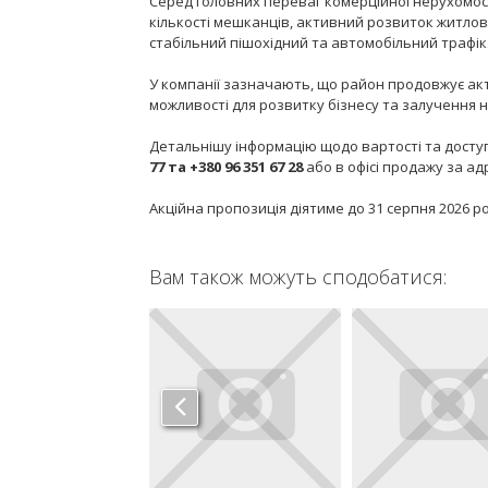
Серед головних переваг комерційної нерухомост
кількості мешканців, активний розвиток житло
стабільний пішохідний та автомобільний трафік
У компанії зазначають, що район продовжує ак
можливості для розвитку бізнесу та залучення но
Детальнішу інформацію щодо вартості та дост
77 та +380 96 351 67 28
або в офісі продажу за адр
Акційна пропозиція діятиме до 31 серпня 2026 ро
Вам також можуть сподобатися: