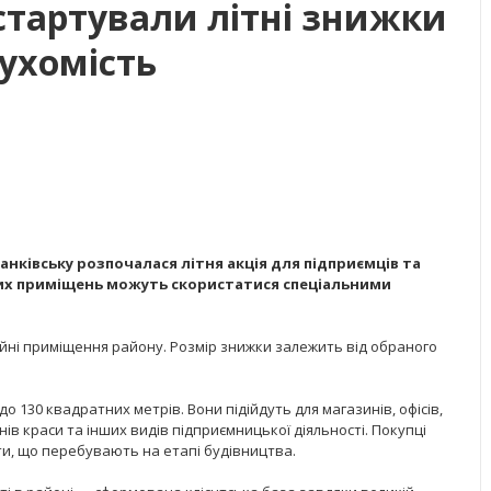
стартували літні знижки
ухомість
нківську розпочалася літня акція для підприємців та
йних приміщень можуть скористатися спеціальними
йні приміщення району. Розмір знижки залежить від обраного
о 130 квадратних метрів. Вони підійдуть для магазинів, офісів,
нів краси та інших видів підприємницької діяльності. Покупці
кти, що перебувають на етапі будівництва.