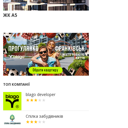
прокуратура стягує понад 13 млн
грн пайових внесків
ЖК А5
17.07.2026
18:18
П’ятий фасад замість
кондиціонера
14:32
Літо вигідних інвестицій:
комерційні приміщення зі
знижками до -7%
12:26
Введено в експлуатацію першу
секцію ЖК SKYGARDEN
11:50
Ведення фасадних робіт у 36
корпусі ЖР “Княгинин”
09:24
Новобудови Франківська
ТОП КОМПАНІЇ
стрімко дорожчають: скільки в
середньому коштує квадратний
метр
blago developer
15.07.2026
12:06
На Франківщині житло за
«єОселею» дешевше на 21%
Спілка забудівників
13.07.2026