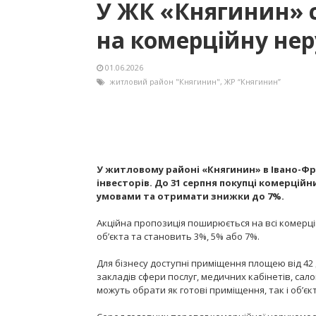
У ЖК «Княгинин» 
на комерційну нер
01.06.2026
житловий район "Княгинин"
,
ЖР “Княгинин”
У житловому районі «Княгинин» в Івано-Фра
інвесторів. До 31 серпня покупці комерці
умовами та отримати знижки до 7%.
Акційна пропозиція поширюється на всі комерці
об’єкта та становить 3%, 5% або 7%.
Для бізнесу доступні приміщення площею від 42 д
закладів сфери послуг, медичних кабінетів, сало
можуть обрати як готові приміщення, так і об’є