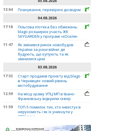
05.08.2026
13:04
Планування, перевірені досвідом
04.08.2026
17:18
Пільгова іпотека без обмежень:
blago розширює участь ЖК
SKYGARDEN у програмі «єОселя»
11:47
Як змінився ринок новобудов
України за роки війни: де
будують, що купують та як
змінилися ціни
03.08.2026
17:32
Старт продажів проєкту від blago
в Чернівцях: новий рівень
містобудування
12:59
На місці храму УПЦ МП в Івано-
Франківську відкрили сквер
11:59
ТОП-5 помилок тих, хто інвестує в
нерухомість і як їх уникнути у
2026 році
10:56
Планування, перевірені досвідом