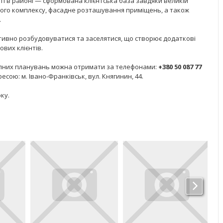
і в районі — сформована клієнтська база завдяки великій
вого комплексу, фасадне розташування приміщень, а також
.
тивно розбудовуватися та заселятися, що створює додаткові
вих клієнтів.
упних планувань можна отримати за телефонами:
+380 50 087 77
есою: м. Івано-Франківськ, вул. Княгинин, 44.
ку.