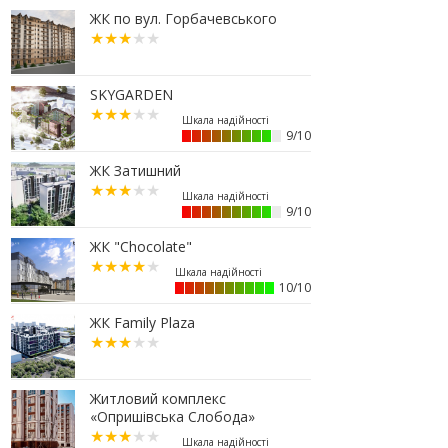
07.07.2026
ЖК по вул. Горбачевського
16:47
Дешевші, але недоступні: скільки
коштує житло за програмою
«єОселя» в містах заходу України
SKYGARDEN
13:44
Сільські будинки в західному
регіоні дорожчають у рази
швидше, ніж в містах
9/10
06.07.2026
ЖК Затишний
16:15
Паркування без зайвих турбот –
обирайте підземні паркінги ЖР
9/10
“Княгинин”
ЖК "Chocolate"
13:08
Малозабезпеченим франківцям
безкоштовно встановлюють
лічильники води
10/10
04.07.2026
ЖК Family Plaza
19:24
Корпус 31/1 ЖР "Княгинин" –
актуальний стан будівництва
(ФОТО)
Житловий комплекс
03.07.2026
«Опришівська Слобода»
12:30
Що обрати: розстрочку чи