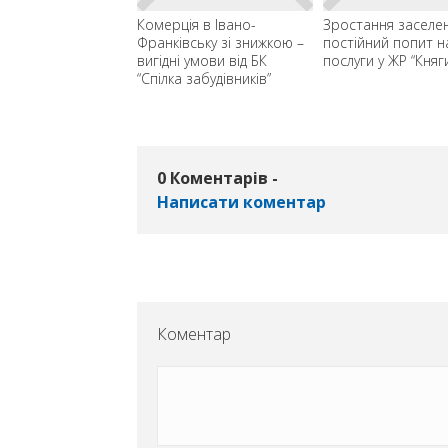
дні знижки у ЖР
Комерція в Івано-
Зростання заселен
ин” – вигода до
Франківську зі знижкою –
постійний попит н
0 грн
вигідні умови від БК
послуги у ЖР “Княг
“Спілка забудівників”
0 Коментарів -
Написати коментар
Коментар