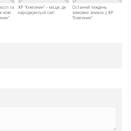
ості та
ЖР “Княгинин” – місце, де
Останній тиждень
До
а нові
народжуються сім’ї
зимових знижок у ЖР
ве
инин”
“Княгинин”
бі
Ів