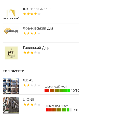
10:56
У Франківську не знайшлося
охочих купити офісний комплекс
ІБК "Вертикаль"
збанкрутілої компанії з групи
«Приват»
09:25
Податок на нерухомість з 1
липня: як дізнатися суму і
Франківський Дім
правильно сплатити кошти
10.07.2026
18:52
Іпотека під 3% та нові ліміти
Галицький Двір
площі: як оновлені правила
«єОселі» працюють на
Прикарпатті
08.07.2026
ТОП ОБ'ЄКТИ
14:00
Як поєднувати кольори в
інтер’єрі: тренди 2026 року
ЖК А5
12:38
Компанія співвласниці
"Буковелю" викупить землю в
10/10
центрі Івано-Франківська
U ONE
10:22
Прокуратура вимагає повернути
34 гектари землі громаді Івано-
Франківська
9/10