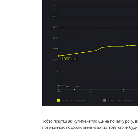
Тобто покупці, які купили житло ще на початку року, 
потенційного подорожчання квартир після того, як буди