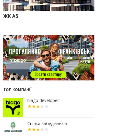
прокуратура стягує понад 13 млн
грн пайових внесків
ЖК А5
17.07.2026
18:18
П’ятий фасад замість
кондиціонера
14:32
Літо вигідних інвестицій:
комерційні приміщення зі
знижками до -7%
12:26
Введено в експлуатацію першу
секцію ЖК SKYGARDEN
11:50
Ведення фасадних робіт у 36
корпусі ЖР “Княгинин”
09:24
Новобудови Франківська
ТОП КОМПАНІЇ
стрімко дорожчають: скільки в
середньому коштує квадратний
метр
blago developer
15.07.2026
12:06
На Франківщині житло за
«єОселею» дешевше на 21%
Спілка забудівників
13.07.2026