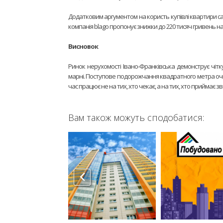
Додатковим аргументом на користь купівлі квартири сам
компанія blago пропонує знижки до 220 тисяч гривень на
Висновок
Ринок нерухомості Івано-Франківська демонструє чітку
марні. Поступове подорожчання квадратного метра очік
час працює не на тих, хто чекає, а на тих, хто приймає з
Вам також можуть сподобатися: