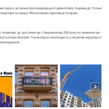
е зараз є актуальні пропозиції від цього девелопера. Зокрема, до 15 січня
 квартири та знижку 10% на комори, паркомісця та гаражі.
 тенденцію до зростання цін. Очікування від 2026 року на зниження цін -
ується вже після свят. Тож експерти наголошують: у питаннях нерухомості
важені рішення.