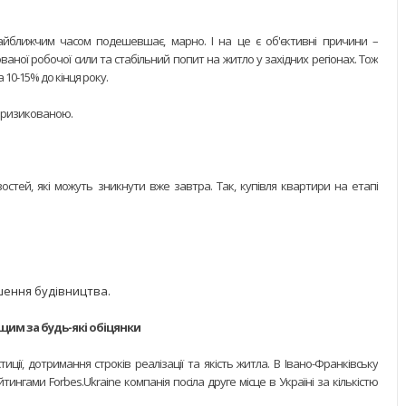
найближчим часом подешевшає, марно. І на це є об'єктивні причини –
ваної робочої сили та стабільний попит на житло у західних регіонах. Тож
 10-15% до кінця року.
ає ризикованою.
стей, які можуть зникнути вже завтра. Так, купівля квартири на етапі
шення будівництва.
щим за будь-які обіцянки
ції, дотримання строків реалізації та якість житла. В Івано-Франківську
йтингами Forbes.Ukraine компанія посіла друге місце в Україні за кількістю