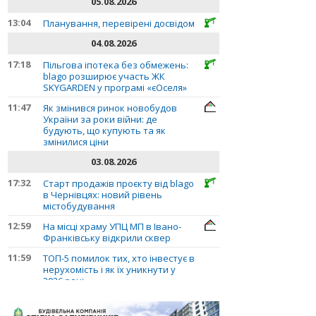
05.08.2026
13:04
Планування, перевірені досвідом
04.08.2026
17:18
Пільгова іпотека без обмежень:
blago розширює участь ЖК
SKYGARDEN у програмі «єОселя»
11:47
Як змінився ринок новобудов
України за роки війни: де
будують, що купують та як
змінилися ціни
03.08.2026
17:32
Старт продажів проєкту від blago
в Чернівцях: новий рівень
містобудування
12:59
На місці храму УПЦ МП в Івано-
Франківську відкрили сквер
11:59
ТОП-5 помилок тих, хто інвестує в
нерухомість і як їх уникнути у
2026 році
10:56
Планування, перевірені досвідом