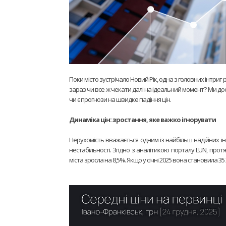
Поки місто зустрічало Новий Рік, одна з головних інтр
зараз чи все ж чекати далі на ідеальний момент? Ми дос
чи є прогнози на швидке падіння цін.
Динаміка цін: зростання, яке важко ігнорувати
Нерухомість вважається одним із найбільш надійних ін
нестабільності. Згідно з аналітикою порталу LUN, про
міста зросла на 8,5%. Якщо у січні 2025 вона становила 35 20