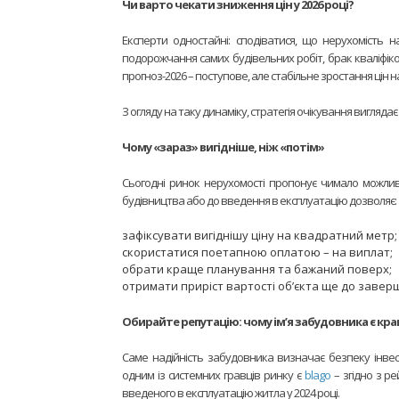
Чи варто чекати зниження цін у 2026 році?
Експерти одностайні: сподіватися, що нерухомість 
подорожчання самих будівельних робіт, брак кваліфіко
прогноз-2026 – поступове, але стабільне зростання цін на
З огляду на таку динаміку, стратегія очікування вигляд
Чому «зараз» вигідніше, ніж «потім»
Сьогодні ринок нерухомості пропонує чимало можливо
будівництва або до введення в експлуатацію дозволяє:
зафіксувати вигіднішу ціну на квадратний метр;
скористатися поетапною оплатою – на виплат;
обрати краще планування та бажаний поверх;
отримати приріст вартості об’єкта ще до завер
Обирайте репутацію: чому ім’я забудовника є кра
Саме надійність забудовника визначає безпеку інвести
одним із системних гравців ринку є
blago
– згідно з ре
введеного в експлуатацію житла у 2024 році.