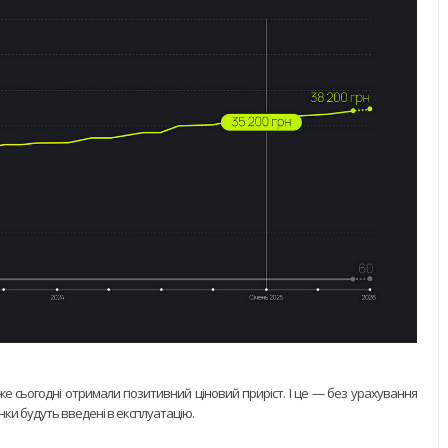
вже сьогодні отримали позитивний ціновий приріст. І це — без урахування
нки будуть введені в експлуатацію.