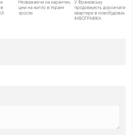
ви
Незважаючи на карантин,
У Франківську
Ці
 в
ціни на житло в Україні
продовжують дорожчати
Ів
КА
зросли
квартири в новобудовах.
че
ІНФОГРАФІКА