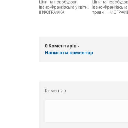
Ужгород чи Івано-
Ціни на новобудови
Ціни на новобудо
вськ. Де жити
Івано-Франківська у квітні.
Івано-Франківська
е: порівняння цін
ІНФОГРАФІКА
травні. ІНФОГРАФІ
ртири
0 Коментарів -
Написати коментар
Коментар