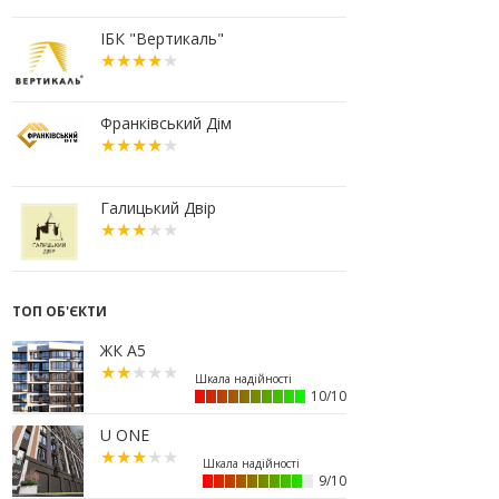
10:56
У Франківську не знайшлося
охочих купити офісний комплекс
ІБК "Вертикаль"
збанкрутілої компанії з групи
«Приват»
09:25
Податок на нерухомість з 1
липня: як дізнатися суму і
Франківський Дім
правильно сплатити кошти
10.07.2026
18:52
Іпотека під 3% та нові ліміти
Галицький Двір
площі: як оновлені правила
«єОселі» працюють на
Прикарпатті
08.07.2026
ТОП ОБ'ЄКТИ
14:00
Як поєднувати кольори в
інтер’єрі: тренди 2026 року
ЖК А5
12:38
Компанія співвласниці
"Буковелю" викупить землю в
10/10
центрі Івано-Франківська
U ONE
10:22
Прокуратура вимагає повернути
34 гектари землі громаді Івано-
Франківська
9/10