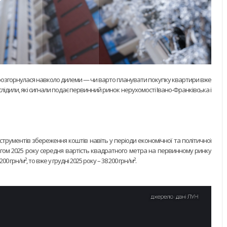
иг розгорнулася навколо дилеми — чи варто планувати покупку квартири вже
лідили, які сигнали подає первинний ринок нерухомості Івано-Франківська і
струментів збереження коштів навіть у періоди економічної та політичної
тягом 2025 року середня вартість квадратного метра на первинному ринку
0 грн/м², то вже у грудні 2025 року – 38 200 грн/м².