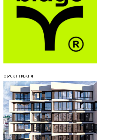
09:32
У Франківську провели
конференцію для фахівців ринку
нерухомості та девелоперів
27.07.2026
16:55
Нерухомість як антикризовий
актив: стратегії для Івано-
Франківська
13:27
Поліція затримала банду, яка
привласнили квартири у Києві та
Франківську на понад 2,6 млн
гривень
ОБ'ЄКТ ТИЖНЯ
22.07.2026
12:08
Літо вигідних інвестицій:
комерційні приміщення зі
знижками
21.07.2026
12:10
Як вибрати кольори для кухні у
2026 році
20.07.2026
13:19
У Поляниці та Франківську