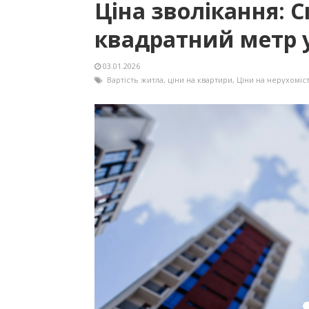
Ціна зволікання: 
квадратний метр у
03.01.2026
Вартість житла
,
ціни на квартири
,
Ціни на нерухоміс