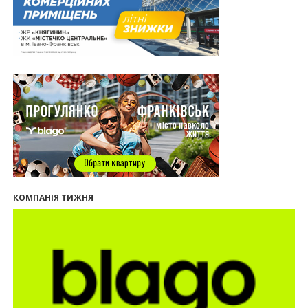
30.07.2026
15:01
Ринок житла зміщується на захід: Франківськ —
серед лідерів за зростанням цін на новобудови
13:04
“Мене все у Франківську дивує”: архітектор Ігор
Панчишин про спадщину, забудову та
майбутнє міста
29.07.2026
13:31
Спадщина не на часі. Чи продовжує Франківськ
втрачати пам’ятки?
12:26
В Івано-Франківську розпочали будівництво
нового житлового масиву «Надрічний»
09:32
У Франківську провели конференцію для
КОМПАНІЯ ТИЖНЯ
фахівців ринку нерухомості та девелоперів
27.07.2026
16:55
Нерухомість як антикризовий актив: стратегії
для Івано-Франківська
13:27
Поліція затримала банду, яка привласнили
квартири у Києві та Франківську на понад 2,6
млн гривень