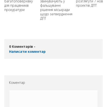
багатоповерхівку
звинувачують у
розглягути 7 нових
для працівників
фальшуванні
проектів ДПТ
прокуратури
рішення міськради
щодо затвердження
ДПТ
0 Коментарів -
Написати коментар
Коментар