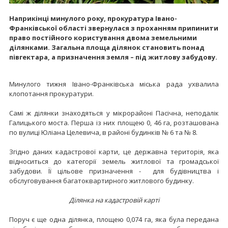
Наприкінці минулого року, прокуратура Івано-
Франківської області звернулася з проханням припинити
право постійного користування двома земельними
ділянками. Загальна площа ділянок становить понад
півгектара, а призначення земля – під житлову забудову.
Минулого тижня Івано-Франківська міська рада ухвалила
клопотання прокуратури.
Самі ж ділянки знаходяться у мікрорайоні Пасічна, неподалік
Галицького моста. Перша із них площею 0, 46 га, розташована
по вулиці Юліана Целевича, в районі будинків № 6 та № 8.
Згідно даних кадастрової карти, це державна територія, яка
відноситься до категорії земель житлової та громадської
забудови. Її цільове призначення - для будівництва і
обслуговування багатоквартирного житлового будинку.
Ділянка на кадастровій карті
Поруч є ще одна ділянка, площею 0,074 га, яка була передана