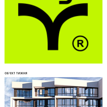
22.07.2026
12:08
Літо вигідних інвестицій: комерційні
приміщення зі знижками
21.07.2026
12:10
Як вибрати кольори для кухні у 2026 році
20.07.2026
13:19
У Поляниці та Франківську прокуратура стягує
понад 13 млн грн пайових внесків
17.07.2026
18:18
П’ятий фасад замість кондиціонера
14:32
Літо вигідних інвестицій: комерційні
приміщення зі знижками до -7%
ОБ'ЄКТ ТИЖНЯ
12:26
Введено в експлуатацію першу секцію ЖК
SKYGARDEN
11:50
Ведення фасадних робіт у 36 корпусі ЖР
“Княгинин”
09:24
Новобудови Франківська стрімко дорожчають:
скільки в середньому коштує квадратний метр