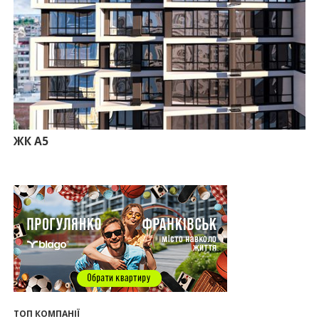
15.07.2026
12:06
На Франківщині житло за «єОселею» дешевше
на 21%
13.07.2026
10:56
У Франківську не знайшлося охочих купити
офісний комплекс збанкрутілої компанії з групи
«Приват»
09:25
Податок на нерухомість з 1 липня: як дізнатися
суму і правильно сплатити кошти
ЖК А5
10.07.2026
18:52
Іпотека під 3% та нові ліміти площі: як оновлені
правила «єОселі» працюють на Прикарпатті
08.07.2026
14:00
Як поєднувати кольори в інтер’єрі: тренди 2026
року
12:38
Компанія співвласниці "Буковелю" викупить
землю в центрі Івано-Франківська
10:22
Прокуратура вимагає повернути 34 гектари
землі громаді Івано-Франківська
ТОП КОМПАНІЇ