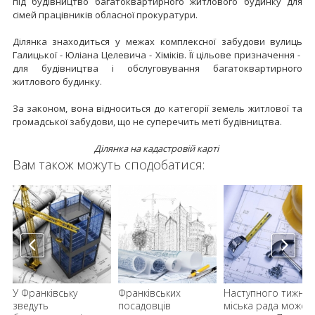
під будівництво багатоквартирного житлового будинку для
сімей працівників обласної прокуратури.
Ділянка знаходиться у межах комплексної забудови вулиць
Галицької - Юліана Целевича - Хіміків. Її цільове призначення -
для будівництва і обслуговування багатоквартирного
житлового будинку.
За законом, вона відноситься до категорії земель житлової та
громадської забудови, що не суперечить меті будівництва.
Ділянка на кадастровій карті
Вам також можуть сподобатися:
У Франківську
Франківських
Наступного тижня
зведуть
посадовців
міська рада може