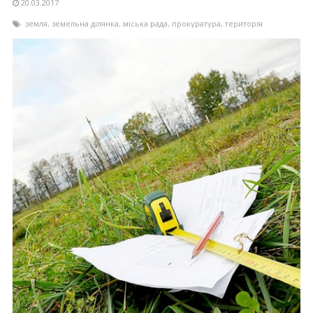
20.03.2017
земля
,
земельна ділянка
,
міська рада
,
прокуратура
,
територія