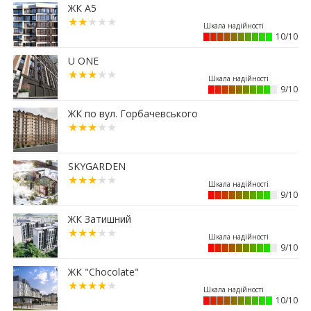
ЖК А5
15:45
Ще 50 ветеранів і родин полеглих захисників
Прикарпаття отримали сертифікати на житло
10/10
13:08
Площу в центрі Франківська продадуть майже
за 7 млн грн
U ONE
11:23
Вибір меблів для маленьких квартир: актуальні
9/10
рішення 2026 року
01.07.2026
ЖК по вул. Горбачевського
15:12
Житловий район “Княгинин” – від
архітектурного задуму до повноцінного
міського середовища
SKYGARDEN
30.06.2026
15:38
9/10
Альтернатива депозитам: скільки можна
заробити на купівлі паркомісця у Франківську
ЖК Затишний
29.06.2026
12:52
Мешканці одного з мікрорайонів Франківська
9/10
вимагають перевірити чергову будову
ЖК "Chocolate"
26.06.2026
13:40
Квартири здорожчали на 14%: скільки тепер
10/10
коштує житло у Франківську