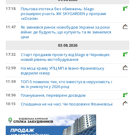
17:18
Пільгова іпотека без обмежень: blago
розширює участь ЖК SKYGARDEN у програмі
«єОселя»
11:47
Як змінився ринок новобудов України за роки
війни: де будують, що купують та як змінилися
ціни
03.08.2026
17:32
Старт продажів проєкту від blago в Чернівцях:
новий рівень містобудування
12:59
На місці храму УПЦ МП в Івано-Франківську
відкрили сквер
11:59
ТОП-5 помилок тих, хто інвестує в нерухомість і
як їх уникнути у 2026 році
10:56
Планування, перевірені досвідом
10:15
Спадщина не на часі. Чи продовжує Франківськ
втрачати пам’ятки?
31.07.2026
13:35
У Франківську анонсували новий житловий
масив «Надрічний»