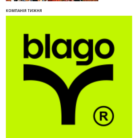
09:32
У Франківську провели конференцію для
КОМПАНІЯ ТИЖНЯ
фахівців ринку нерухомості та девелоперів
27.07.2026
16:55
Нерухомість як антикризовий актив: стратегії
для Івано-Франківська
13:27
Поліція затримала банду, яка привласнили
квартири у Києві та Франківську на понад 2,6
млн гривень
22.07.2026
12:08
Літо вигідних інвестицій: комерційні
приміщення зі знижками
21.07.2026
12:10
Як вибрати кольори для кухні у 2026 році
20.07.2026
13:19
У Поляниці та Франківську прокуратура стягує
понад 13 млн грн пайових внесків
17.07.2026
18:18
П’ятий фасад замість кондиціонера