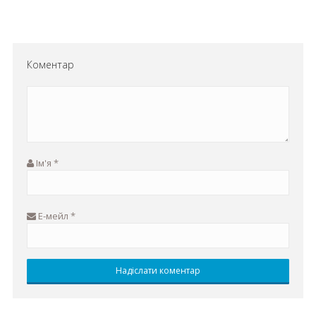
Коментар
Ім'я
*
Е-мейл
*