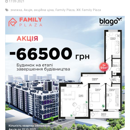
17.09.2021
знижка
,
Акція
,
акційна ціна
,
Family Plaza
,
ЖК Family Plaza