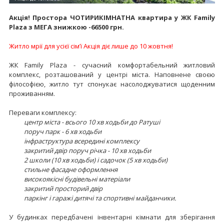
Акція! Простора ЧОТИРИКІМНАТНА квартира у ЖК Family
Plaza з МЕГА знижкою -66500 грн.
Житло мрії для усієї сім’ї Акція діє лише до 10 жовтня!
ЖК Family Plaza - сучасний комфортабельний житловий
комплекс, розташований у центрі міста. Наповнене своєю
філософією, житло тут спонукає насолоджуватися щоденним
проживанням.
Переваги комплексу:
центр міста - всього 10 хв ходьби до Ратуші
поруч парк - 6 хв ходьби
інфраструктура всередині комплексу
закритий двір поруч річка - 10 хв ходьби
2 школи (10 хв ходьби) і садочок (5 хв ходьби)
стильне фасадне оформлення
високоякісні будівельні матеріали
закритий просторий двір
паркінг і гаражі дитячі та спортивні майданчики.
У будинках передбачені інвентарні кімнати для зберігання