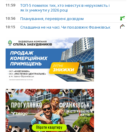
11:59
ТОП-5 помилок тих, хто інвестує в нерухомість і
як їх уникнути у 2026 році
10:56
Планування, перевірені досвідом
10:15
Спадщина не на часі. Чи продовжує Франківськ
втрачати пам’ятки?
31.07.2026
13:35
У Франківську анонсували новий житловий
масив «Надрічний»
30.07.2026
15:01
Ринок житла зміщується на захід: Франківськ —
серед лідерів за зростанням цін на новобудови
13:04
“Мене все у Франківську дивує”: архітектор Ігор
Панчишин про спадщину, забудову та
майбутнє міста
29.07.2026
13:31
Спадщина не на часі. Чи продовжує Франківськ
втрачати пам’ятки?
12:26
В Івано-Франківську розпочали будівництво
нового житлового масиву «Надрічний»