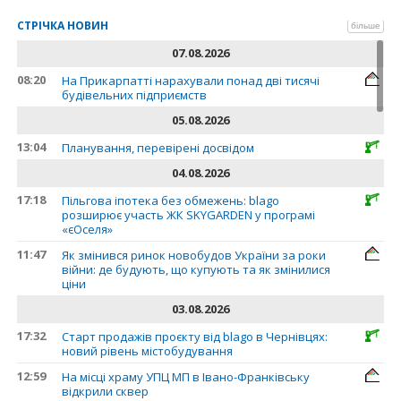
СТРІЧКА НОВИН
більше
07.08.2026
08:20
На Прикарпатті нарахували понад дві тисячі
будівельних підприємств
05.08.2026
13:04
Планування, перевірені досвідом
04.08.2026
17:18
Пільгова іпотека без обмежень: blago
розширює участь ЖК SKYGARDEN у програмі
«єОселя»
11:47
Як змінився ринок новобудов України за роки
війни: де будують, що купують та як змінилися
ціни
03.08.2026
17:32
Старт продажів проєкту від blago в Чернівцях:
новий рівень містобудування
12:59
На місці храму УПЦ МП в Івано-Франківську
відкрили сквер