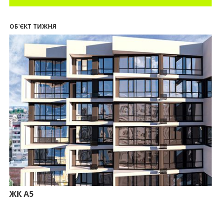
14:32
Літо вигідних інвестицій: комерційні
приміщення зі знижками до -7%
ОБ'ЄКТ ТИЖНЯ
12:26
Введено в експлуатацію першу секцію ЖК
SKYGARDEN
11:50
Ведення фасадних робіт у 36 корпусі ЖР
“Княгинин”
09:24
Новобудови Франківська стрімко дорожчають:
скільки в середньому коштує квадратний метр
15.07.2026
12:06
На Франківщині житло за «єОселею» дешевше
на 21%
13.07.2026
10:56
У Франківську не знайшлося охочих купити
офісний комплекс збанкрутілої компанії з групи
«Приват»
09:25
Податок на нерухомість з 1 липня: як дізнатися
суму і правильно сплатити кошти
ЖК А5
10.07.2026
18:52
Іпотека під 3% та нові ліміти площі: як оновлені