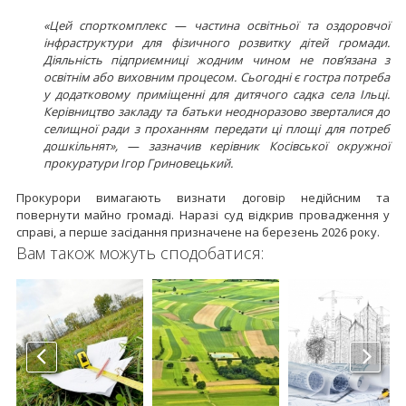
«Цей спорткомплекс — частина освітньої та оздоровчої
інфраструктури для фізичного розвитку дітей громади.
Діяльність підприємниці жодним чином не пов’язана з
освітнім або виховним процесом. Сьогодні є гостра потреба
у додатковому приміщенні для дитячого садка села Ільці.
Керівництво закладу та батьки неодноразово зверталися до
селищної ради з проханням передати ці площі для потреб
дошкільнят», — зазначив керівник Косівської окружної
прокуратури Ігор Гриновецький.
Прокурори вимагають визнати договір недійсним та
повернути майно громаді. Наразі суд відкрив провадження у
справі, а перше засідання призначене на березень 2026 року.
Вам також можуть сподобатися: