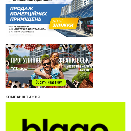
13:35
У Франківську анонсували новий житловий
масив «Надрічний»
30.07.2026
15:01
Ринок житла зміщується на захід: Франківськ —
серед лідерів за зростанням цін на новобудови
13:04
“Мене все у Франківську дивує”: архітектор Ігор
Панчишин про спадщину, забудову та
майбутнє міста
29.07.2026
13:31
Спадщина не на часі. Чи продовжує Франківськ
втрачати пам’ятки?
12:26
В Івано-Франківську розпочали будівництво
нового житлового масиву «Надрічний»
09:32
У Франківську провели конференцію для
КОМПАНІЯ ТИЖНЯ
фахівців ринку нерухомості та девелоперів
27.07.2026
16:55
Нерухомість як антикризовий актив: стратегії
для Івано-Франківська
13:27
Поліція затримала банду, яка привласнили