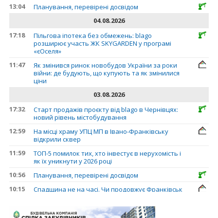
13:04
Планування, перевірені досвідом
04.08.2026
17:18
Пільгова іпотека без обмежень: blago
розширює участь ЖК SKYGARDEN у програмі
«єОселя»
11:47
Як змінився ринок новобудов України за роки
війни: де будують, що купують та як змінилися
ціни
03.08.2026
17:32
Старт продажів проєкту від blago в Чернівцях:
новий рівень містобудування
12:59
На місці храму УПЦ МП в Івано-Франківську
відкрили сквер
11:59
ТОП-5 помилок тих, хто інвестує в нерухомість і
як їх уникнути у 2026 році
10:56
Планування, перевірені досвідом
10:15
Спадщина не на часі. Чи продовжує Франківськ
втрачати пам’ятки?
31.07.2026