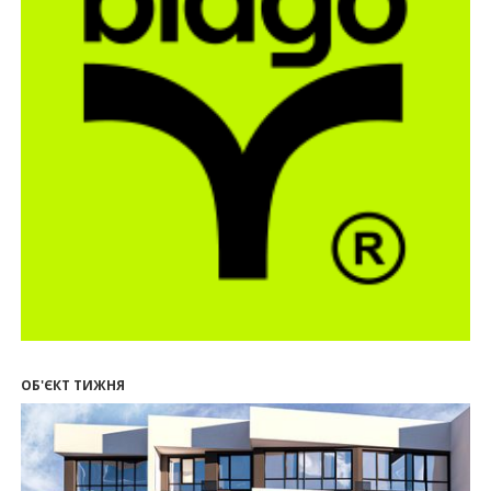
квартири у Києві та Франківську на понад 2,6
млн гривень
22.07.2026
12:08
Літо вигідних інвестицій: комерційні
приміщення зі знижками
21.07.2026
12:10
Як вибрати кольори для кухні у 2026 році
20.07.2026
13:19
У Поляниці та Франківську прокуратура стягує
понад 13 млн грн пайових внесків
17.07.2026
18:18
П’ятий фасад замість кондиціонера
14:32
Літо вигідних інвестицій: комерційні
приміщення зі знижками до -7%
ОБ'ЄКТ ТИЖНЯ
12:26
Введено в експлуатацію першу секцію ЖК
SKYGARDEN
11:50
Ведення фасадних робіт у 36 корпусі ЖР
“Княгинин”