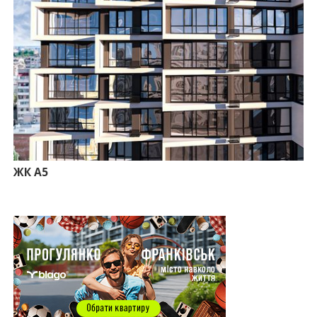
09:24
Новобудови Франківська стрімко дорожчають:
скільки в середньому коштує квадратний метр
15.07.2026
12:06
На Франківщині житло за «єОселею» дешевше
на 21%
13.07.2026
10:56
У Франківську не знайшлося охочих купити
офісний комплекс збанкрутілої компанії з групи
«Приват»
09:25
Податок на нерухомість з 1 липня: як дізнатися
суму і правильно сплатити кошти
ЖК А5
10.07.2026
18:52
Іпотека під 3% та нові ліміти площі: як оновлені
правила «єОселі» працюють на Прикарпатті
08.07.2026
14:00
Як поєднувати кольори в інтер’єрі: тренди 2026
року
12:38
Компанія співвласниці "Буковелю" викупить
землю в центрі Івано-Франківська