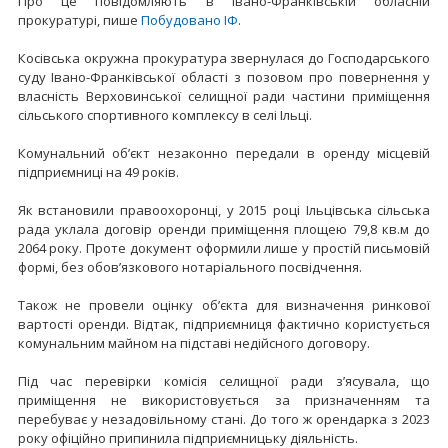
Про це повідомляють в Івано-Франківській обласній
прокуратурі, пише
Побудовано ІФ
.
Косівська окружна прокуратура звернулася до Господарського
суду Івано-Франківської області з позовом про повернення у
власність Верховинської селищної ради частини приміщення
сільського спортивного комплексу в селі Ільці.
Комунальний об’єкт незаконно передали в оренду місцевій
підприємниці на 49 років.
Як встановили правоохоронці, у 2015 році Ільцівська сільська
рада уклала договір оренди приміщення площею 79,8 кв.м до
2064 року. Проте документ оформили лише у простій письмовій
формі, без обов’язкового нотаріального посвідчення.
Також не провели оцінку об’єкта для визначення ринкової
вартості оренди. Відтак, підприємниця фактично користується
комунальним майном на підставі недійсного договору.
Під час перевірки комісія селищної ради з’ясувала, що
приміщення не використовується за призначенням та
перебуває у незадовільному стані. До того ж орендарка з 2023
року офіційно припинила підприємницьку діяльність.