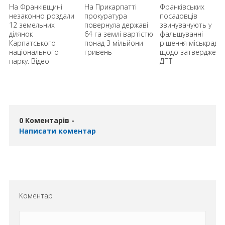
На Франківщині
На Прикарпатті
Франківських
у
незаконно роздали
прокуратура
посадовців
ь
12 земельних
повернула державі
звинувачують у
ділянок
64 га землі вартістю
фальшуванні
Карпатського
понад 3 мільйони
рішення міськради
національного
гривень
щодо затвердженн
парку. Відео
ДПТ
0 Коментарів -
Написати коментар
Коментар