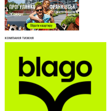
12:26
В Івано-Франківську розпочали будівництво
нового житлового масиву «Надрічний»
09:32
У Франківську провели конференцію для
фахівців ринку нерухомості та девелоперів
27.07.2026
16:55
Нерухомість як антикризовий актив: стратегії
КОМПАНІЯ ТИЖНЯ
для Івано-Франківська
13:27
Поліція затримала банду, яка привласнили
квартири у Києві та Франківську на понад 2,6
млн гривень
22.07.2026
12:08
Літо вигідних інвестицій: комерційні
приміщення зі знижками
21.07.2026
12:10
Як вибрати кольори для кухні у 2026 році
20.07.2026
13:19
У Поляниці та Франківську прокуратура стягує
понад 13 млн грн пайових внесків