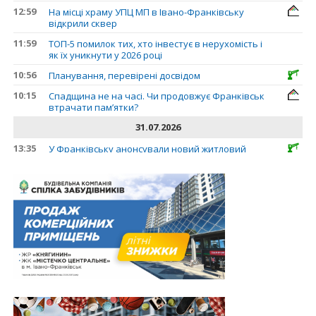
12:59
На місці храму УПЦ МП в Івано-Франківську
відкрили сквер
11:59
ТОП-5 помилок тих, хто інвестує в нерухомість і
як їх уникнути у 2026 році
10:56
Планування, перевірені досвідом
10:15
Спадщина не на часі. Чи продовжує Франківськ
втрачати пам’ятки?
31.07.2026
13:35
У Франківську анонсували новий житловий
масив «Надрічний»
30.07.2026
15:01
Ринок житла зміщується на захід: Франківськ —
серед лідерів за зростанням цін на новобудови
13:04
“Мене все у Франківську дивує”: архітектор Ігор
Панчишин про спадщину, забудову та
майбутнє міста
29.07.2026
13:31
Спадщина не на часі. Чи продовжує Франківськ
втрачати пам’ятки?