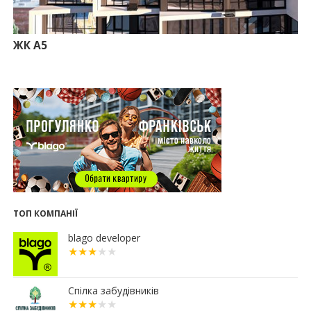
10.07.2026
18:52
Іпотека під 3% та нові ліміти площі: як оновлені
правила «єОселі» працюють на Прикарпатті
ЖК А5
08.07.2026
14:00
Як поєднувати кольори в інтер’єрі: тренди 2026
року
12:38
Компанія співвласниці "Буковелю" викупить
землю в центрі Івано-Франківська
10:22
Прокуратура вимагає повернути 34 гектари
землі громаді Івано-Франківська
07.07.2026
16:47
Дешевші, але недоступні: скільки коштує житло
за програмою «єОселя» в містах заходу України
ТОП КОМПАНІЇ
13:44
Сільські будинки в західному регіоні
дорожчають у рази швидше, ніж в містах
blago developer
06.07.2026
16:15
Паркування без зайвих турбот – обирайте
підземні паркінги ЖР “Княгинин”
Спілка забудівників
13:08
Малозабезпеченим франківцям безкоштовно