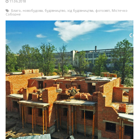
11.06.2018
Благо
,
новобудова
,
будівництво
,
хід будівництва
,
фотозвіт
,
Містечко
Соборне