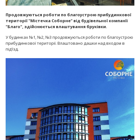
Продовжуються роботи по благоустрою прибудинкової
території "Містечка Соборне" від будівельної компанїі
"Благо", здійснюється влаштування бруківки.
У будинках №1, №2, №3 продовжуються роботи по благоустрою
прибудинкової території. Влаштовано дашки над входом в
під’їзд.