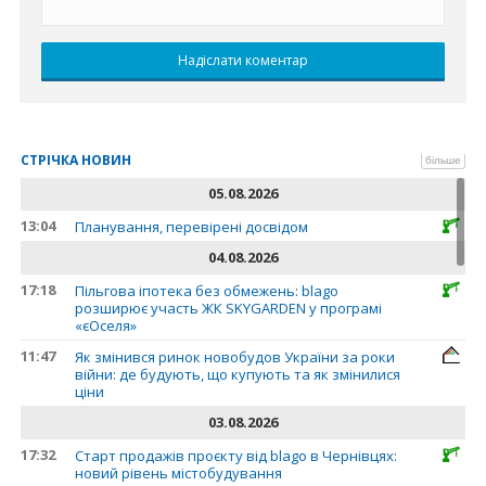
СТРІЧКА НОВИН
більше
05.08.2026
13:04
Планування, перевірені досвідом
04.08.2026
17:18
Пільгова іпотека без обмежень: blago
розширює участь ЖК SKYGARDEN у програмі
«єОселя»
11:47
Як змінився ринок новобудов України за роки
війни: де будують, що купують та як змінилися
ціни
03.08.2026
17:32
Старт продажів проєкту від blago в Чернівцях:
новий рівень містобудування