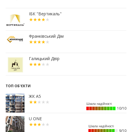
встановлюють лічильники води
04.07.2026
ІБК "Вертикаль"
19:24
Корпус 31/1 ЖР "Княгинин" – актуальний стан
будівництва (ФОТО)
03.07.2026
Франківський Дім
12:30
Що обрати: розстрочку чи іпотечну програму
«єОселя»?
02.07.2026
Галицький Двір
18:56
Мерія планує викупити історичний будинок
Укрпошти у Франківську
15:45
Ще 50 ветеранів і родин полеглих захисників
Прикарпаття отримали сертифікати на житло
ТОП ОБ'ЄКТИ
13:08
Площу в центрі Франківська продадуть майже
ЖК А5
за 7 млн грн
11:23
Вибір меблів для маленьких квартир: актуальні
10/10
рішення 2026 року
01.07.2026
U ONE
15:12
Житловий район “Княгинин” – від
9/10
архітектурного задуму до повноцінного