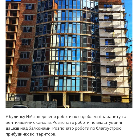
У будинку №6 завершено роботи по оздобленні парапету та
вентиляційних каналів. Розпочато роботи по влаштуванні
дашків над балконами. Розпочато роботи по благоустрою
прибудинкової території.