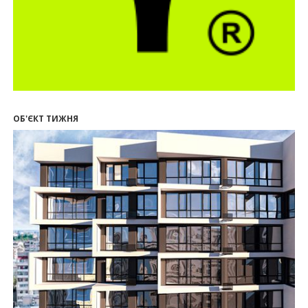
17.07.2026
18:18
П’ятий фасад замість кондиціонера
14:32
Літо вигідних інвестицій: комерційні
приміщення зі знижками до -7%
12:26
Введено в експлуатацію першу секцію ЖК
SKYGARDEN
11:50
Ведення фасадних робіт у 36 корпусі ЖР
“Княгинин”
ОБ'ЄКТ ТИЖНЯ
09:24
Новобудови Франківська стрімко дорожчають:
скільки в середньому коштує квадратний метр
15.07.2026
12:06
На Франківщині житло за «єОселею» дешевше
на 21%
13.07.2026
10:56
У Франківську не знайшлося охочих купити
офісний комплекс збанкрутілої компанії з групи
«Приват»
09:25
Податок на нерухомість з 1 липня: як дізнатися
суму і правильно сплатити кошти