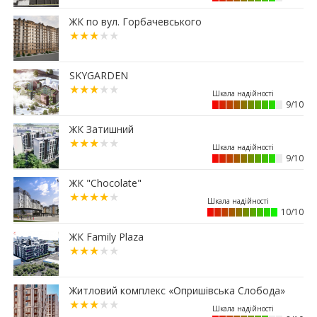
міського середовища
ЖК по вул. Горбачевського
30.06.2026
15:38
Альтернатива депозитам: скільки можна
заробити на купівлі паркомісця у Франківську
SKYGARDEN
29.06.2026
12:52
9/10
Мешканці одного з мікрорайонів Франківська
вимагають перевірити чергову будову
ЖК Затишний
26.06.2026
13:40
Квартири здорожчали на 14%: скільки тепер
9/10
коштує житло у Франківську
ЖК "Chocolate"
25.06.2026
11:36
Ваша мрія отримала адресу: біля Veles Mall
10/10
з’явиться новий квартал Dreamland
ЖК Family Plaza
24.06.2026
11:04
Що буде з історичною бруківкою, яку
демонтували у Франківську
Житловий комплекс «Опришівська Слобода»
10:42
Купівля житла за держпрограмами
ускладнилася через оцінку нерухомості