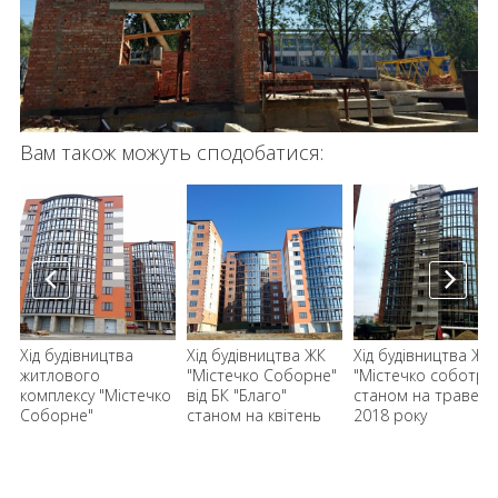
Вам також можуть сподобатися:
Хід будівництва
Хід будівництва ЖК
Хід будівництва ЖК
житлового
"Містечко Соборне"
"Містечко соботрн
комплексу "Містечко
від БК "Благо"
станом на травень
Соборне"
станом на квітень
2018 року