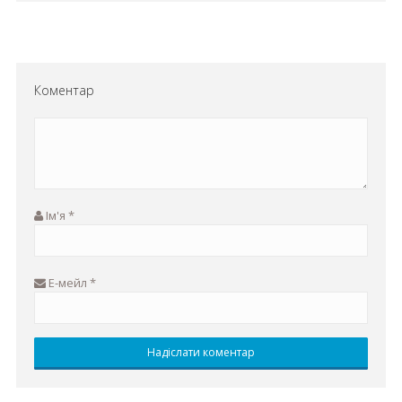
Коментар
Ім'я
*
Е-мейл
*