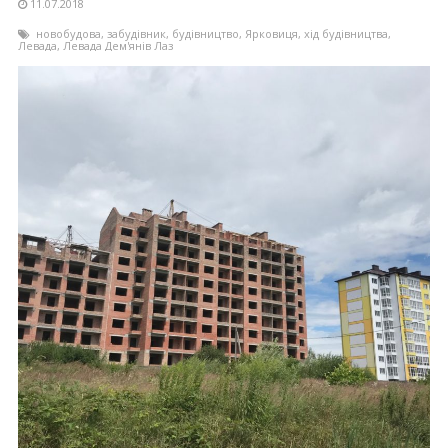
11.07.2018
новобудова
,
забудівник
,
будівництво
,
Ярковиця
,
хід будівництва
,
Левада
,
Левада Дем'янів Лаз