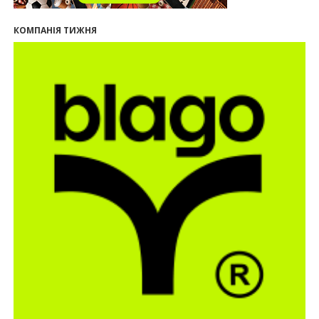
09:32
У Франківську провели конференцію для
КОМПАНІЯ ТИЖНЯ
фахівців ринку нерухомості та девелоперів
27.07.2026
16:55
Нерухомість як антикризовий актив: стратегії
для Івано-Франківська
13:27
Поліція затримала банду, яка привласнили
квартири у Києві та Франківську на понад 2,6
млн гривень
22.07.2026
12:08
Літо вигідних інвестицій: комерційні
приміщення зі знижками
21.07.2026
12:10
Як вибрати кольори для кухні у 2026 році
20.07.2026
13:19
У Поляниці та Франківську прокуратура стягує
понад 13 млн грн пайових внесків
17.07.2026
18:18