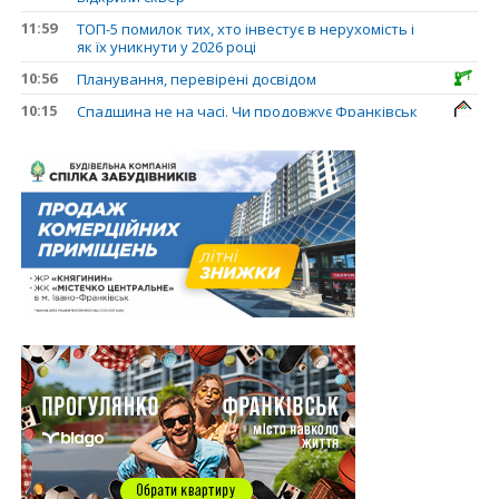
11:59
ТОП-5 помилок тих, хто інвестує в нерухомість і
як їх уникнути у 2026 році
10:56
Планування, перевірені досвідом
10:15
Спадщина не на часі. Чи продовжує Франківськ
втрачати пам’ятки?
31.07.2026
13:35
У Франківську анонсували новий житловий
масив «Надрічний»
30.07.2026
15:01
Ринок житла зміщується на захід: Франківськ —
серед лідерів за зростанням цін на новобудови
13:04
“Мене все у Франківську дивує”: архітектор Ігор
Панчишин про спадщину, забудову та
майбутнє міста
29.07.2026
13:31
Спадщина не на часі. Чи продовжує Франківськ
втрачати пам’ятки?
12:26
В Івано-Франківську розпочали будівництво
нового житлового масиву «Надрічний»