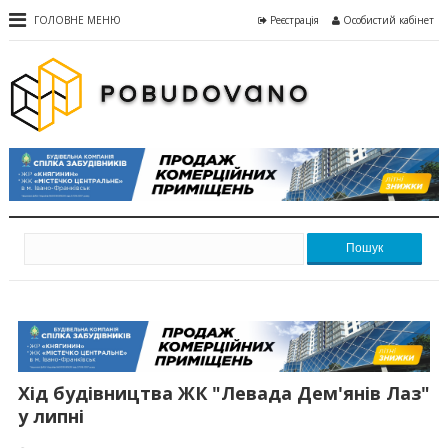
ГОЛОВНЕ МЕНЮ
Реєстрація
Особистий кабінет
Пошук
Хід будівництва ЖК "Левада Дем'янів Лаз"
у липні