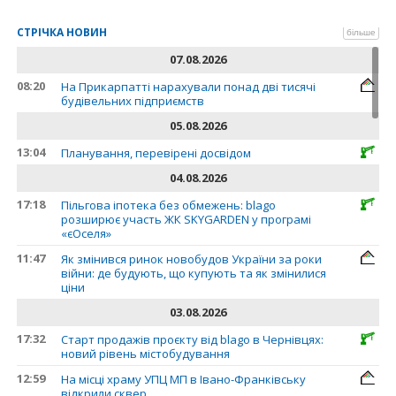
СТРІЧКА НОВИН
більше
07.08.2026
08:20
На Прикарпатті нарахували понад дві тисячі
будівельних підприємств
05.08.2026
13:04
Планування, перевірені досвідом
04.08.2026
17:18
Пільгова іпотека без обмежень: blago
розширює участь ЖК SKYGARDEN у програмі
«єОселя»
11:47
Як змінився ринок новобудов України за роки
війни: де будують, що купують та як змінилися
ціни
03.08.2026
17:32
Старт продажів проєкту від blago в Чернівцях:
новий рівень містобудування
12:59
На місці храму УПЦ МП в Івано-Франківську
відкрили сквер