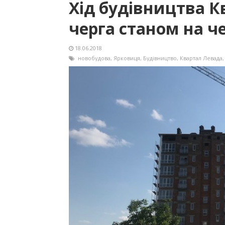
Хід будівництва К
черга станом на ч
18.06.2018
новобудова
,
Ярковиця
,
Будівництво
,
Квартал Левада