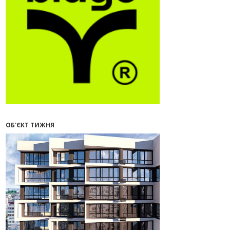
09:32
У Франківську провели
конференцію для фахівців ринку
нерухомості та девелоперів
27.07.2026
16:55
Нерухомість як антикризовий
актив: стратегії для Івано-
Франківська
13:27
Поліція затримала банду, яка
привласнили квартири у Києві та
Франківську на понад 2,6 млн
гривень
ОБ'ЄКТ ТИЖНЯ
22.07.2026
12:08
Літо вигідних інвестицій:
комерційні приміщення зі
знижками
21.07.2026
12:10
Як вибрати кольори для кухні у
2026 році
20.07.2026
13:19
У Поляниці та Франківську