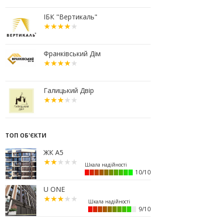
10:56
У Франківську не знайшлося
охочих купити офісний комплекс
ІБК "Вертикаль"
збанкрутілої компанії з групи
«Приват»
09:25
Податок на нерухомість з 1
липня: як дізнатися суму і
Франківський Дім
правильно сплатити кошти
10.07.2026
18:52
Іпотека під 3% та нові ліміти
Галицький Двір
площі: як оновлені правила
«єОселі» працюють на
Прикарпатті
08.07.2026
ТОП ОБ'ЄКТИ
14:00
Як поєднувати кольори в
інтер’єрі: тренди 2026 року
ЖК А5
12:38
Компанія співвласниці
"Буковелю" викупить землю в
10/10
центрі Івано-Франківська
U ONE
10:22
Прокуратура вимагає повернути
34 гектари землі громаді Івано-
Франківська
9/10